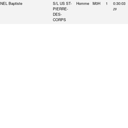
NEL Baptiste
S/L US ST-
Homme
M0H
1
0:30:03
PIERRE-
29
DES-
CORPS