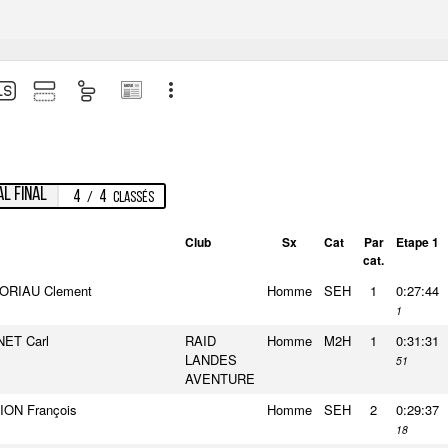
l final
4
4
/
Classés
Club
Sx
Cat
Par
Etape 1
cat.
ORIAU Clement
Homme
SEH
1
0:27:44
1
ET Carl
RAID
Homme
M2H
1
0:31:31
LANDES
51
AVENTURE
ON François
Homme
SEH
2
0:29:37
18