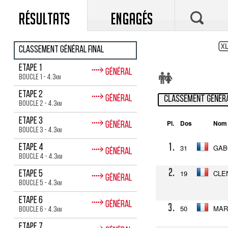
RÉSULTATS
ENGAGÉS
Classement général final
⤑
Etape 1
Général
Boucle 1 - 4.3
km
⤑
Etape 2
Général
Classement généra
Boucle 2 - 4.3
km
⤑
Etape 3
Pl.
Dos
Nom
Général
Boucle 3 - 4.3
km
1.
⤑
Etape 4
31
GAB
Général
Boucle 4 - 4.3
km
2.
19
CLEN
⤑
Etape 5
Général
Boucle 5 - 4.3
km
⤑
Etape 6
Général
3.
50
MARI
Boucle 6 - 4.3
km
Etape 7