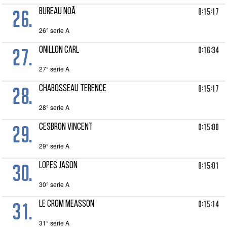
26.
0:15:17
BUREAU Noã
26° serie A
27.
0:16:34
ONILLON Carl
27° serie A
28.
0:15:17
CHABOSSEAU Terence
28° serie A
29.
0:15:00
CESBRON Vincent
29° serie A
30.
0:15:01
LOPES Jason
30° serie A
31.
0:15:14
LE CROM Measson
31° serie A