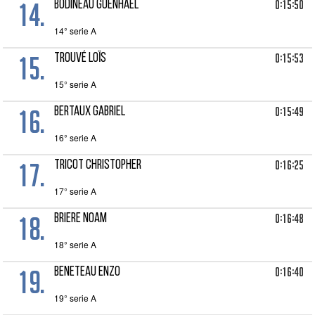
14.
0:15:50
BODINEAU Guénhaël
14° serie A
15.
0:15:53
TROUVÉ Loïs
15° serie A
16.
0:15:49
BERTAUX Gabriel
16° serie A
17.
0:16:25
TRICOT Christopher
17° serie A
18.
0:16:48
BRIERE Noam
18° serie A
19.
0:16:40
BENETEAU Enzo
19° serie A