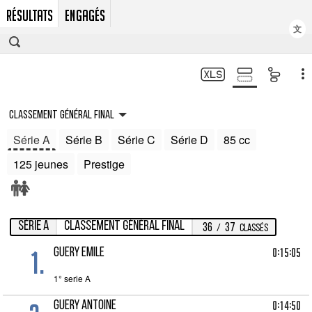
RÉSULTATS
ENGAGÉS
文
Classement général final
Série A
Série B
Série C
Série D
85 cc
125 jeunes
Prestige
Série A
Classement général final
36
37
/
Classés
1.
0:15:05
GUERY Emile
1° serie A
0:14:50
GUERY Antoine