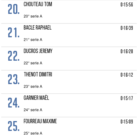
20.
0:15:56
CHOUTEAU Tom
20° serie A
21.
0:16:39
BACLE Raphael
21° serie A
22.
0:16:28
DUCROS Jeremy
22° serie A
23.
0:16:12
THENOT Dimitri
23° serie A
24.
0:15:17
GARNIER Maël
24° serie A
25.
0:15:09
FOURREAU Maxime
25° serie A