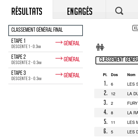
RÉSULTATS
ENGAGÉS
Classement général final
⤑
Etape 1
Général
Descente 1 - 0.3
km
⤑
Etape 2
Général
Classement généra
Descente 2 - 0.3
km
⤑
Etape 3
Pl.
Dos
Nom
Général
Descente 3 - 0.3
km
1.
6
LES 
2.
12
LA D
3.
2
FURY
4.
8
LA R
5.
11
LES 
6.
5
LES 