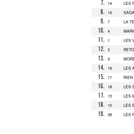
7.
14
LES 
8.
15
SAGA
9.
7
LA T
10.
4
MARI
11.
1
LES 
12.
3
RETO
13.
9
MORE
14.
19
LES 
15.
17
RIEN
16.
18
LES 
17.
13
LES 
18.
10
LES 
19.
28
LES 