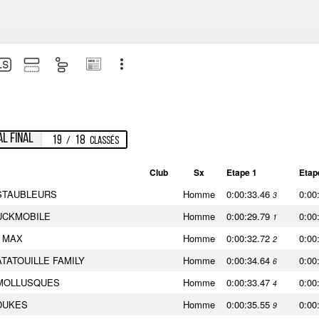
l final
19
18
/
Classés
Club
Sx
Etape 1
Etap
STAUBLEURS
Homme
0:00:33.46
0:00
3
UCKMOBILE
Homme
0:00:29.79
0:00
1
 MAX
Homme
0:00:32.72
0:00
2
ATATOUILLE FAMILY
Homme
0:00:34.64
0:00
6
MOLLUSQUES
Homme
0:00:33.47
0:00
4
DUKES
Homme
0:00:35.55
0:00
9