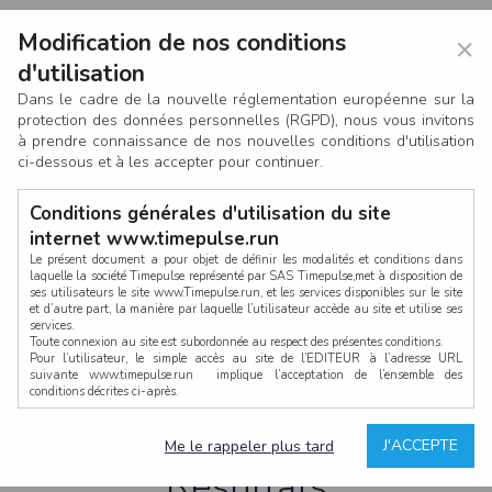
Modification de nos conditions
×
d'utilisation
Dans le cadre de la nouvelle réglementation européenne sur la
protection des données personnelles (RGPD), nous vous invitons
à prendre connaissance de nos nouvelles conditions d'utilisation
ci-dessous et à les accepter pour continuer.
Conditions générales d'utilisation du site
internet www.timepulse.run
Le présent document a pour objet de définir les modalités et conditions dans
laquelle la société Timepulse représenté par SAS Timepulse,met à disposition de
ses utilisateurs le site www.Timepulse.run, et les services disponibles sur le site
CONNEXION
et d’autre part, la manière par laquelle l’utilisateur accède au site et utilise ses
services.
Toute connexion au site est subordonnée au respect des présentes conditions.
Pour l’utilisateur, le simple accès au site de l’EDITEUR à l’adresse URL
suivante www.timepulse.run implique l’acceptation de l’ensemble des
conditions décrites ci-après.
Propriété intellectuelle
Mot de passe oublié ?
J'ACCEPTE
Me le rappeler plus tard
La structure générale du site www.timepulse.run, par quelque procédé que ce
soit, sans l'autorisation préalable et par écrit de Fourcherot Mickael et/ou de ses
Résultats
partenaires est strictement interdite et serait susceptible de constituer une