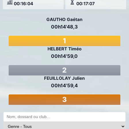
00:16:04
00:17:07
GAUTHO Gaétan
00h14'48,3
1
HELBERT Timéo
00h14'59,0
2
FEUILLOLAY Julien
00h14'59,4
3