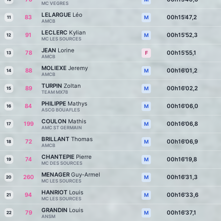
MC VEGRES
LELARGUE
Léo
83
00h15'47,2
M
11
AMCB
LECLERC
Kylian
91
00h15'52,3
M
12
MC LES SOURCES
JEAN
Lorine
78
00h15'55,1
F
13
AMCB
MOLIEXE
Jeremy
88
00h16'01,2
M
14
AMCB
TURPIN
Zoltan
89
00h16'02,2
M
15
TEAM MX78
PHILIPPE
Mathys
84
00h16'06,0
M
16
ASCG BOUAFLES
COULON
Mathis
199
00h16'06,8
M
17
AMC ST GERMAIN
BRILLANT
Thomas
72
00h16'06,9
M
18
AMCB
CHANTEPIE
Pierre
74
00h16'19,8
M
19
MC DES SOURCES
MENAGER
Guy-Armel
260
00h16'31,3
M
20
MC LES SOURCES
HANRIOT
Louis
94
00h16'33,6
M
21
MC LES SOURCES
GRANDIN
Louis
79
00h16'37,1
M
22
ANSM