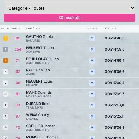
30 résultats
CLT
↑
DOS
⇅
ATHLÈTE
⇅
SEXE
⇅
TEMPS
⇅
GAUTHO
Gaétan
85
00h14'48,3
M
1
ROUVRES
HELBERT
Timéo
254
00h14'59,0
M
2
ALM Laval
FEUILLOLAY
Julien
71
00h14'59,4
M
3
ASCG BOUAFLES
RAULT
Kyllian
92
00h15'06,6
M
4
AMCB
HEUBERT
Louis
96
00h15'09,4
M
5
FALAISE
MAHE
Corentin
81
00h15'09,7
M
6
MC LES SOURCES
DURAND
Rémi
93
00h15'10,6
M
7
TEAM MX78
WEISS
Charly
97
00h15'25,1
M
8
FALAISE
SCELLIER
Jordan
73
00h15'36,8
M
9
ASCG BOUAFLES
MORISSET
Thomas
76
00h15'40,6
M
10