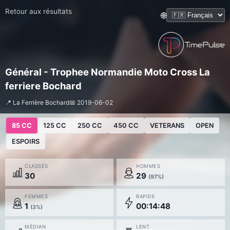
Retour aux résultats
🌐
Général - Trophee Normandie Moto Cross La
ferriere Bochard
📍 La Ferrière Bochard
📅 2019-06-02
85 CC
125 CC
250 CC
450 CC
VETERANS
OPEN
ESPOIRS
CLASSÉS
HOMMES
30
29
(97%)
FEMMES
RAPIDE
1
00:14:48
(3%)
MÉDIAN
LENT