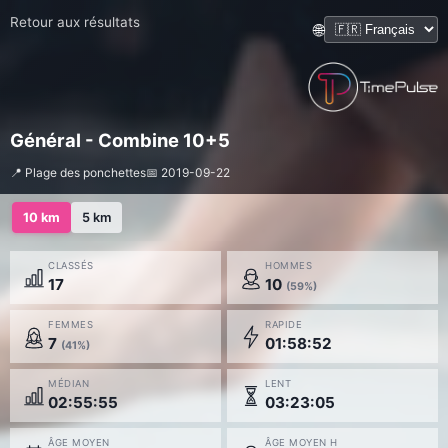
Retour aux résultats
🌐
Général - Combine 10+5
📍 Plage des ponchettes
📅 2019-09-22
10 km
5 km
CLASSÉS
HOMMES
17
10
(59%)
FEMMES
RAPIDE
7
01:58:52
(41%)
MÉDIAN
LENT
02:55:55
03:23:05
ÂGE MOYEN
ÂGE MOYEN H