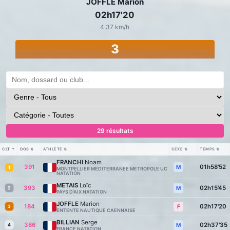
JOFFLE Marion
02h17'20
4.37 km/h
3
29 résultats
CLT
↑
DOS
⇅
ATHLÈTE
⇅
SEXE
⇅
TEMPS
⇅
FRANCHI
Noam
391
01h58'52
M
1
MONTPELLIER MEDITERRANEE METROPOLE UC
NATATION
METAIS
Loïc
393
02h15'45
M
2
PAYS D'AIX NATATION
JOFFLE
Marion
184
02h17'20
F
3
ENTENTE NAUTIQUE CAENNAISE
BILLIAN
Serge
386
02h37'35
M
4
FRANCE NATATION