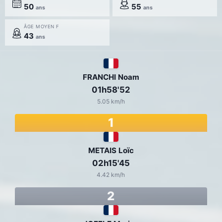
50
55
ans
ans
ÂGE MOYEN F
43
ans
FRANCHI Noam
01h58'52
5.05 km/h
1
METAIS Loïc
02h15'45
4.42 km/h
2