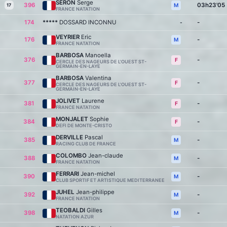
SERON
Serge
396
03h23'05
M
17
FRANCE NATATION
174
*****
DOSSARD INCONNU
-
-
VEYRIER
Eric
176
-
M
FRANCE NATATION
BARBOSA
Manoella
376
-
F
CERCLE DES NAGEURS DE L'OUEST ST-
GERMAIN-EN-LAYE
BARBOSA
Valentina
377
-
F
CERCLE DES NAGEURS DE L'OUEST ST-
GERMAIN-EN-LAYE
JOLIVET
Laurene
381
-
F
FRANCE NATATION
MONJALET
Sophie
384
-
F
DEFI DE MONTE-CRISTO
DERVILLE
Pascal
385
-
M
RACING CLUB DE FRANCE
COLOMBO
Jean-claude
388
-
M
FRANCE NATATION
FERRARI
Jean-michel
390
-
M
CLUB SPORTIF ET ARTISTIQUE MEDITERRANEE
JUHEL
Jean-philippe
392
-
M
FRANCE NATATION
TEOBALDI
Gilles
398
-
M
NATATION AZUR