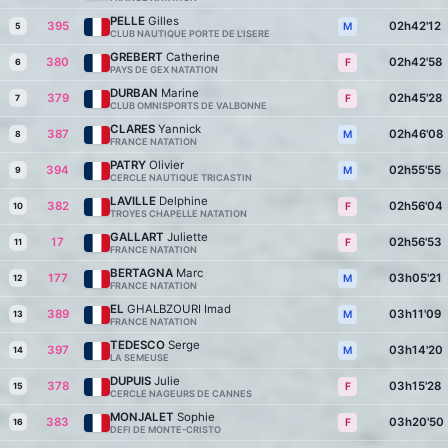
PELLE
Gilles
395
02h42'12
M
5
CLUB NAUTIQUE PORTE DE L'ISERE
GREBERT
Catherine
380
02h42'58
F
6
PAYS DE GEX NATATION
DURBAN
Marine
379
02h45'28
F
7
CLUB OMNISPORTS DE VALBONNE
CLARES
Yannick
387
02h46'08
M
8
FRANCE NATATION
PATRY
Olivier
394
02h55'55
M
9
CERCLE NAUTIQUE TRICASTIN
LAVILLE
Delphine
382
02h56'04
F
10
TROYES CHAPELLE NATATION
GALLART
Juliette
17
02h56'53
F
11
FRANCE NATATION
BERTAGNA
Marc
177
03h05'21
M
12
FRANCE NATATION
EL
GHALBZOURI Imad
389
03h11'09
M
13
FRANCE NATATION
TEDESCO
Serge
397
03h14'20
M
14
LA SEMEUSE
DUPUIS
Julie
378
03h15'28
F
15
CERCLE NAGEURS DE CANNES
MONJALET
Sophie
383
03h20'50
F
16
DEFI DE MONTE-CRISTO