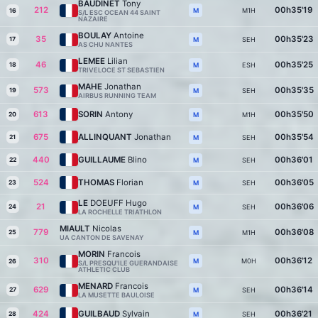
BAUDINET
Tony
212
00h35'19
M1H
M
16
S/L ESC OCEAN 44 SAINT
NAZAIRE
BOULAY
Antoine
35
00h35'23
17
SEH
M
AS CHU NANTES
LEMEE
Lilian
46
00h35'25
18
ESH
M
TRIVELOCE ST SEBASTIEN
MAHE
Jonathan
573
00h35'35
19
SEH
M
AIRBUS RUNNING TEAM
613
SORIN
Antony
00h35'50
20
M1H
M
675
ALLINQUANT
Jonathan
00h35'54
21
SEH
M
440
GUILLAUME
Blino
00h36'01
22
SEH
M
524
THOMAS
Florian
00h36'05
23
SEH
M
LE
DOEUFF Hugo
21
00h36'06
24
SEH
M
LA ROCHELLE TRIATHLON
MIAULT
Nicolas
779
00h36'08
25
M1H
M
UA CANTON DE SAVENAY
MORIN
Francois
310
00h36'12
M0H
M
26
S/L PRESQU'ILE GUERANDAISE
ATHLETIC CLUB
MENARD
Francois
629
00h36'14
27
SEH
M
LA MUSETTE BAULOISE
424
GUILBAUD
Sylvain
00h36'21
28
SEH
M