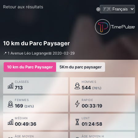
Retour aux résultats
🌐
10 km du Parc Paysager
📍 1 Avenue Léo Lagrange
📅 2020-02-29
10 km du Parc Paysager
5Km du parc paysager
CLASSÉS
HOMMES
713
544
(76%)
FEMMES
RAPIDE
169
00:33:19
(24%)
MÉDIAN
LENT
00:49:36
01:24:58
ÂGE MOYEN
ÂGE MOYEN H