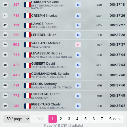
HARDUIN
Maxime
267
00h37'18
SEH
M
40
BEST TRIATHLON SAINT-
NAZAIRE
785
CRESPIN
Nicolas
00h37'26
41
M3H
M
LAMIGE
Pierre
113
00h37'27
42
M0H
M
WE RUN IN NANTES
568
LEHEBEL
Killian
00h37'28
43
SEH
M
VAILLANT
Melanie
603
00h37'37
44
M0F
F
VILLE/CARENE
LEVASSEUR
Nicolas
738
00h37'44
45
SEH
M
SAINT NAZAIRE OLYMPIQUE SA
GUIBERT
David
435
00h37'44
46
M0H
M
TRIATHLON CLUB NANTAIS
COMMANCHAIL
Sylvain
446
00h37'46
47
SEH
M
TRIATHLON CLUB NANTAIS
REDOIS
Anthony
491
00h37'46
48
M1H
M
BOUGUENAIS CLUB TRIATHLON
CHEDOTAL
Gianni
778
00h37'49
49
M1H
M
ES COUERON
REGE-TURO
Charly
139
00h38'08
50
SEH
M
TRIATHLON CLUB NANTAIS
« Préc.
1
2
3
4
5
6
7
Suiv. »
Page 1/16 (781 résultats)