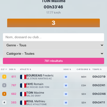
TOIN Maxime
00h33'46
17.77 km/h
3
781 résultats
CLT
↑
DOS
⇅
ATHLÈTE
⇅
SEXE
⇅
CATÉGORIE
⇅
TEMPS
⇅
BOURGEAIS
Frederic
611
00h33'19
1
M0H
M
S/L STADE NANTAIS AC
FAYE
Romain
767
00h33'41
2
ESH
M
AC ROCHE-SUR-YON
TOIN
Maxime
682
00h33'46
3
SEH
M
VAL DE GRAY
ROUL
Mathieu
383
00h34'11
4
SEH
M
BRUZ ATHLETISME