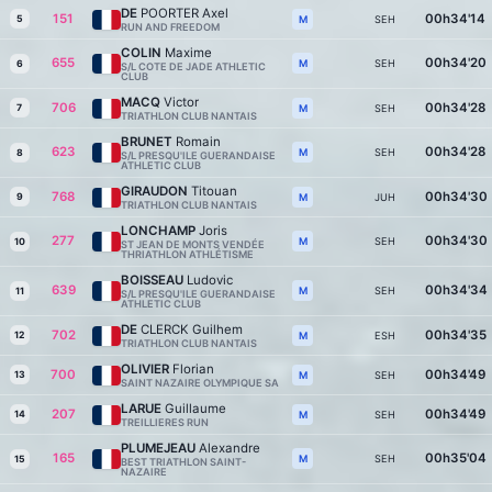
DE
POORTER Axel
151
00h34'14
5
SEH
M
RUN AND FREEDOM
COLIN
Maxime
655
00h34'20
SEH
M
6
S/L COTE DE JADE ATHLETIC
CLUB
MACQ
Victor
706
00h34'28
7
SEH
M
TRIATHLON CLUB NANTAIS
BRUNET
Romain
623
00h34'28
SEH
M
8
S/L PRESQU'ILE GUERANDAISE
ATHLETIC CLUB
GIRAUDON
Titouan
768
00h34'30
9
JUH
M
TRIATHLON CLUB NANTAIS
LONCHAMP
Joris
277
00h34'30
SEH
M
10
ST JEAN DE MONTS VENDÉE
THRIATHLON ATHLÉTISME
BOISSEAU
Ludovic
639
00h34'34
SEH
M
11
S/L PRESQU'ILE GUERANDAISE
ATHLETIC CLUB
DE
CLERCK Guilhem
702
00h34'35
12
ESH
M
TRIATHLON CLUB NANTAIS
OLIVIER
Florian
700
00h34'49
13
SEH
M
SAINT NAZAIRE OLYMPIQUE SA
LARUE
Guillaume
207
00h34'49
14
SEH
M
TREILLIERES RUN
PLUMEJEAU
Alexandre
165
00h35'04
SEH
M
15
BEST TRIATHLON SAINT-
NAZAIRE