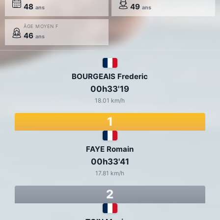
48
49
ans
ans
ÂGE MOYEN F
46
ans
BOURGEAIS Frederic
00h33'19
18.01 km/h
1
FAYE Romain
00h33'41
17.81 km/h
2