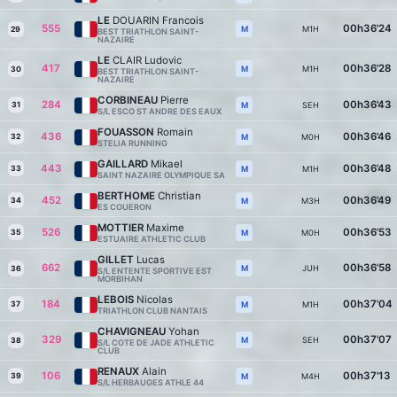
LE
DOUARIN Francois
555
00h36'24
M1H
M
29
BEST TRIATHLON SAINT-
NAZAIRE
LE
CLAIR Ludovic
417
00h36'28
M1H
M
30
BEST TRIATHLON SAINT-
NAZAIRE
CORBINEAU
Pierre
284
00h36'43
31
SEH
M
S/L ESCO ST ANDRE DES EAUX
FOUASSON
Romain
436
00h36'46
32
M0H
M
STELIA RUNNING
GAILLARD
Mikael
443
00h36'48
33
M1H
M
SAINT NAZAIRE OLYMPIQUE SA
BERTHOME
Christian
452
00h36'49
34
M3H
M
ES COUERON
MOTTIER
Maxime
526
00h36'53
35
M0H
M
ESTUAIRE ATHLETIC CLUB
GILLET
Lucas
662
00h36'58
JUH
M
36
S/L ENTENTE SPORTIVE EST
MORBIHAN
LEBOIS
Nicolas
184
00h37'04
37
M1H
M
TRIATHLON CLUB NANTAIS
CHAVIGNEAU
Yohan
329
00h37'07
SEH
M
38
S/L COTE DE JADE ATHLETIC
CLUB
RENAUX
Alain
106
00h37'13
39
M4H
M
S/L HERBAUGES ATHLE 44