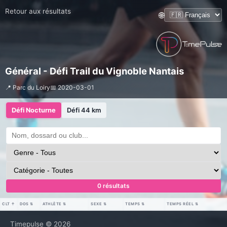
Retour aux résultats
🌐
Général - Défi Trail du Vignoble Nantais
📍 Parc du Loiry
📅 2020-03-01
Défi Nocturne
Défi 44 km
0 résultats
CLT
↑
DOS
⇅
ATHLÈTE
⇅
SEXE
⇅
TEMPS
⇅
TEMPS RÉEL
⇅
Timepulse © 2026