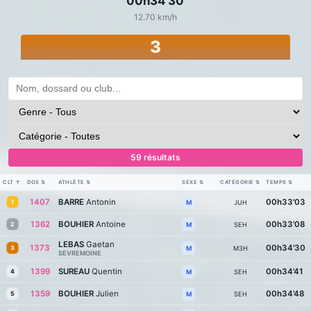
00h34'30
12.70 km/h
3
59 résultats
CLT
↑
DOS
⇅
ATHLÈTE
⇅
SEXE
⇅
CATÉGORIE
⇅
TEMPS
⇅
1407
BARRE
Antonin
00h33'03
1
JUH
M
1362
BOUHIER
Antoine
00h33'08
2
SEH
M
LEBAS
Gaetan
1373
00h34'30
3
M3H
M
SEVREMOINE
1399
SUREAU
Quentin
00h34'41
4
SEH
M
1359
BOUHIER
Julien
00h34'48
5
SEH
M