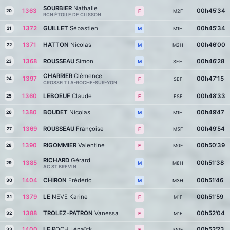
SOURBIER
Nathalie
1363
00h45'34
20
M2F
F
RCN ÉTOILE DE CLISSON
1372
GUILLET
Sébastien
00h45'34
21
M1H
M
1371
HATTON
Nicolas
00h46'00
22
M2H
M
1368
ROUSSEAU
Simon
00h46'28
23
SEH
M
CHARRIER
Clémence
1397
00h47'15
24
SEF
F
CROSSFIT LA-ROCHE-SUR-YON
1360
LEBOEUF
Claude
00h48'33
25
ESF
F
1380
BOUDET
Nicolas
00h49'47
26
M1H
M
1369
ROUSSEAU
Françoise
00h49'54
27
M5F
F
1390
RIGOMMIER
Valentine
00h50'39
28
M0F
F
RICHARD
Gérard
1385
00h51'38
29
M8H
M
AC ST BREVIN
1404
CHIRON
Frédéric
00h51'46
30
M3H
M
1379
LE
NEVE Karine
00h51'59
31
M1F
F
1388
TROLEZ-PATRON
Vanessa
00h52'04
32
M1F
F
1400
LE
ROCH Lénaïck
00h52'23
33
M0F
F