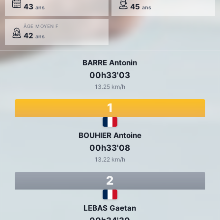
43
45
ans
ans
ÂGE MOYEN F
42
ans
BARRE Antonin
00h33'03
13.25 km/h
1
BOUHIER Antoine
00h33'08
13.22 km/h
2
LEBAS Gaetan