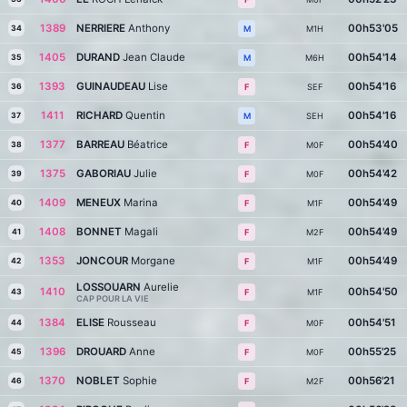
1389
NERRIERE
Anthony
00h53'05
34
M1H
M
1405
DURAND
Jean Claude
00h54'14
35
M6H
M
1393
GUINAUDEAU
Lise
00h54'16
36
SEF
F
1411
RICHARD
Quentin
00h54'16
37
SEH
M
1377
BARREAU
Béatrice
00h54'40
38
M0F
F
1375
GABORIAU
Julie
00h54'42
39
M0F
F
1409
MENEUX
Marina
00h54'49
40
M1F
F
1408
BONNET
Magali
00h54'49
41
M2F
F
1353
JONCOUR
Morgane
00h54'49
42
M1F
F
LOSSOUARN
Aurelie
1410
00h54'50
43
M1F
F
CAP POUR LA VIE
1384
ELISE
Rousseau
00h54'51
44
M0F
F
1396
DROUARD
Anne
00h55'25
45
M0F
F
1370
NOBLET
Sophie
00h56'21
46
M2F
F