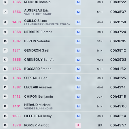
1365
RENOUX
Romain
00h35'22
6
M0H
M
AUGEREAU
Eric
1356
00h35'37
7
M1H
M
VALLET HORS STADE
GUILLOIS
Loïc
1403
00h35'58
8
M0H
M
LES HERBIERS VENDÉE TRIATHLON
1358
NERRIERE
Florent
00h37'24
9
M0H
M
1387
BERTIN
Valentin
00h38'05
10
SEH
M
1374
GENDRON
Gaël
00h38'42
11
M1H
M
1355
CRÉNÉGUY
Benoît
00h39'08
12
M2H
M
1376
BOSSARD
Emeric
00h41'32
13
SEH
M
1386
SUREAU
Julien
00h42'25
14
M0H
M
1382
LECLAIR
Aurélien
00h42'41
15
M0H
M
1412
CHIRON
Benjamin
00h42'48
16
JUH
M
HERAUD
Mickael
1401
00h43'00
17
M1H
M
VENDÉE RUNNING 85
1383
PIFFETEAU
Remy
00h43'14
18
M0H
M
1378
POIRIER
Margot
00h43'57
19
SEF
F