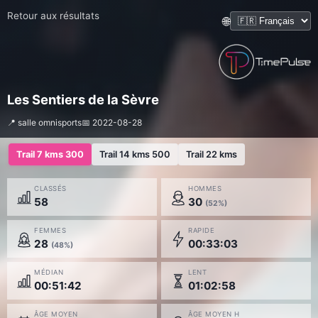
Retour aux résultats
🌐
Les Sentiers de la Sèvre
📍 salle omnisports
📅 2022-08-28
Trail 7 kms 300
Trail 14 kms 500
Trail 22 kms
CLASSÉS
HOMMES
58
30
(52%)
FEMMES
RAPIDE
28
00:33:03
(48%)
MÉDIAN
LENT
00:51:42
01:02:58
ÂGE MOYEN
ÂGE MOYEN H