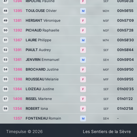
1394
RIPOCHE
Pauline
00h56'28
47
SEF
F
1395
TOULOUSE
Olivier
00h56'55
48
M2H
M
1381
HERSANT
Véronique
00h57'09
49
M3F
F
1392
PICHAUD
Raphaelle
00h57'28
50
M2F
F
1367
LAURE
Philippe
00h58'30
51
M7H
M
1391
PIAULT
Audrey
00h58'44
52
SEF
F
1361
JENVRIN
Emmanuel
00h59'04
53
SEH
M
1366
BROCHARD
Justine
00h59'50
54
M0F
F
1398
ROUSSEAU
Melanie
00h59'55
55
M1F
F
1364
LOIZEAU
Justine
01h00'35
56
SEF
F
1406
RISSEL
Marlene
01h01'22
57
SEF
F
1354
ROBERT
Iona
01h02'58
58
SEF
F
1357
FONTENEAU
Romain
-
SEH
M
Timepulse © 2026
Les Sentiers de la Sèvre