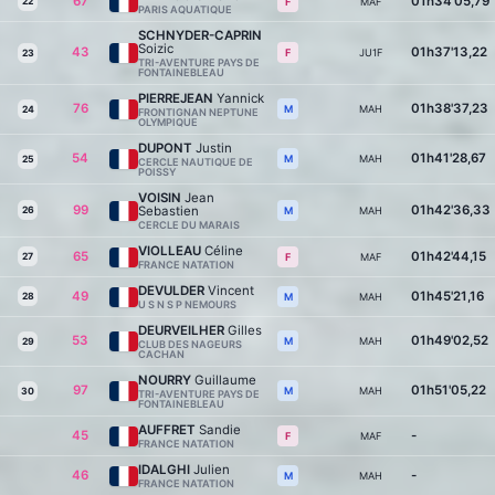
67
01h34'05,79
22
MAF
F
PARIS AQUATIQUE
SCHNYDER-CAPRIN
Soizic
43
01h37'13,22
JU1F
F
23
TRI-AVENTURE PAYS DE
FONTAINEBLEAU
PIERREJEAN
Yannick
76
01h38'37,23
MAH
M
24
FRONTIGNAN NEPTUNE
OLYMPIQUE
DUPONT
Justin
54
01h41'28,67
MAH
M
25
CERCLE NAUTIQUE DE
POISSY
VOISIN
Jean
99
01h42'36,33
Sebastien
26
MAH
M
CERCLE DU MARAIS
VIOLLEAU
Céline
65
01h42'44,15
27
MAF
F
FRANCE NATATION
DEVULDER
Vincent
49
01h45'21,16
28
MAH
M
U S N S P NEMOURS
DEURVEILHER
Gilles
53
01h49'02,52
MAH
M
29
CLUB DES NAGEURS
CACHAN
NOURRY
Guillaume
97
01h51'05,22
MAH
M
30
TRI-AVENTURE PAYS DE
FONTAINEBLEAU
AUFFRET
Sandie
45
-
MAF
F
FRANCE NATATION
IDALGHI
Julien
46
-
MAH
M
FRANCE NATATION