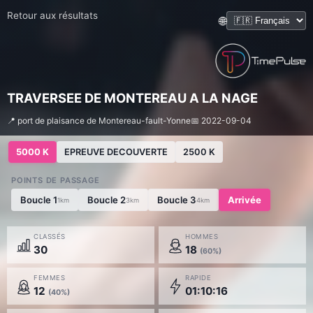
Retour aux résultats
🌐
TRAVERSEE DE MONTEREAU A LA NAGE
📍 port de plaisance de Montereau-fault-Yonne
📅 2022-09-04
5000 K
EPREUVE DECOUVERTE
2500 K
POINTS DE PASSAGE
Boucle 1
Boucle 2
Boucle 3
Arrivée
1km
3km
4km
CLASSÉS
HOMMES
30
18
(60%)
FEMMES
RAPIDE
12
01:10:16
(40%)