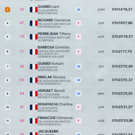
OUARDI
Liam
52
01h14'16,37
JU3H
M
3
CLUB SPORTIF
MONTERELAIS
RICHARD
Clemence
47
01h19'07,88
JU1F
F
4
TRI-AVENTURE PAYS DE
FONTAINEBLEAU
PIERREJEAN
Tiffany
75
01h20'19,37
JU3F
F
5
FRONTIGNAN NEPTUNE
OLYMPIQUE
BARBOSA
Domitilla
71
CERCLE DES NAGEURS
01h21'17,70
6
JU1F
F
DE L'OUEST ST-
GERMAIN-EN-LAYE
OUARDI
Noham
62
01h22'10,90
JEH
M
7
CLUB SPORTIF
MONTERELAIS
PAWLAK
Nicolas
63
01h23'51,37
SEH
M
8
TRI-AVENTURE PAYS DE
FONTAINEBLEAU
VERVAET
Benoît
44
01h25'25,83
MAH
M
9
VAL D'ESSONNE
MENNECY AQUA CLUB
BENAYACHI
Charline
61
01h25'31,07
JU1F
F
10
CLUB SPORTIF
MONTERELAIS
FRANCOIS
Clémence
48
01h25'35,86
JU3F
F
11
TRI-AVENTURE PAYS DE
FONTAINEBLEAU
JACQUEMIN
55
01h26'17,34
12
MAH
M