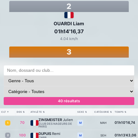
2
OUARDI Liam
01h14'16,37
4.04 km/h
3
40 résultats
CLT
↑
DOS
⇅
ATHLÈTE
⇅
SEXE
⇅
CATÉGORIE
⇅
TEMPS
⇅
ZINSMEISTER
Julien
70
01h10'16,74
MAH
M
1
CLUB DES NAGEURS DE
PARIS
DUPUIS
Remi
100
01h13'43,06
2
SEH
M
CNPR