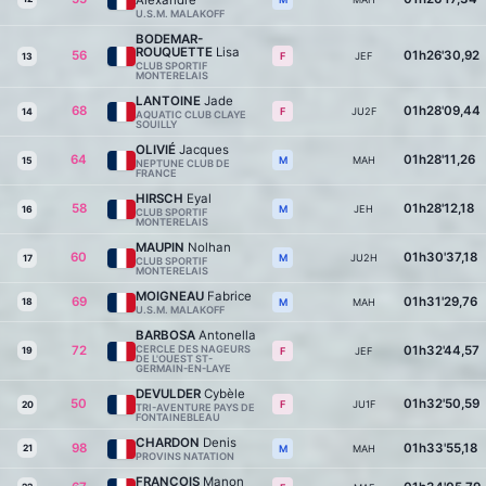
Alexandre
U.S.M. MALAKOFF
BODEMAR-
ROUQUETTE
Lisa
56
01h26'30,92
JEF
F
13
CLUB SPORTIF
MONTERELAIS
LANTOINE
Jade
68
01h28'09,44
JU2F
F
14
AQUATIC CLUB CLAYE
SOUILLY
OLIVIÉ
Jacques
64
01h28'11,26
MAH
M
15
NEPTUNE CLUB DE
FRANCE
HIRSCH
Eyal
58
01h28'12,18
JEH
M
16
CLUB SPORTIF
MONTERELAIS
MAUPIN
Nolhan
60
01h30'37,18
JU2H
M
17
CLUB SPORTIF
MONTERELAIS
MOIGNEAU
Fabrice
69
01h31'29,76
18
MAH
M
U.S.M. MALAKOFF
BARBOSA
Antonella
72
CERCLE DES NAGEURS
01h32'44,57
19
JEF
F
DE L'OUEST ST-
GERMAIN-EN-LAYE
DEVULDER
Cybèle
50
01h32'50,59
JU1F
F
20
TRI-AVENTURE PAYS DE
FONTAINEBLEAU
CHARDON
Denis
98
01h33'55,18
21
MAH
M
PROVINS NATATION
FRANCOIS
Manon