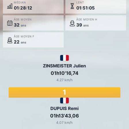
MÉDIAN
LENT
01:28:12
01:51:05
ÂGE MOYEN
ÂGE MOYEN H
32
39
ans
ans
ÂGE MOYEN F
22
ans
ZINSMEISTER Julien
01h10'16,74
4.27 km/h
1
DUPUIS Remi
01h13'43,06
4.07 km/h