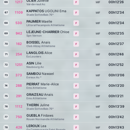
OLIER
Juliette
1217
00h12'26
66
MIF
F
Val-de-reuil Ac
KAPPATOS
UGOLINI Ema
1109
00h12'34
67
MIF
F
Stade Sottevillais 76*
PAUMIER
Maelle
530
00h12'34
68
MIF
F
Littoral Fecampois Athletisme
LEJEUNE-CHARRIER
Chloe
942
00h12'35
69
MIF
F
Spn Vernon
BOISSEL
Anais
162
00h12'37
70
MIF
F
Club Alizay Athletisme
LANGLOIS
Alice
254
00h12'46
71
MIF
F
Ea Louviers
ASIN
Lilie
1251
00h12'52
72
MIF
F
Neubourg Ac
SAMBOU
Nawael
373
00h13'06
73
MIF
F
Evreux Ac *
PIERRAT
Marie-Alice
288
00h13'20
74
MIF
F
Ems Athletisme
GRAIZEAU
Anais
291
00h13'21
75
MIF
F
Ems Athletisme
THERIN
Juline
1112
00h13'39
76
MIF
F
Stade Sottevillais 76*
GUEBLA
Firdaws
750
00h13'42
77
MIF
F
Rouen Normandie Athletisme
LEROUX
Lea
426
00h13'43
78
MIF
F
Ga Communaute Saint Romain