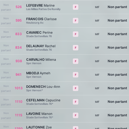
Non
LEFEBVRE
Marine
526
Non partant
MIF
F
Les Milles Pattes De Romilly
partant
Non
FRANCOIS
Clarisse
595
Non partant
MIF
F
Neubourg Ac
partant
Non
CAVAREC
Perine
833
Non partant
MIF
F
Stade Sottevillais 76
partant
Non
DELAUNAY
Rachel
834
Non partant
MIF
F
Stade Sottevillais 76
partant
Non
CARVALHO
Milena
938
Non partant
MIF
F
Spn Vernon
partant
Non
MBODJI
Aymeh
941
Non partant
MIF
F
Spn Vernon
partant
Non
DOMENECH
Lou-Ann
1013
Non partant
MIF
F
Spn Vernon*
partant
Non
CEFELMAN
Capucine
1110
Non partant
MIF
F
Stade Sottevillais 76*
partant
Non
LAVOINE
Manon
1115
Non partant
MIF
F
Stade Sottevillais 76*
partant
Non
LAUTONNE
Zoe
1250
Non partant
MIF
F