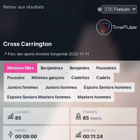
Retour aux résultats
🌐
Cross Carrington
📍 Parc des sports Annette Sergent
📅 2022-11-11
Minimes filles
Benjamines
Benjamins
Poussines
Poussins
Minimes garçons
Cadettes
Cadets
Juniors femmes
Juniors hommes
Espoirs Seniors hommes
Espoirs Seniors Masters femmes
Masters hommes
CLASSÉS
FEMMES
85
85
(100%)
RAPIDE
MÉDIAN
00:09:00
00:11:24