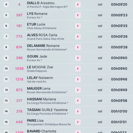
DIALLO
Aissatou
4
00h09'20
4
MIF
F
A Perche P. Aigle Mortagne 61*
LYS
Romane
367
00h09'33
5
MIF
F
Evreux Ac *
ETUR
Lucie
161
00h09'35
6
MIF
F
Club Alizay Athletisme
ALVES
ROSA Carla
775
00h09'36
7
MIF
F
Grand Paris Seine Oise Athle
DELAMARE
Romane
674
00h09'38
8
MIF
F
Rouen Normandie Athletisme*
GOUIN
Jade
366
00h09'40
9
MIF
F
Evreux Ac *
LE
MOIGNE Zoe
1058
00h09'40
10
MIF
F
Stade Dieppois
LELAY
Nolwenn
1218
00h09'48
11
MIF
F
Val-de-reuil Ac
MAUGER
Lena
673
00h09'49
12
MIF
F
Rouen Normandie Athletisme*
HASSANI
Myriana
217
00h09'58
13
MIF
F
Ea Cergy Pontoise Athletisme *
TASSAN
GURLE Yasmine
216
00h10'00
14
MIF
F
Ea Cergy Pontoise Athletisme *
PARIS
Lisa
448
00h10'01
15
MIF
F
Groupement Athletique Basse Se
BAVARD
Charlotte
1219
00h10'13
16
MIF
F