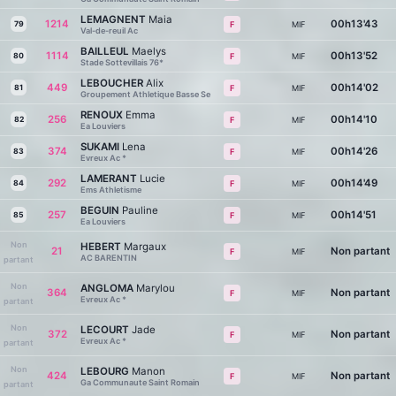
LEMAGNENT
Maia
1214
00h13'43
79
MIF
F
Val-de-reuil Ac
BAILLEUL
Maelys
1114
00h13'52
80
MIF
F
Stade Sottevillais 76*
LEBOUCHER
Alix
449
00h14'02
81
MIF
F
Groupement Athletique Basse Se
RENOUX
Emma
256
00h14'10
82
MIF
F
Ea Louviers
SUKAMI
Lena
374
00h14'26
83
MIF
F
Evreux Ac *
LAMERANT
Lucie
292
00h14'49
84
MIF
F
Ems Athletisme
BEGUIN
Pauline
257
00h14'51
85
MIF
F
Ea Louviers
Non
HEBERT
Margaux
21
Non partant
MIF
F
AC BARENTIN
partant
Non
ANGLOMA
Marylou
364
Non partant
MIF
F
Evreux Ac *
partant
Non
LECOURT
Jade
372
Non partant
MIF
F
Evreux Ac *
partant
Non
LEBOURG
Manon
424
Non partant
MIF
F
Ga Communaute Saint Romain
partant