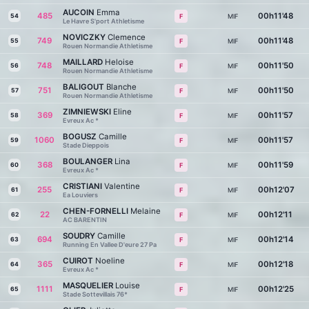
AUCOIN
Emma
485
00h11'48
54
MIF
F
Le Havre S'port Athletisme
NOVICZKY
Clemence
749
00h11'48
55
MIF
F
Rouen Normandie Athletisme
MAILLARD
Heloise
748
00h11'50
56
MIF
F
Rouen Normandie Athletisme
BALIGOUT
Blanche
751
00h11'50
57
MIF
F
Rouen Normandie Athletisme
ZIMNIEWSKI
Eline
369
00h11'57
58
MIF
F
Evreux Ac *
BOGUSZ
Camille
1060
00h11'57
59
MIF
F
Stade Dieppois
BOULANGER
Lina
368
00h11'59
60
MIF
F
Evreux Ac *
CRISTIANI
Valentine
255
00h12'07
61
MIF
F
Ea Louviers
CHEN-FORNELLI
Melaine
22
00h12'11
62
MIF
F
AC BARENTIN
SOUDRY
Camille
694
00h12'14
63
MIF
F
Running En Vallee D'eure 27 Pa
CUIROT
Noeline
365
00h12'18
64
MIF
F
Evreux Ac *
MASQUELIER
Louise
1111
00h12'25
65
MIF
F
Stade Sottevillais 76*