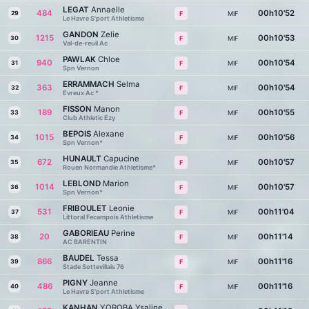
LEGAT
Annaelle
484
00h10'52
29
MIF
F
Le Havre S'port Athletisme
GANDON
Zelie
1215
00h10'53
30
MIF
F
Val-de-reuil Ac
PAWLAK
Chloe
940
00h10'54
31
MIF
F
Spn Vernon
ERRAMMACH
Selma
363
00h10'54
32
MIF
F
Evreux Ac *
FISSON
Manon
189
00h10'55
33
MIF
F
Club Athletic Ezy
BEPOIS
Alexane
1015
00h10'56
34
MIF
F
Spn Vernon*
HUNAULT
Capucine
672
00h10'57
35
MIF
F
Rouen Normandie Athletisme*
LEBLOND
Marion
1014
00h10'57
36
MIF
F
Spn Vernon*
FRIBOULET
Leonie
531
00h11'04
37
MIF
F
Littoral Fecampois Athletisme
GABORIEAU
Perine
20
00h11'14
38
MIF
F
AC BARENTIN
BAUDEL
Tessa
866
00h11'16
39
MIF
F
Stade Sottevillais 76
PIGNY
Jeanne
486
00h11'16
40
MIF
F
Le Havre S'port Athletisme
KANHAN
YOROBA Ysaline