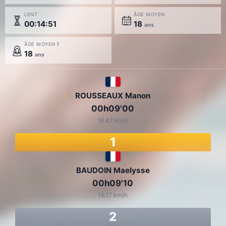
LENT
ÂGE MOYEN
00:14:51
18
ans
ÂGE MOYEN F
18
ans
ROUSSEAUX Manon
00h09'00
16.47 km/h
1
BAUDOIN Maelysse
00h09'10
16.17 km/h
2