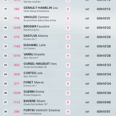
Val-de-reuil Ac
GERAULT-HAMELIN
Lou
160
00h10'13
17
MIF
F
Club Alizay Athletisme
VINOUZE
Carmen
776
00h10'21
18
MIF
F
Grand Paris Seine Oise Athle
BRODIER
Faustine
1249
00h10'23
19
MIF
F
Neubourg Ac
DASYLVA
Aleena
370
00h10'25
20
MIF
F
Evreux Ac *
DUHAMEL
Lalie
1165
00h10'28
21
MIF
F
Us Camon
VARRU
Anaelle
1016
00h10'28
22
MIF
F
Spn Vernon*
OURSEL-MAUDUIT
Ines
802
00h10'33
23
MIF
F
Stade Sottevillais 76
CORTES
Lola
939
00h10'34
24
MIF
F
Spn Vernon
FORET
Maeva
371
00h10'34
25
MIF
F
Evreux Ac *
GUERIN
Emma
1059
00h10'36
26
MIF
F
Stade Dieppois
BAVIERE
Siham
1113
00h10'46
27
MIF
F
Stade Sottevillais 76*
FORTIN
VANHAY Emeline
290
00h10'51
28
MIF
F
Ems Athletisme