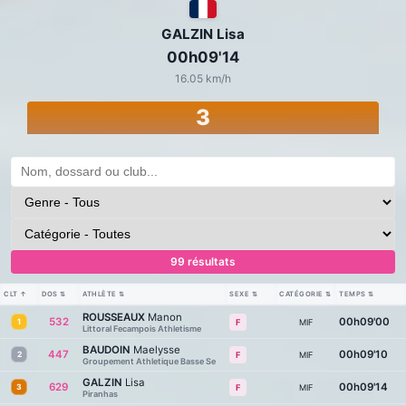
GALZIN Lisa
00h09'14
16.05 km/h
3
99 résultats
CLT
↑
DOS
⇅
ATHLÈTE
⇅
SEXE
⇅
CATÉGORIE
⇅
TEMPS
⇅
ROUSSEAUX
Manon
532
00h09'00
1
MIF
F
Littoral Fecampois Athletisme
BAUDOIN
Maelysse
447
00h09'10
2
MIF
F
Groupement Athletique Basse Se
GALZIN
Lisa
629
00h09'14
3
MIF
F
Piranhas