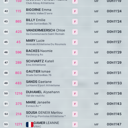
159
00h11'19
41
MIF
F
Club Alizay Athletisme
BIGORNE
Emma
115
00h11'24
42
MIF
F
Athletic Vallee D'avre
BILLY
Emilie
865
00h11'24
43
MIF
F
Stade Sottevillais 76
VANDERMEERSCH
Chloe
425
00h11'26
44
MIF
F
Ga Communaute Saint Romain
MARY
Lucie
45
00h11'27
45
MIF
F
Amicale Athletisme Du Roumois
BACKES
Naomie
596
00h11'29
46
MIF
F
Neubourg Ac
SCHVARTZ
Katell
289
00h11'29
47
MIF
F
Ems Athletisme
GAUTIER
Ismae
803
00h11'31
48
MIF
F
Stade Sottevillais 76
SANDS
Gaetane
483
00h11'33
49
MIF
F
Le Havre S'port Athletisme
DUHAMEL
Alysehann
1216
00h11'36
50
MIF
F
Val-de-reuil Ac
MARIE
Janaelle
375
00h11'43
51
MIF
F
Evreux Ac *
SOUSA
GENEIX Marilou
218
00h11'45
52
MIF
F
Ea Cergy Pontoise Athletisme *
GAMER
LEANNE
1271
00h11'47
53
MIF
F
VRAC