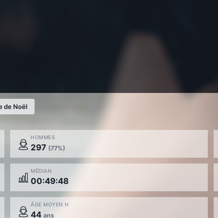
 de Noël
HOMMES
297
(77%)
MÉDIAN
00:49:48
ÂGE MOYEN H
44
ans