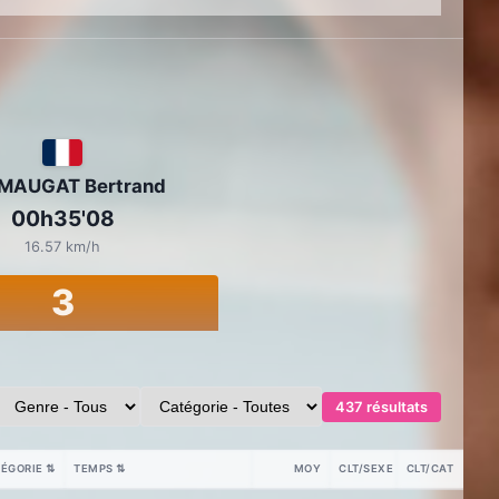
MAUGAT Bertrand
00h35'08
16.57 km/h
3
437 résultats
ÉGORIE
⇅
TEMPS
⇅
MOY
CLT/SEXE
CLT/CAT