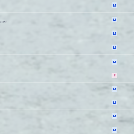
M
M
ISME
M
M
M
F
M
M
M
M