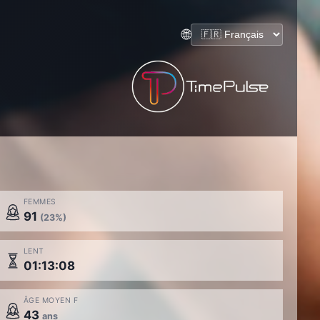
🌐
FEMMES
91
(23%)
LENT
01:13:08
ÂGE MOYEN F
43
ans