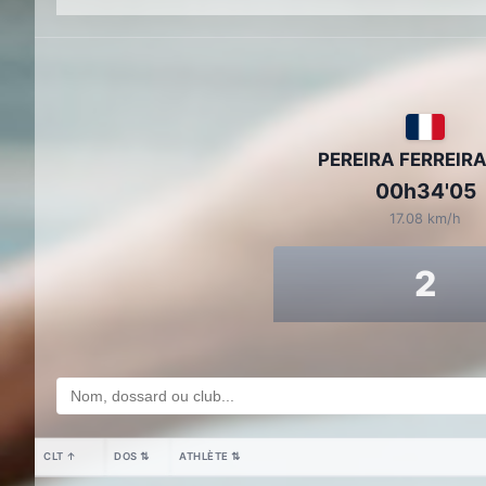
PEREIRA FERREIRA
00h34'05
17.08 km/h
2
CLT
↑
DOS
⇅
ATHLÈTE
⇅