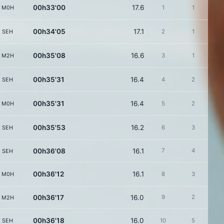
00h33'00
17.6
M0H
1
1
00h34'05
17.1
SEH
2
1
00h35'08
16.6
M2H
3
1
00h35'31
16.4
SEH
4
2
00h35'31
16.4
M0H
5
2
00h35'53
16.2
SEH
6
3
00h36'08
16.1
7
4
SEH
00h36'12
16.1
M0H
8
3
00h36'17
16.0
9
2
M2H
00h36'18
16.0
SEH
10
5