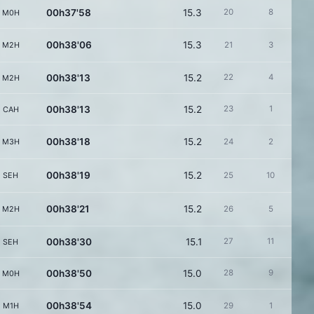
00h37'58
15.3
20
8
M0H
00h38'06
15.3
M2H
21
3
00h38'13
15.2
22
4
M2H
00h38'13
15.2
23
1
CAH
00h38'18
15.2
M3H
24
2
00h38'19
15.2
SEH
25
10
00h38'21
15.2
M2H
26
5
00h38'30
15.1
27
11
SEH
00h38'50
15.0
28
9
M0H
00h38'54
15.0
M1H
29
1