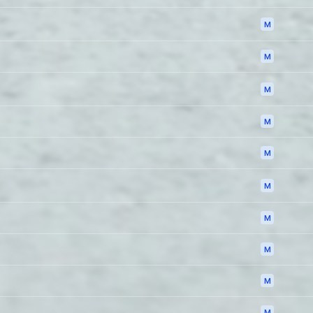
M
M
M
M
M
M
M
M
M
M