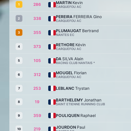
MARTIN
Kevin
286
1
CARQUEFOU AC
PEREIRA
FERREIRA Gino
338
2
CARQUEFOU AC
PLUMAUGAT
Bertrand
355
3
NANTES EC
RETHORE
Kévin
373
4
CARQUEFOU AC
DA
SILVA Alain
105
5
RACING CLUB NANTAIS *
MOUGEL
Florian
312
6
CARQUEFOU AC
253
LEBLANC
Trystan
7
BARTHELEMY
Jonathan
19
8
SAINT ETIENNE RUNNING CLUB
359
POULIQUEN
Raphael
9
JOURDON
Paul
219
10