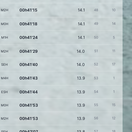
00h41'15
14.1
M2H
48
10
00h41'18
14.1
49
14
M0H
00h41'24
14.1
M1H
50
5
00h41'29
14.0
51
11
M2H
00h41'40
14.0
52
17
SEH
00h41'43
13.9
M4H
53
1
00h41'44
13.9
54
1
ESH
00h41'53
13.9
55
15
M0H
00h41'53
13.9
56
12
M2H
00h42'07
13.8
57
18
SEH