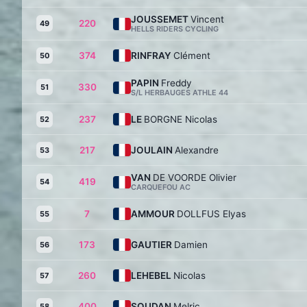
JOUSSEMET
Vincent
220
49
HELLS RIDERS CYCLING
374
RINFRAY
Clément
50
PAPIN
Freddy
330
51
S/L HERBAUGES ATHLE 44
237
LE
BORGNE Nicolas
52
217
JOULAIN
Alexandre
53
VAN
DE VOORDE Olivier
419
54
CARQUEFOU AC
7
AMMOUR
DOLLFUS Elyas
55
173
GAUTIER
Damien
56
260
LEHEBEL
Nicolas
57
400
SOUDAN
Melric
58