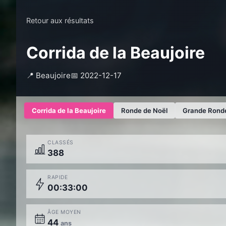
Retour aux résultats
Corrida de la Beaujoire
📍 Beaujoire
📅 2022-12-17
Corrida de la Beaujoire
Ronde de Noël
Grande Ronde
CLASSÉS
388
RAPIDE
00:33:00
ÂGE MOYEN
44
ans