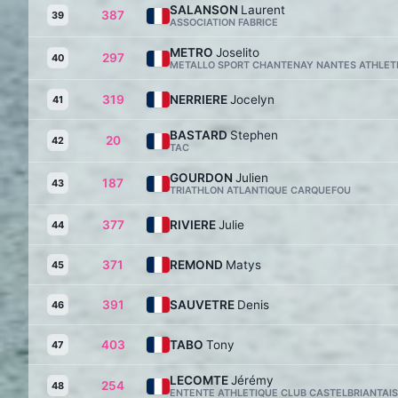
SALANSON
Laurent
387
39
ASSOCIATION FABRICE
METRO
Joselito
297
40
METALLO SPORT CHANTENAY NANTES ATHLET
319
NERRIERE
Jocelyn
41
BASTARD
Stephen
20
42
TAC
GOURDON
Julien
187
43
TRIATHLON ATLANTIQUE CARQUEFOU
377
RIVIERE
Julie
44
371
REMOND
Matys
45
391
SAUVETRE
Denis
46
403
TABO
Tony
47
LECOMTE
Jérémy
254
48
ENTENTE ATHLETIQUE CLUB CASTELBRIANTAIS