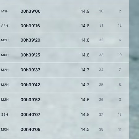
00h39'06
14.9
M1H
30
2
00h39'16
14.8
31
12
SEH
00h39'20
14.8
M2H
32
6
00h39'25
14.8
M0H
33
10
00h39'37
14.7
M2H
34
7
00h39'42
14.7
M2H
35
8
00h39'53
14.6
M3H
36
3
00h40'07
14.5
SEH
37
13
00h40'09
14.5
M0H
38
11