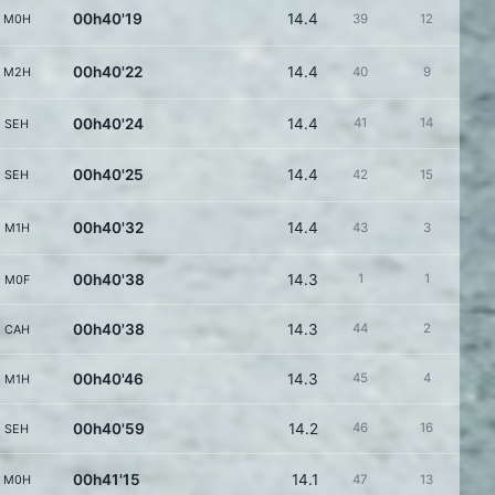
00h40'19
14.4
M0H
39
12
00h40'22
14.4
M2H
40
9
00h40'24
14.4
41
14
SEH
00h40'25
14.4
SEH
42
15
00h40'32
14.4
M1H
43
3
00h40'38
14.3
1
1
M0F
00h40'38
14.3
44
2
CAH
00h40'46
14.3
45
4
M1H
00h40'59
14.2
46
16
SEH
00h41'15
14.1
M0H
47
13