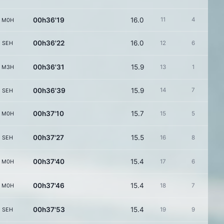
00h36'19
16.0
11
4
M0H
00h36'22
16.0
SEH
12
6
00h36'31
15.9
M3H
13
1
00h36'39
15.9
14
7
SEH
00h37'10
15.7
M0H
15
5
00h37'27
15.5
SEH
16
8
00h37'40
15.4
M0H
17
6
00h37'46
15.4
M0H
18
7
00h37'53
15.4
SEH
19
9