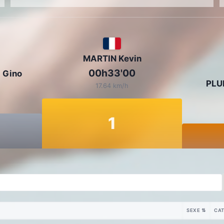
MARTIN Kevin
00h33'00
 Gino
PLU
17.64 km/h
1
SEXE
⇅
CAT