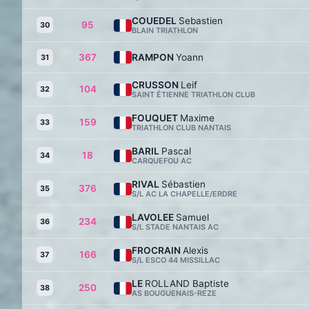
COUEDEL
Sebastien
95
30
BLAIN TRIATHLON
367
RAMPON
Yoann
31
CRUSSON
Leif
104
32
SAINT ÉTIENNE TRIATHLON CLUB
FOUQUET
Maxime
159
33
TRIATHLON CLUB NANTAIS
BARIL
Pascal
18
34
CARQUEFOU AC
RIVAL
Sébastien
376
35
S/L AC LA CHAPELLE/ERDRE
LAVOLEE
Samuel
234
36
S/L STADE NANTAIS AC
FROCRAIN
Alexis
166
37
S/L ESCO 44 MISSILLAC
LE
ROLLAND Baptiste
250
38
AS BOUGUENAIS-REZE