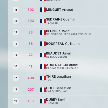
NANTES EC
302
MINGUET
Arnaud
11
SEDRAINE
Quentin
393
12
TEAM 3D
BESNIER
David
33
13
S/L COTE DE JADE ATHLETIC CLUB
56
BOURREAU
Guillaume
14
BEAUDET
Julien
22
15
AL BOUGUENAIS
AUDFRAY
Guillaume
11
16
RACING CLUB NANTAIS *
THIRE
Jonathan
408
17
TUB
HUET
Sébastien
207
18
CARQUEFOU AC
DUREY
Kevin
136
19
TEAM 3D