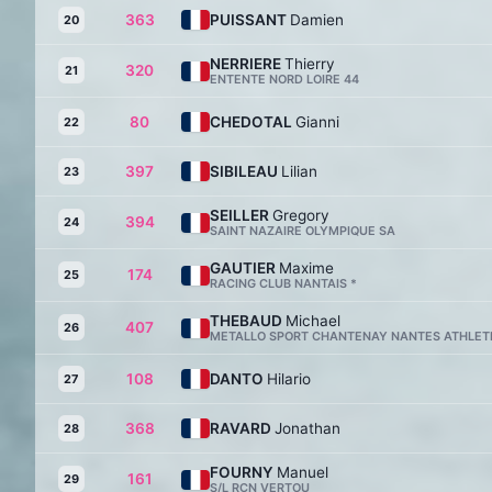
363
PUISSANT
Damien
20
NERRIERE
Thierry
320
21
ENTENTE NORD LOIRE 44
80
CHEDOTAL
Gianni
22
397
SIBILEAU
Lilian
23
SEILLER
Gregory
394
24
SAINT NAZAIRE OLYMPIQUE SA
GAUTIER
Maxime
174
25
RACING CLUB NANTAIS *
THEBAUD
Michael
407
26
METALLO SPORT CHANTENAY NANTES ATHLET
108
DANTO
Hilario
27
368
RAVARD
Jonathan
28
FOURNY
Manuel
161
29
S/L RCN VERTOU