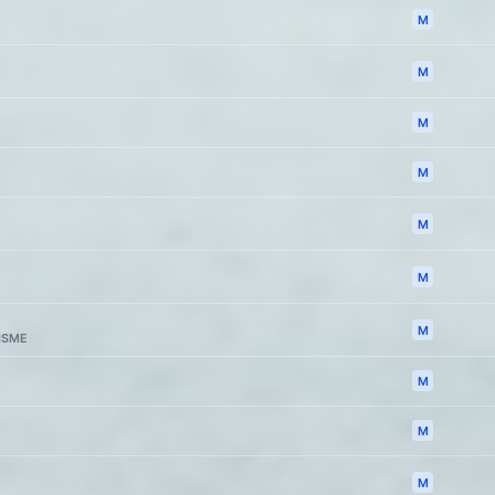
M
M
M
M
M
M
M
ISME
M
M
M