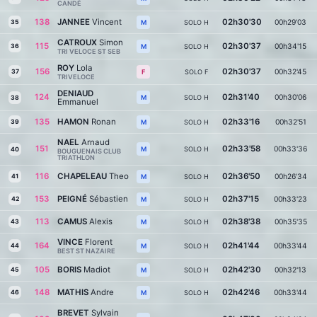
CANDÉ
138
JANNEE
Vincent
02h30'30
00h29'03
35
SOLO H
M
CATROUX
Simon
115
02h30'37
00h34'15
36
SOLO H
M
TRI VELOCE ST SEB
ROY
Lola
156
02h30'37
00h32'45
37
SOLO F
F
TRIVELOCE
DENIAUD
124
02h31'40
00h30'06
SOLO H
M
38
Emmanuel
135
HAMON
Ronan
02h33'16
00h32'51
39
SOLO H
M
NAEL
Arnaud
151
02h33'58
00h33'36
SOLO H
M
40
BOUGUENAIS CLUB
TRIATHLON
116
CHAPELEAU
Theo
02h36'50
00h26'34
41
SOLO H
M
153
PEIGNÉ
Sébastien
02h37'15
00h33'23
42
SOLO H
M
113
CAMUS
Alexis
02h38'38
00h35'35
43
SOLO H
M
VINCE
Florent
164
02h41'44
00h33'44
44
SOLO H
M
BEST ST NAZAIRE
105
BORIS
Madiot
02h42'30
00h32'13
45
SOLO H
M
148
MATHIS
Andre
02h42'46
00h33'44
46
SOLO H
M
BREVET
Sylvain