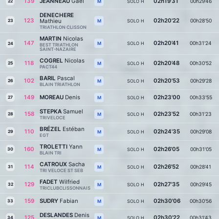
139
JEANNEAU
Gaël
02h19'31
00h29'46
22
SOLO H
M
DENECHERE
123
02h20'22
Mathieu
00h28'50
23
SOLO H
M
TRIATHLON CLISSON
MARTIN
Nicolas
147
02h20'41
00h31'24
SOLO H
M
24
BEST TRIATHLON
SAINT-NAZAIRE
COGREL
Nicolas
118
02h20'48
00h30'52
25
SOLO H
M
PACT44
BARIL
Pascal
102
02h20'53
00h29'28
26
SOLO H
M
BLAIN TRIATHLON
149
MOREAU
Denis
02h23'00
00h33'55
27
SOLO H
M
STEPKA
Samuel
158
02h23'52
00h31'23
28
SOLO H
M
TRIVELOCE
BRÉZEL
Estéban
110
02h24'35
00h29'08
29
SOLO H
M
EGT
TROLETTI
Yann
160
02h26'05
00h31'05
30
SOLO H
M
BLAIN TRI
CATROUX
Sacha
114
02h26'52
00h28'41
31
SOLO H
M
TRI VELOCE ST SEB
FADET
Wilfried
129
02h27'35
00h29'45
32
SOLO H
M
TRICLUBCLISSONNAIS
159
SUDRY
Fabian
02h30'06
00h30'56
33
SOLO H
M
DESLANDES
Denis
125
02h30'22
00h31'43
34
SOLO H
M