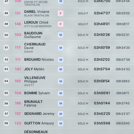
109
02h47'00
00h34'04
SOLO H
M
47
ERDRE ET GEVRE
TRIATHLON
DARIEL
Viviane
121
02h47'37
00h35'03
48
SOLO F
F
BLAIN TRIATHLON
LEROUX
Chloé
146
02h48'01
00h36'17
49
SOLO F
F
VTT CLUB MARSIEN
BAUDOUIN
103
02h50'26
00h32'31
SOLO H
M
50
Guillaume
CHERRUAUD
117
02h50'59
David
00h34'20
51
SOLO H
M
DAVID
111
BROUARD
Nicolas
02h52'02
00h37'36
52
SOLO H
M
141
JOLY
Matéo
02h57'04
00h34'32
53
SOLO H
M
VILLENEUVE
163
02h58'54
Philippe
00h38'43
54
SOLO H
M
AGVTT
104
BOMME
Sylvain
03h00'41
00h36'11
55
SOLO H
M
BRUNAULT
165
03h01'44
00h37'45
SOLO H
M
56
Fabrice
157
SEIGNARD
Jeremy
03h02'25
00h33'37
57
SOLO H
M
133
GUITTON
Amaury
03h05'48
00h35'40
58
SOLO H
M
DÉSORMEAUX