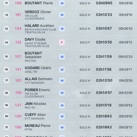
106
BOUTANT
Pierre
02h09'45
00h29'06
11
SOLO H
M
VERGOZ
Olivier
161
02h10'23
00h29'16
SOLO H
M
12
TRI CLUB
CLISSONNAIS
HALARD
Aurélien
134
02h10'47
00h26'30
SOLO H
M
13
PAYS D'ANCENIS CLUB
TRIATHLON 44
DAVY
Elodie
122
02h10'55
00h29'12
SOLO F
F
14
SAINT ETIENNE
TRIATHLON CLUB
BOUTANT
107
02h11'09
Sebastien
00h30'33
15
SOLO H
M
PACT44
GODARD
Cédric
131
02h11'58
00h29'17
16
SOLO H
M
ARSL TRI
ALLAIS
Germain
101
02h13'00
00h25'50
17
SOLO H
M
VTT MARSIEN
POIRIER
Emeric
155
02h14'57
00h30'00
SOLO H
M
18
TRI CLUB
CLISSONNAIS
JAIN
Nicolas
137
02h15'19
00h29'53
19
SOLO H
M
PAC 44
CUEFF
Allan
120
02h16'43
00h29'05
20
SOLO H
M
VTT MARSIEN
MOREAU
Pierre
150
02h16'43
00h28'15
21
SOLO H
M
FFTRI