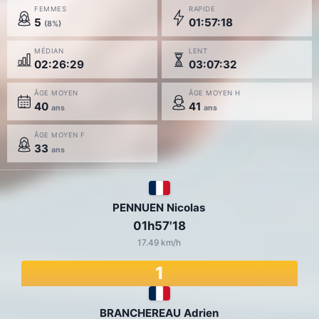
FEMMES
RAPIDE
5
01:57:18
(8%)
MÉDIAN
LENT
02:26:29
03:07:32
ÂGE MOYEN
ÂGE MOYEN H
40
41
ans
ans
ÂGE MOYEN F
33
ans
PENNUEN Nicolas
01h57'18
17.49 km/h
1
BRANCHEREAU Adrien