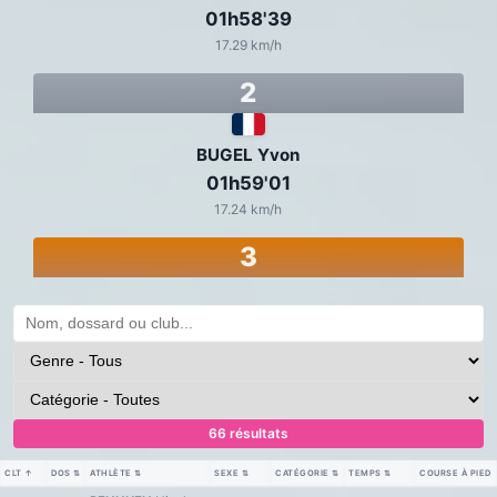
01h58'39
17.29 km/h
2
BUGEL Yvon
01h59'01
17.24 km/h
3
66 résultats
CLT
↑
DOS
⇅
ATHLÈTE
⇅
SEXE
⇅
CATÉGORIE
⇅
TEMPS
⇅
COURSE À PIED