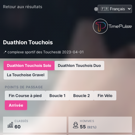
Retour aux résultats
🌐
Duathlon Touchois
📍 complexe sportif des Touches
📅 2023-04-01
Duathlon Touchois Solo
Duathlon Touchois Duo
La Touchoise Gravel
POINTS DE PASSAGE
Fin Course à pied
Boucle 1
Boucle 2
Fin Vélo
Arrivée
CLASSÉS
HOMMES
60
55
(92%)