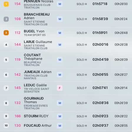
PENNUEN
Nicolas
154
01h57'18
00h26'00
SOLO H
M
1
BOUGUENAIS CLUB
TRIATHLON
BRANCHEREAU
Adrien
108
01h58'39
00h26'24
SOLO H
M
2
SAINT ETIENNE
TRIATHLON CLUB
BUGEL
Yvon
112
01h59'01
00h26'48
3
SOLO H
M
TEAM SPORT 85
LARUE
Guillaume
144
02h00'16
00h26'28
SOLO H
M
4
SAINT ETIENNE
TRIATHLON CLUB
COUTANT
Théophane
119
02h04'59
00h26'29
SOLO H
M
5
BEAUPRÉAU
TRIATHLON
JUMEAUX
Adrien
142
02h06'55
00h28'27
SOLO H
M
6
TRIATHLON CLUB
NANTAIS
LEDUC
Gaëlle
145
02h07'41
00h29'14
SOLO F
F
7
TRI VELOCE SAINT
SEBASTIEN
GOURMAUD
Thomas
132
02h08'36
00h26'39
SOLO H
M
8
ERDRE&GESVRES
TRIATHLON
166
STOURM
RUDY
02h09'23
00h28'22
9
SOLO H
M
130
FOUCAUD
Arthur
02h09'37
00h28'05
10
SOLO H
M