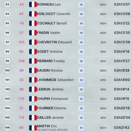
44
BONNEAU
Leo
03h13'07
93
M0H
M
94
KERLOGOT
Corentin
03h13'08
94
M0H
M
78
COCRAULT
Benoît
03h13'22
95
M0H
M
37
FRADIN
Vadim
03h13'35
96
M0H
M
105
CHEVROTIN
Edouard
03h13'39
97
SEH
M
80
GODET
Antoine
03h14'16
98
M1H
M
108
PIERRARD
Freddy
03h15'37
99
M1H
M
69
BAUDIN
Nicolas
03h16'28
100
M0H
M
25
LHOMMEDE
Sébastien
03h18'00
101
M1H
M
98
LEBRUN
Jérôme
03h18'14
102
M1H
M
115
CHUPIN
Emmanuel
03h19'15
103
M2H
M
51
FOURRIER
Etienne
03h20'16
104
M0H
M
119
DAILLER
Jerome
03h20'54
105
M1H
M
MARTIN
Eric
64
03h21'42
106
M2H
M
AS MARTIGNÉ-BRIAND