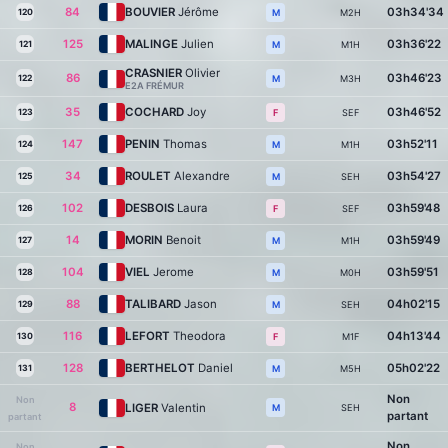
84
BOUVIER
Jérôme
03h34'34
120
M2H
M
125
MALINGE
Julien
03h36'22
121
M1H
M
CRASNIER
Olivier
86
03h46'23
122
M3H
M
E2A FRÉMUR
35
COCHARD
Joy
03h46'52
123
SEF
F
147
PENIN
Thomas
03h52'11
124
M1H
M
34
ROULET
Alexandre
03h54'27
125
SEH
M
102
DESBOIS
Laura
03h59'48
126
SEF
F
14
MORIN
Benoit
03h59'49
127
M1H
M
104
VIEL
Jerome
03h59'51
128
M0H
M
88
TALIBARD
Jason
04h02'15
129
SEH
M
116
LEFORT
Theodora
04h13'44
130
M1F
F
128
BERTHELOT
Daniel
05h02'22
131
M5H
M
Non
Non
8
LIGER
Valentin
SEH
M
partant
partant
Non
Non