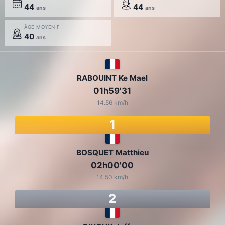
44
44
ans
ans
ÂGE MOYEN F
40
ans
RABOUINT Ke Mael
01h59'31
14.56 km/h
1
BOSQUET Matthieu
02h00'00
14.50 km/h
2