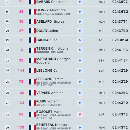
71
GABARD
Christophe
02h36'22
17
M4H
M
HEINRY
Alexandre
26
02h36'32
18
M0H
M
SCO ANGERS TRIATHLON
56
ABÉLARD
Nicolas
02h37'14
19
M2H
M
87
DOLAY
Julien
02h37'40
20
M1H
M
3
GANDAR
Eric
02h38'34
21
M1H
M
TERRIEN
Christophe
15
02h41'06
22
M3H
M
RUNNING LORÉTAIN
MARCHAND
Georges-
39
02h41'34
SEH
M
23
Edouard
144
LEBLONG
Cyril
02h42'29
24
SEH
M
LEBLONG
Dimitri
72
02h42'29
M1H
M
25
BRISSAC LOIRE AUBANCE
ATHLÉTISME
148
VERNIER
Antoine
02h42'46
26
M2H
M
RUBIN
Yohann
134
02h43'10
27
M2H
M
AS VALEO ANGERS
BOSQUET
Marie
89
02h43'12
M1F
F
28
BRISSAC LOIRE AUBANCE
ATHLÉTISME
BENETEAU
Nicolas
139
02h43'12
M0H
M
29
BRISSAC LOIRE AUBANCE