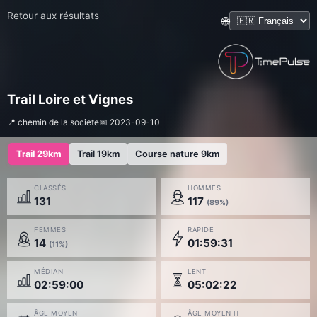
Retour aux résultats
🌐
Trail Loire et Vignes
📍 chemin de la societe
📅 2023-09-10
Trail 29km
Trail 19km
Course nature 9km
CLASSÉS
HOMMES
131
117
(89%)
FEMMES
RAPIDE
14
01:59:31
(11%)
MÉDIAN
LENT
02:59:00
05:02:22
ÂGE MOYEN
ÂGE MOYEN H