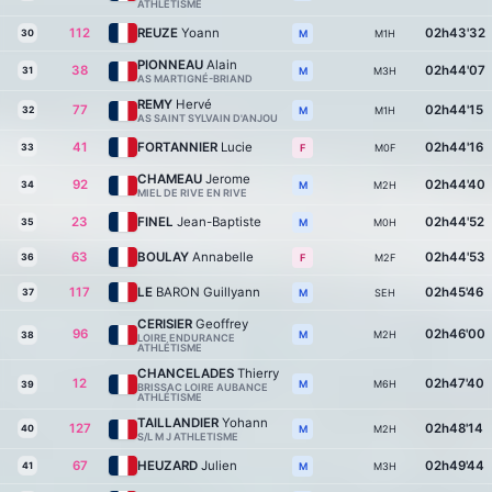
ATHLÉTISME
112
REUZE
Yoann
02h43'32
30
M1H
M
PIONNEAU
Alain
38
02h44'07
31
M3H
M
AS MARTIGNÉ-BRIAND
REMY
Hervé
77
02h44'15
32
M1H
M
AS SAINT SYLVAIN D'ANJOU
41
FORTANNIER
Lucie
02h44'16
33
M0F
F
CHAMEAU
Jerome
92
02h44'40
34
M2H
M
MIEL DE RIVE EN RIVE
23
FINEL
Jean-Baptiste
02h44'52
35
M0H
M
63
BOULAY
Annabelle
02h44'53
36
M2F
F
117
LE
BARON Guillyann
02h45'46
37
SEH
M
CERISIER
Geoffrey
96
02h46'00
M2H
M
38
LOIRE ENDURANCE
ATHLÉTISME
CHANCELADES
Thierry
12
02h47'40
M6H
M
39
BRISSAC LOIRE AUBANCE
ATHLÉTISME
TAILLANDIER
Yohann
127
02h48'14
40
M2H
M
S/L M J ATHLETISME
67
HEUZARD
Julien
02h49'44
41
M3H
M