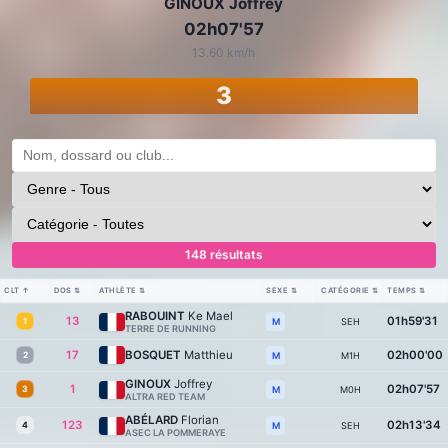
GINOUX Joffrey
02h07'57
13.60 km/h
3
148 résultats
CLT
↑
DOS
⇅
ATHLÈTE
⇅
SEXE
⇅
CATÉGORIE
⇅
TEMPS
⇅
RABOUINT
Ke Mael
13
01h59'31
1
SEH
M
TERRE DE RUNNING
17
BOSQUET
Matthieu
02h00'00
2
M1H
M
GINOUX
Joffrey
1
02h07'57
3
M0H
M
ALTRA RED TEAM
ABÉLARD
Florian
123
02h13'34
4
SEH
M
ASEC LA POMMERAYE