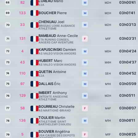
LOREAU
Mario
82
03h00'41
68
M2H
M
E2A
133
BOUCHER
Pierre
03h01'41
69
M2H
M
CHENUAU
Joel
33
03h03'13
M2H
M
70
BRISSAC LOIRE AUBANCE
ATHLÉTISME
RAMBAUD
Anne-Cecile
131
03h03'31
M1F
F
71
ETA RUNING CONSEIL
ANGERS CAP AVENTURE
KAPUSCINSKI
Damien
4
03h04'24
72
M0H
M
AS VALEO VISION ANGERS
HUBERT
Marc
43
03h04'37
73
M4H
M
AS VALEO VISION ANGERS
QUETIN
Antoine
110
03h04'52
74
SEH
M
E2A
97
DALLAIS
Éric
03h05'09
75
M1H
M
IMBERT
Anthony
129
03h05'11
M2H
M
76
ENTENTE ANGEVINE
ATHLÉTISME
BOURREAU
Christelle
58
03h06'07
77
M4F
F
AS MARTIGNÉ-BRIAND
TOULIER
Martin
136
03h06'11
M1H
M
78
ATHLETISME SAINT
BARTHELEMY D’ANJOU
BOUVIER
Angélina
5
03h06'25
M1F
F
79
USA CAISSE DES DEPOTS