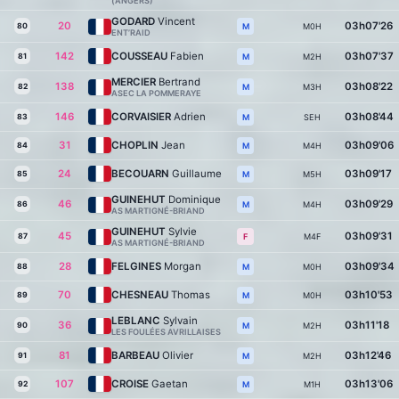
(ANGERS)
GODARD
Vincent
20
03h07'26
80
M0H
M
ENT’RAID
142
COUSSEAU
Fabien
03h07'37
81
M2H
M
MERCIER
Bertrand
138
03h08'22
82
M3H
M
ASEC LA POMMERAYE
146
CORVAISIER
Adrien
03h08'44
83
SEH
M
31
CHOPLIN
Jean
03h09'06
84
M4H
M
24
BECOUARN
Guillaume
03h09'17
85
M5H
M
GUINEHUT
Dominique
46
03h09'29
86
M4H
M
AS MARTIGNÉ-BRIAND
GUINEHUT
Sylvie
45
03h09'31
87
M4F
F
AS MARTIGNÉ-BRIAND
28
FELGINES
Morgan
03h09'34
88
M0H
M
70
CHESNEAU
Thomas
03h10'53
89
M0H
M
LEBLANC
Sylvain
36
03h11'18
90
M2H
M
LES FOULÉES AVRILLAISES
81
BARBEAU
Olivier
03h12'46
91
M2H
M
107
CROISE
Gaetan
03h13'06
92
M1H
M