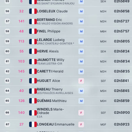
6
02h56'49
55
SEH
M
AS SAINT SYLVAIN D'ANJOU
32
LOISELEUX
Claude
02h56'58
56
M2H
M
BERTRAND
Eric
141
02h57'27
57
M2H
M
AS VALEO VISION ANGERS
48
FINEL
Philippe
02h57'57
58
M6H
M
LELARGE
Ludwig
113
02h58'05
59
M0H
M
UPAC CHATEAU-GONTIER *
55
HERVE
Alexis
02h58'24
60
SEH
M
JAUMOTTE
Willy
103
02h58'34
61
M2H
M
TEAM LUSTRA-CIR
145
CARETTI
Herald
02h58'35
62
M2H
M
7
HUGUET
Alice
02h58'41
63
SEF
F
RABEAU
Thierry
40
02h58'45
64
M5H
M
LES FOULÉES AVRILLAISES
126
GUÉMAS
Matthieu
02h58'59
65
M0H
M
WINDELS
Marie-
140
02h59'00
Eldrade
66
SEF
F
E2A
27
LONGEAU
Emmanuelle
02h59'23
67
M0F
F