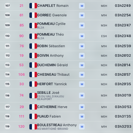
21
CHAPELET
Romain
03h22'49
107
M0H
M
61
GORREC
Gwenole
03h22'54
108
M1H
M
POMMEAU
Cyrille
85
03h23'47
109
M3H
M
BL2A
POMMEAU
Théo
90
03h23'48
110
ESH
M
BL2A
76
ROBIN
Sébastien
03h25'39
111
M1H
M
19
BOIVIN
Anthony
03h26'02
112
M0H
M
53
DUCHEMIN
Gérald
03h28'14
113
M2H
M
106
CHESNEAU
Thibaut
03h28'57
114
M0H
M
30
HERFORT
Yannick
03h29'35
115
M2H
M
SEBILLE
José
74
03h30'19
M3H
M
116
ES DU VAL D'ANJOU
BEAUFORT
29
CATHERINE
Herve
03h30'53
117
M1H
M
111
PUAUD
Fabien
03h31'35
118
M0H
M
BOULESTREAU
Anthony
120
03h32'03
119
M1H
M
AS MARTIGNÉ-BRIAND