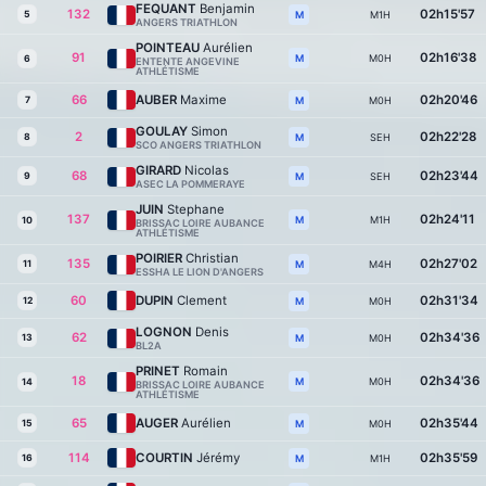
FEQUANT
Benjamin
132
02h15'57
5
M1H
M
ANGERS TRIATHLON
POINTEAU
Aurélien
91
02h16'38
M0H
M
6
ENTENTE ANGEVINE
ATHLÉTISME
66
AUBER
Maxime
02h20'46
7
M0H
M
GOULAY
Simon
2
02h22'28
8
SEH
M
SCO ANGERS TRIATHLON
GIRARD
Nicolas
68
02h23'44
9
SEH
M
ASEC LA POMMERAYE
JUIN
Stephane
137
02h24'11
M1H
M
10
BRISSAC LOIRE AUBANCE
ATHLÉTISME
POIRIER
Christian
135
02h27'02
11
M4H
M
ESSHA LE LION D'ANGERS
60
DUPIN
Clement
02h31'34
12
M0H
M
LOGNON
Denis
62
02h34'36
13
M0H
M
BL2A
PRINET
Romain
18
02h34'36
M0H
M
14
BRISSAC LOIRE AUBANCE
ATHLÉTISME
65
AUGER
Aurélien
02h35'44
15
M0H
M
114
COURTIN
Jérémy
02h35'59
16
M1H
M