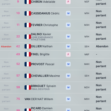
9
CHIRON
Adelaide
M2F
F
partant
partant
Non
Non
10
CASSIDANIUS
Cédric
M1H
M
partant
partant
Non
Non
11
FEVRIER
Christophe
M3H
M
partant
partant
DALINO
Xavier
Non
Non
22
M1H
M
LOIRE ENDURANCE
partant
partant
ATHLÉTISME
42
GILLIER
Nathan
Abandon
Abandon
SEH
M
49
FINEL
Brigitte
-
M6F
F
Non
Non
52
PROVOST
Pascal
M4H
M
partant
partant
Non
Non
57
CHEVALLIER
Maxime
SEH
M
partant
partant
Non
Non
BRINGUET
Sylvain
59
M2H
M
TRAIL DES FOUS
partant
partant
Non
Non
75
VAN
DER NAT Willem
M0H
M
partant
partant
PICARD
Damien
Non
Non
99
M3H
M