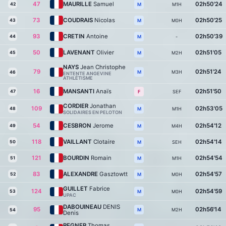
47
MAURILLE
Samuel
02h50'24
42
M1H
M
73
COUDRAIS
Nicolas
02h50'25
43
M0H
M
93
CRETIN
Antoine
02h50'39
44
-
M
50
LAVENANT
Olivier
02h51'05
45
M2H
M
NAYS
Jean Christophe
79
02h51'24
M3H
M
46
ENTENTE ANGEVINE
ATHLÉTISME
16
MANSANTI
Anaïs
02h51'50
47
SEF
F
CORDIER
Jonathan
109
02h53'05
48
M1H
M
SOLIDAIRES EN PELOTON
54
CESBRON
Jerome
02h54'12
49
M4H
M
118
VAILLANT
Clotaire
02h54'14
50
SEH
M
121
BOURDIN
Romain
02h54'54
51
M1H
M
83
ALEXANDRE
Gasztowtt
02h54'57
52
M0H
M
GUILLET
Fabrice
124
02h54'59
53
M0H
M
UPAC
DABOUINEAU
DENIS
95
02h56'14
M2H
M
54
Denis
REGNER
Thomas