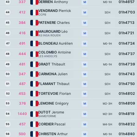
337
DERRIEN
Anthony
01h46'57
43
M0-1H
M
VENDRAND
Pierrick
412
01h47'03
44
SEH
M
CCPB
384
PATENERE
Charles
01h47'13
45
SEH
M
MAUROUARD
Léo
416
01h47'21
46
SEH
M
AS INSA ROUEN
491
BLONDEAU
Aurélien
01h47'24
47
M0-1H
M
COLOMBO
Antoine
444
01h47'37
48
SEH
M
LES ANDELYS
481
GRADT
Thibault
01h47'39
49
M0-1H
M
347
CARMONA
Julien
01h47'43
50
SEH
M
487
FLAMANT
Thibaut
01h47'50
51
SEH
M
453
TORTEVOIE
Florian
01h48'02
52
SEH
M
376
LEMOINE
Grégory
01h48'09
53
M2-3H
M
DUTOT
Jerome
1440
01h48'19
54
M2-3H
M
SAMEFORME
457
CORDIER
Pascal
01h48'32
55
M4-5H
M
500
CHRISTEN
Arthur
01h48'40
56
M0-1H
M