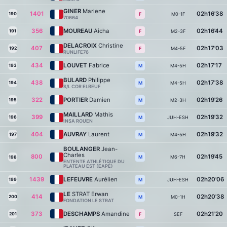
GINER
Marlene
1401
02h16'38
190
M0-1F
F
70664
356
MOUREAU
Aicha
02h16'44
191
M2-3F
F
DELACROIX
Christine
407
02h17'03
192
M4-5F
F
RUNLIFE76
434
LOUVET
Fabrice
02h17'17
193
M4-5H
M
BULARD
Philippe
438
02h17'38
194
M4-5H
M
S/L COR ELBEUF
322
PORTIER
Damien
02h19'26
195
M2-3H
M
MAILLARD
Mathis
399
02h19'32
196
JUH-ESH
M
INSA ROUEN
404
AUVRAY
Laurent
02h19'32
197
M4-5H
M
BOULANGER
Jean-
Charles
800
02h19'45
M6-7H
M
198
ENTENTE ATHLÉTIQUE DU
PLATEAU EST (EAPE)
1439
LEFEUVRE
Aurélien
02h20'06
199
JUH-ESH
M
LE
STRAT Erwan
414
02h20'38
200
M0-1H
M
FONDATION LE STRAT
373
DESCHAMPS
Amandine
02h21'20
201
SEF
F