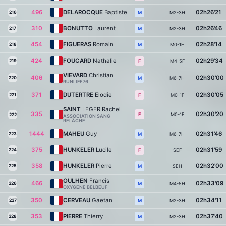
496
DELAROCQUE
Baptiste
02h26'21
216
M2-3H
M
310
BONUTTO
Laurent
02h26'46
217
M2-3H
M
454
FIGUERAS
Romain
02h28'14
218
M0-1H
M
424
FOUCARD
Nathalie
02h29'34
219
M4-5F
F
VIEVARD
Christian
406
02h30'00
220
M6-7H
M
RUNLIFE76
371
DUTERTRE
Elodie
02h30'05
221
M0-1F
F
SAINT
LEGER Rachel
335
02h30'20
M0-1F
F
222
ASSOCIATION SANG
RELÂCHE
1444
MAHEU
Guy
02h31'46
223
M6-7H
M
375
HUNKELER
Lucile
02h31'59
224
SEF
F
358
HUNKELER
Pierre
02h32'00
225
SEH
M
OULHEN
Francis
466
02h33'09
226
M4-5H
M
OXYGENE BELBEUF
350
CERVEAU
Gaetan
02h34'11
227
M2-3H
M
353
PIERRE
Thierry
02h37'40
228
M2-3H
M