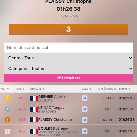
PLAISSY Christophe
01h26'38
15.24 km/h
3
251 résultats
CLT
↑
DOS
⇅
ATHLÈTE
⇅
SEXE
⇅
CATÉGORIE
⇅
TEMPS
⇅
GRENIER
Adelin
493
01h22'35
1
JUH-ESH
M
LA MEUTE
LE
GAC Tanguy
489
01h23'11
2
SEH
M
INSA ROUEN
495
PLAISSY
Christophe
01h26'38
3
M0-1H
M
BOULETS
Jérémy
477
01h27'36
SEH
M
4
MONTIGNY - LA VAUPALIERE
RUNNING CLUB