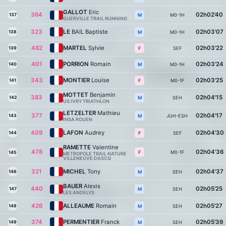
GALLOT
Eric
364
02h02'40
137
M0-1H
M
GUERVILLE TRAIL RUNNING
323
LE
BAIL Baptiste
02h03'07
138
M0-1H
M
482
MARTEL
Sylvie
02h03'22
139
SEF
F
401
PORRION
Romain
02h03'24
140
M0-1H
M
343
MONTIER
Louise
02h03'25
141
M0-1F
F
MOTTET
Benjamin
383
02h04'15
142
SEH
M
US IVRY TRIATHLON
LETZELTER
Mathieu
377
02h04'17
143
JUH-ESH
M
INSA ROUEN
409
LAFON
Audrey
02h04'30
144
SEF
F
RAMETTE
Valentine
478
02h04'36
M0-1F
F
145
METROPOLE TRAIL NATURE
VILLENEUVE DASCQ
321
MICHEL
Tony
02h04'37
146
SEH
M
BAUER
Alexis
440
02h05'25
147
SEH
M
LES ANDELYS
426
ALLEAUME
Romain
02h05'27
148
SEH
M
374
PERMENTIER
Franck
02h05'39
149
SEH
M