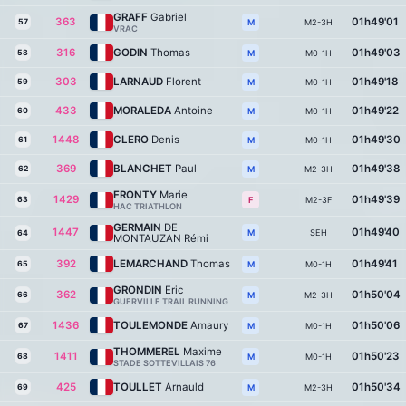
GRAFF
Gabriel
363
01h49'01
57
M2-3H
M
VRAC
316
GODIN
Thomas
01h49'03
58
M0-1H
M
303
LARNAUD
Florent
01h49'18
59
M0-1H
M
433
MORALEDA
Antoine
01h49'22
60
M0-1H
M
1448
CLERO
Denis
01h49'30
61
M0-1H
M
369
BLANCHET
Paul
01h49'38
62
M2-3H
M
FRONTY
Marie
1429
01h49'39
63
M2-3F
F
HAC TRIATHLON
GERMAIN
DE
1447
01h49'40
SEH
M
64
MONTAUZAN Rémi
392
LEMARCHAND
Thomas
01h49'41
65
M0-1H
M
GRONDIN
Eric
362
01h50'04
66
M2-3H
M
GUERVILLE TRAIL RUNNING
1436
TOULEMONDE
Amaury
01h50'06
67
M0-1H
M
THOMMEREL
Maxime
1411
01h50'23
68
M0-1H
M
STADE SOTTEVILLAIS 76
425
TOULLET
Arnauld
01h50'34
69
M2-3H
M