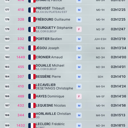
474
CHARITE
Patrice
02h12'07
176
M4-5H
M
PREVOST
Thibault
418
02h12'25
177
M0-1H
M
S/L EA DU PLATEAU EST
328
FRÉBOURG
Guillaume
02h12'25
178
M0-1H
M
TEURQUETY
Stéphanie
439
02h12'47
179
M2-3F
F
S/L COR ELBEUF
332
PORTIER
Bastien
02h13'19
180
JUH-ESH
M
476
JÉGOU
Joseph
02h13'34
181
M4-5H
M
1449
CRONIER
Arnaud
02h14'00
182
M2-3H
M
DOUALLE
Michael
455
02h14'01
183
M2-3H
M
S/L COR ELBEUF
307
BESSIÈRE
Pierre
02h14'10
184
SEH
M
LECAVELIER
410
02h14'24
M4-5H
M
185
DESETANGS Christophe
469
HAYES
Dominique
02h14'36
186
M4-5F
F
432
LEQUESNE
Nicolas
02h14'56
187
M0-1H
M
HORLAVILLE
Christian
344
02h15'13
188
M4-5H
M
OD
LECLERC
Frédéric
1432
02h16'15
189
M2-3H
M
ACRFC