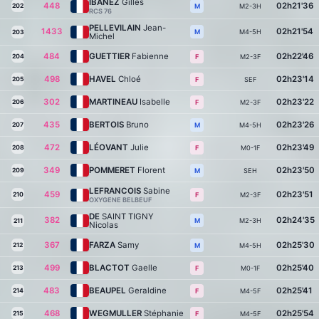
IBANEZ
Gilles
448
02h21'36
202
M2-3H
M
RCS 76
PELLEVILAIN
Jean-
1433
02h21'54
M4-5H
M
203
Michel
484
GUETTIER
Fabienne
02h22'46
204
M2-3F
F
498
HAVEL
Chloé
02h23'14
205
SEF
F
302
MARTINEAU
Isabelle
02h23'22
206
M2-3F
F
435
BERTOIS
Bruno
02h23'26
207
M4-5H
M
472
LÉOVANT
Julie
02h23'49
208
M0-1F
F
349
POMMERET
Florent
02h23'50
209
SEH
M
LEFRANCOIS
Sabine
459
02h23'51
210
M2-3F
F
OXYGENE BELBEUF
DE
SAINT TIGNY
382
02h24'35
M2-3H
M
211
Nicolas
367
FARZA
Samy
02h25'30
212
M4-5H
M
499
BLACTOT
Gaelle
02h25'40
213
M0-1F
F
483
BEAUPEL
Geraldine
02h25'41
214
M4-5F
F
468
WEGMULLER
Stéphanie
02h25'54
215
M4-5F
F