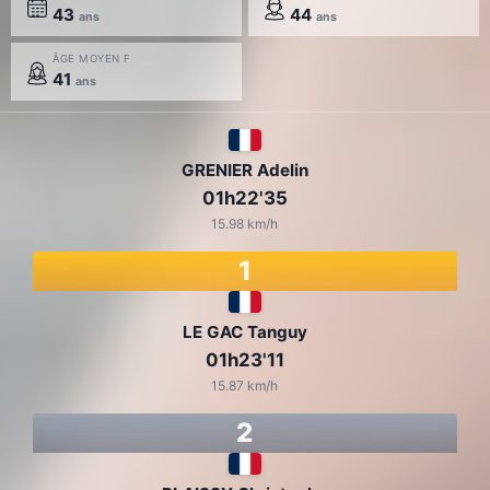
43
44
ans
ans
ÂGE MOYEN F
41
ans
GRENIER Adelin
01h22'35
15.98 km/h
1
LE GAC Tanguy
01h23'11
15.87 km/h
2