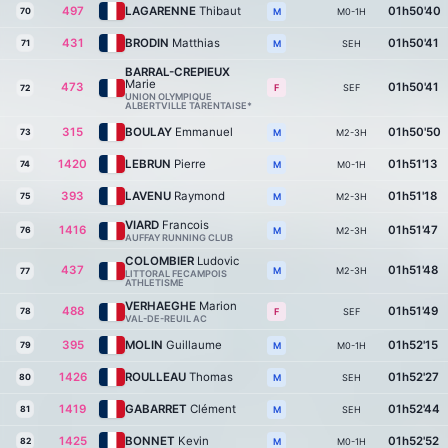
497
LAGARENNE
Thibaut
01h50'40
70
M0-1H
M
431
BRODIN
Matthias
01h50'41
71
SEH
M
BARRAL-CREPIEUX
Marie
473
01h50'41
SEF
F
72
UNION OLYMPIQUE
ALBERTVILLE TARENTAISE*
315
BOULAY
Emmanuel
01h50'50
73
M2-3H
M
1420
LEBRUN
Pierre
01h51'13
74
M0-1H
M
393
LAVENU
Raymond
01h51'18
75
M2-3H
M
VIARD
Francois
1416
01h51'47
76
M2-3H
M
AUFFAY RUNNING CLUB
COLOMBIER
Ludovic
437
01h51'48
M2-3H
M
77
LITTORAL FECAMPOIS
ATHLETISME
VERHAEGHE
Marion
488
01h51'49
78
SEF
F
VAL-DE-REUIL AC
395
MOLIN
Guillaume
01h52'15
79
M0-1H
M
1426
ROULLEAU
Thomas
01h52'27
80
SEH
M
1419
GABARRET
Clément
01h52'44
81
SEH
M
1425
BONNET
Kevin
01h52'52
82
M0-1H
M