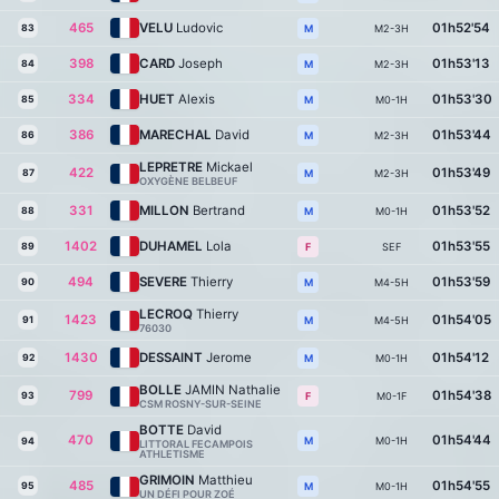
465
VELU
Ludovic
01h52'54
83
M2-3H
M
398
CARD
Joseph
01h53'13
84
M2-3H
M
334
HUET
Alexis
01h53'30
85
M0-1H
M
386
MARECHAL
David
01h53'44
86
M2-3H
M
LEPRETRE
Mickael
422
01h53'49
87
M2-3H
M
OXYGÈNE BELBEUF
331
MILLON
Bertrand
01h53'52
88
M0-1H
M
1402
DUHAMEL
Lola
01h53'55
89
SEF
F
494
SEVERE
Thierry
01h53'59
90
M4-5H
M
LECROQ
Thierry
1423
01h54'05
91
M4-5H
M
76030
1430
DESSAINT
Jerome
01h54'12
92
M0-1H
M
BOLLE
JAMIN Nathalie
799
01h54'38
93
M0-1F
F
CSM ROSNY-SUR-SEINE
BOTTE
David
470
01h54'44
M0-1H
M
94
LITTORAL FECAMPOIS
ATHLETISME
GRIMOIN
Matthieu
485
01h54'55
95
M0-1H
M
UN DÉFI POUR ZOÉ