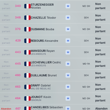
Non
Non
STURZENEGGER
340
M2-3H
M
Nicolas
partant
partant
Non
Non
348
CHAZELLE
Téodor
SEH
M
partant
partant
Non
Non
370
OUSMANE
Bouba
M2-3H
M
partant
partant
Non
Non
429
REBOURS
Alexandre
SEH
M
partant
partant
Non
Non
MANSOURI
Rayan
443
SEH
M
LES ANDELYS
partant
partant
Non
Non
LECHEVALLIER
Cedric
445
M0-1H
M
LES ANDELYS
partant
partant
Non
Non
460
GUILLAUME
Brunet
SEH
M
partant
partant
Non
Non
GRAFF
Gabriel
463
M2-3H
M
VAL-DE-REUIL AC
partant
partant
Non
Non
JOUNOT
Kevin
464
M2-3H
M
ISNORUN
partant
partant
CANDELIBES
Sébastien
467
Abandon
Abandon
M2-3H
M