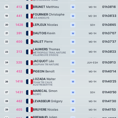
413
BRUNET
Matthieu
01h36'16
18
M0-1H
M
FOURNIER
Christophe
441
01h36'33
19
M2-3H
M
LES ANDELYS
1428
LEPLEUX
Nicolas
01h36'45
20
SEH
M
391
DAUTOIS
Kevin
01h37'07
21
M0-1H
M
400
MALET
Pierre
01h37'37
22
M0-1H
M
LAUWERS
Thomas
313
01h38'23
M0-1H
M
23
MÉTROPOLE TRAIL NATURE
VILLENEUVE D'ASCQ
JACQUOT
Léo
320
01h39'13
24
JUH-ESH
M
LOUPIAN TRI NATURE
452
PIGEON
Benoît
01h40'14
25
M0-1H
M
LOZADA
Walter
1418
01h40'25
M0-1H
M
26
TEAM TRI CAUX
AUSTREBERTHE
MARECAL
Simon
1431
01h40'50
27
SEH
M
ACRFC
462
LEVASSEUR
Grégory
01h41'30
28
M0-1H
M
405
BRUYERE
Nicolas
01h41'53
29
M0-1H
M
BREMAUD
Julien