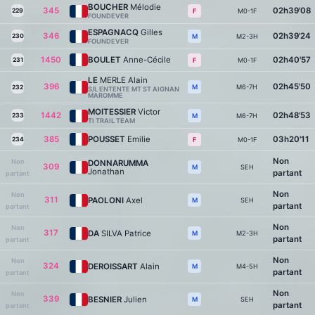
BOUCHER
Mélodie
345
02h39'08
229
M0-1F
F
FOUNDEVER
ESPAGNACQ
Gilles
346
02h39'24
230
M2-3H
M
FOUNDEVER
1450
BOULET
Anne-Cécile
02h40'57
231
M0-1F
F
LE
MERLE Alain
396
02h45'50
M6-7H
M
232
S/L ENTENTE MT ST AIGNAN
MAROMME
MOITESSIER
Victor
1442
02h48'53
233
M6-7H
M
TI TRAIL TEAM
385
POUSSET
Emilie
03h20'11
234
M0-1F
F
Non
Non
DONNARUMMA
309
SEH
M
Jonathan
partant
partant
Non
Non
311
PAOLONI
Axel
SEH
M
partant
partant
Non
Non
317
DA
SILVA Patrice
M2-3H
M
partant
partant
Non
Non
324
DEROISSART
Alain
M4-5H
M
partant
partant
Non
Non
339
BESNIER
Julien
SEH
M
partant
partant