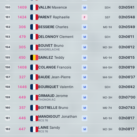
1409
VALLIN
Maxence
02h05'41
150
SEH
M
1424
PARENT
Raphaelle
02h05'48
151
SEF
F
306
BESSIERE
Charles
02h05'49
152
M0-1H
M
479
DELONNOY
Clement
02h06'11
153
SEH
M
BOUVET
Bruno
305
02h06'12
154
M2-3H
M
SANGRELACHE
450
SAINLEZ
Teddy
02h06'15
155
M0-1H
M
1408
COLANGE
Francois
02h06'19
156
M4-5H
M
327
BAUDE
Jean-Pierre
02h06'37
157
M4-5H
M
1446
BOURIQUET
Valentin
02h06'42
158
SEH
M
GRIMAUD
Jerome
449
02h07'00
159
M2-3H
M
THONON AC
357
BOITRELLE
Bruno
02h07'43
160
M6-7H
M
MANDIGOUT
Jonathan
446
02h08'17
161
M0-1H
M
RCS 76
LAINE
Sandy
447
02h08'17
162
M2-3H
M
RCS 76