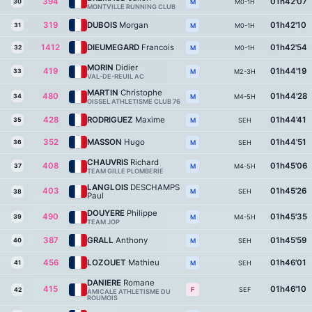
394
01h42'07
30
M0-1H
M
MONTVILLE RUNNING CLUB
319
DUBOIS
Morgan
01h42'10
31
M0-1H
M
1412
DIEUMEGARD
Francois
01h42'54
32
M0-1H
M
MORIN
Didier
419
01h44'19
33
M2-3H
M
VAL-DE-REUIL AC
MARTIN
Christophe
480
01h44'28
34
M4-5H
M
OISSEL ATHLETISME CLUB 76
428
RODRIGUEZ
Maxime
01h44'41
35
SEH
M
352
MASSON
Hugo
01h44'51
36
SEH
M
CHAUVRIS
Richard
408
01h45'06
37
M4-5H
M
TEAM GILLE PLOMBERIE
LANGLOIS
DESCHAMPS
403
01h45'26
SEH
M
38
Paul
DOUYERE
Philippe
490
01h45'35
39
M4-5H
M
TEAM JOP
387
GRALL
Anthony
01h45'59
40
SEH
M
456
LOZOUET
Mathieu
01h46'01
41
SEH
M
DANIERE
Romane
415
01h46'10
SEF
F
42
AMICALE ATHLETISME DU
ROUMOIS