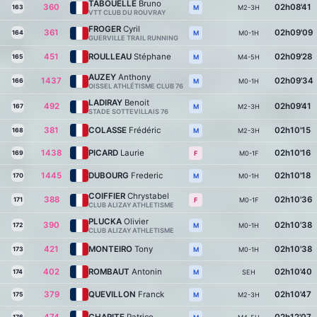
TABOUELLE
Bruno
360
02h08'41
163
M2-3H
M
VTT CLUB DU ROUVRAY
FROGER
Cyril
361
02h09'09
164
M0-1H
M
GUERVILLE TRAIL RUNNING
451
ROULLEAU
Stéphane
02h09'28
165
M4-5H
M
AUZEY
Anthony
1437
02h09'34
166
M0-1H
M
OISSEL ATHLÉTISME CLUB 76
LADIRAY
Benoit
492
02h09'41
167
M2-3H
M
STADE SOTTEVILLAIS 76
381
COLASSE
Frédéric
02h10'15
168
M2-3H
M
1438
PICARD
Laurie
02h10'16
169
M0-1F
F
1445
DUBOURG
Frederic
02h10'18
170
M0-1H
M
COIFFIER
Chrystabel
388
02h10'36
171
M0-1F
F
CLUB ALIZAY ATHLETISME
PLUCKA
Olivier
390
02h10'38
172
M0-1H
M
CLUB ALIZAY ATHLETISME
421
MONTEIRO
Tony
02h10'38
173
M0-1H
M
402
ROMBAUT
Antonin
02h10'40
174
SEH
M
379
QUEVILLON
Franck
02h10'47
175
M2-3H
M