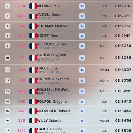
304
MENARD
Paul
01h28'16
5
SEH
M
AVENEL
Quentin
1413
01h28'51
6
SEH
M
LA MEUTE
486
DUHAMEL
Mathieu
01h29'24
7
SEH
M
1417
DOUET
Theo
01h29'40
8
SEH
M
ALLIOUX
Quentin
442
01h32'36
9
M0-1H
M
LES ANDELYS
GOULARD
Sylvain
471
01h32'36
M0-1H
M
10
LE HAVRE S'PORT
ATHLETISME
HAULE
Julien
436
01h33'37
11
M2-3H
M
OXYGENE BELBEUF
GNEMMI
Alexandre
458
01h33'56
12
M0-1H
M
OXYGENE BELBEUF
ROUSSELLE-DUVAL
1435
01h34'09
M0-1H
M
13
Matthieu
368
POUPON
Grégoire
01h34'43
14
SEH
M
461
QUEMENER
Thibault
01h34'45
15
SEH
M
338
WILLY
Dujardin
01h34'54
16
M2-3H
M
CAJOT
Gabriel
1414
01h36'06
17
SEH
M
QPX RUNNING TEAM