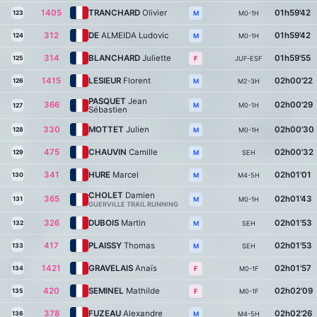
1405
TRANCHARD
Olivier
01h59'42
123
M0-1H
M
312
DE
ALMEIDA Ludovic
01h59'42
124
M0-1H
M
314
BLANCHARD
Juliette
01h59'55
125
JUF-ESF
F
1415
LESIEUR
Florent
02h00'22
126
M2-3H
M
PASQUET
Jean
366
02h00'29
M0-1H
M
127
Sébastien
330
MOTTET
Julien
02h00'30
128
M0-1H
M
475
CHAUVIN
Camille
02h00'32
129
SEH
M
341
HURE
Marcel
02h01'01
130
M4-5H
M
CHOLET
Damien
365
02h01'43
131
M0-1H
M
GUERVILLE TRAIL RUNNING
326
DUBOIS
Martin
02h01'53
132
SEH
M
417
PLAISSY
Thomas
02h01'53
133
SEH
M
1421
GRAVELAIS
Anaïs
02h01'57
134
M0-1F
F
420
SEMINEL
Mathilde
02h02'09
135
M0-1F
F
378
FUZEAU
Alexandre
02h02'26
136
M4-5H
M