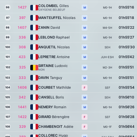
COLOMBEL
Gilles
1427
01h55'16
96
M0-1H
M
OXYGENE BELBEUF
397
MANTEUFFEL
Nicolas
01h55'18
97
M0-1H
M
1407
ZANIN
David
01h55'22
98
M4-5H
M
336
LEBLOND
Raphael
01h55'27
99
M0-1H
M
308
ANQUETIL
Nicolas
01h55'30
100
SEH
M
423
LEPRETRE
Antoine
01h55'42
101
JUH-ESH
M
SIRTAINE
Ludovic
325
01h55'51
102
M2-3H
M
NON
333
DAVIN
Tanguy
01h55'51
103
M0-1H
M
1406
COURBET
Mathilde
01h55'54
104
SEF
F
342
CANSELL
Boris
01h56'10
105
SEH
M
1441
NEMERY
Romain
01h56'26
106
M0-1H
M
1422
GIRARD
Bérengère
01h56'28
107
SEF
F
329
CHAMBENOIT
Adèle
01h56'44
108
M0-1F
F
COLLOREC
Hugo