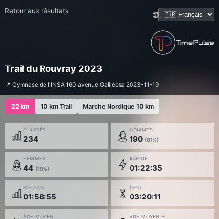
Retour aux résultats
🌐
Trail du Rouvray 2023
📍 Gymnase de l'INSA 160 avenue Galilée
📅 2023-11-19
22 km
10 km Trail
Marche Nordique 10 km
CLASSÉS
HOMMES
234
190
(81%)
FEMMES
RAPIDE
44
01:22:35
(19%)
MÉDIAN
LENT
01:58:55
03:20:11
ÂGE MOYEN
ÂGE MOYEN H