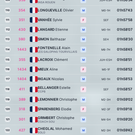
359
01h56'54
109
JUH-ESH
M
INSA ROUEN
354
LONGUEVILLE
Olivier
01h57'43
110
M0-1H
M
351
VANHÉE
Sylvie
01h57'58
111
SEF
F
430
LANGARD
Etienne
01h58'07
112
M0-1H
M
380
SIMON
Balthazar
01h58'30
113
SEH
M
FONTENELLE
Alain
1443
01h58'45
114
M6-7H
M
LES GALOPINS TOURVILLAIS
355
LACROIX
Clément
01h58'51
115
JUH-ESH
M
1434
MIEUX
Aline
01h58'52
116
M0-1F
F
1404
RIGAUX
Nicolas
01h58'53
117
M0-1H
M
BELLANGER
Estelle
411
01h58'57
118
SEF
F
CCPB
389
LEMONNIER
Christophe
01h59'02
119
M2-3H
M
318
SPARENBERG
Elodie
01h59'18
120
M2-3F
F
GRIMBERT
Christophe
301
01h59'20
121
M4-5H
M
COACH SOU
CHEGLAL
Mohamed
427
01h59'42
122
M2-3H
M
SOLO