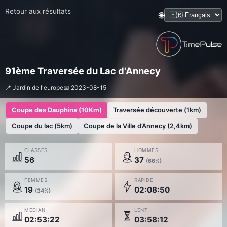
Retour aux résultats
🌐
91ème Traversée du Lac d'Annecy
📍 Jardin de l'europe
📅 2023-08-15
Coupe des Dauphins (10Km)
Traversée découverte (1km)
Coupe du lac (5km)
Coupe de la Ville d’Annecy (2,4km)
CLASSÉS
HOMMES
56
37
(66%)
FEMMES
RAPIDE
19
02:08:50
(34%)
MÉDIAN
LENT
02:53:22
03:58:12