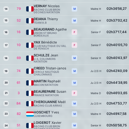
VERNAY
Nicolas
79
02h36'56,27
Maitre H
M
14
RACING CLUB BRON
DÉCINES NATATION
DEIANA
Thierry
52
02h37'02,42
15
Maitre H
M
TEAM A.B
BEAUGRAND
Agathe
16
02h37'17,44
Senior F
F
16
UNION ST BRUNO
BORDEAUX
YAX
Bénédicte
10
02h40'05,70
Senior F
F
17
CLUB NAUTIQUE DU VAL
DE FENSCH
SCHULZE
Jean
69
02h40'43,97
Senior H
M
18
U.S. COLOMIERS
NATATION
CREED
Tristan-janos
74
02h42'40,09
Ju 2/3 H
M
19
CERCLE NAUTIQUE
CHALONNAIS
MARTIN
Raphaël
61
02h44'38,95
20
Ju 2/3 H
M
MACON NATATION
BEAUREPAIRE
Susan
3
02h46'03,65
21
Maitre D
F
FRANCE NATATION
THEROUANNE
Maël
84
02h47'53,77
22
Ju 2/3 H
M
RACING CLUB ARRAS
HOSCHET
Yves
82
02h49'47,58
23
Maitre H
M
LUXEMBOURG
LOIGEROT
Xavier
51
02h50'58,75
Senior H
M
24
RACING CLUB BRON
DÉCINES NATATION