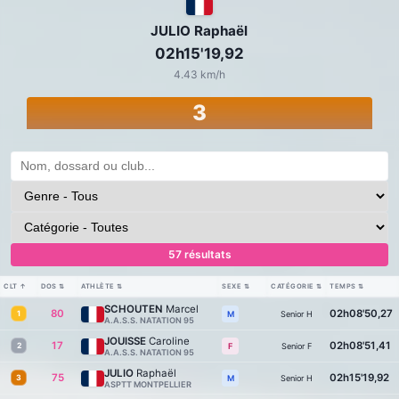
JULIO Raphaël
02h15'19,92
4.43 km/h
3
57 résultats
CLT
↑
DOS
⇅
ATHLÈTE
⇅
SEXE
⇅
CATÉGORIE
⇅
TEMPS
⇅
SCHOUTEN
Marcel
80
02h08'50,27
1
Senior H
M
A.A.S.S. NATATION 95
JOUISSE
Caroline
17
02h08'51,41
2
Senior F
F
A.A.S.S. NATATION 95
JULIO
Raphaël
75
02h15'19,92
3
Senior H
M
ASPTT MONTPELLIER