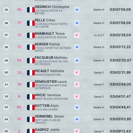
DIEDRICH
Christophe
85
02h51'06,09
Maitre H
M
25
LES NAGEURS DE LA
BIEVRE
PELLE
Gilles
77
02h51'08,06
Maitre H
M
26
CLUB NAUTIQUE PORTE
DE L'ISERE
RAIMBAULT
Tessa
13
02h52'28,04
27
Ju 2/3 F
F
C.N DU PAYS DE REDON
BERGER
Patrick
72
02h53'13,22
Maitre H
M
28
ETOILE SPORTIVE SEYNOD
NATAT.
FACQUEUR
Mathieu
54
02h53'30,07
Senior H
M
29
CLUB NAUTIQUE DU VAL
DE FENSCH
PICAULT
Nathalie
12
02h53'31,69
30
Senior F
F
FRANCE NATATION
DEMOUSTIER
Laura
19
02h53'46,00
Senior F
F
31
FRONTIGNAN NEPTUNE
OLYMPIQUE
ANCIC
Vanessa
8
02h54'01,47
32
Senior F
F
MONT BLANC NATATION
BOTTERI
Alain
60
02h54'48,41
33
Maitre H
M
C N S VALLAURIS
VERMOREL
Simon
67
02h55'03,65
Senior H
M
34
NEPTUNE CLUB DE
FRANCE
GASPOZ
Joëlle
2
02h59'13,43
35
Senior F
F