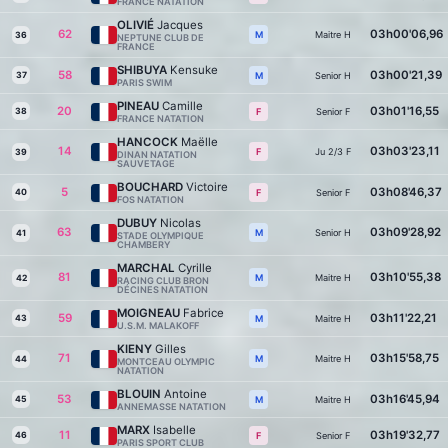
FRANCE NATATION
OLIVIÉ
Jacques
62
03h00'06,96
Maitre H
M
36
NEPTUNE CLUB DE
FRANCE
SHIBUYA
Kensuke
58
03h00'21,39
37
Senior H
M
PARIS SWIM
PINEAU
Camille
20
03h01'16,55
38
Senior F
F
FRANCE NATATION
HANCOCK
Maëlle
14
03h03'23,11
Ju 2/3 F
F
39
DINAN NATATION
SAUVETAGE
BOUCHARD
Victoire
5
03h08'46,37
40
Senior F
F
FOS NATATION
DUBUY
Nicolas
63
03h09'28,92
Senior H
M
41
STADE OLYMPIQUE
CHAMBERY
MARCHAL
Cyrille
81
03h10'55,38
Maitre H
M
42
RACING CLUB BRON
DÉCINES NATATION
MOIGNEAU
Fabrice
59
03h11'22,21
43
Maitre H
M
U.S.M. MALAKOFF
KIENY
Gilles
71
03h15'58,75
Maitre H
M
44
MONTCEAU OLYMPIC
NATATION
BLOUIN
Antoine
53
03h16'45,94
45
Maitre H
M
ANNEMASSE NATATION
MARX
Isabelle
11
03h19'32,77
46
Senior F
F
PARIS SPORT CLUB