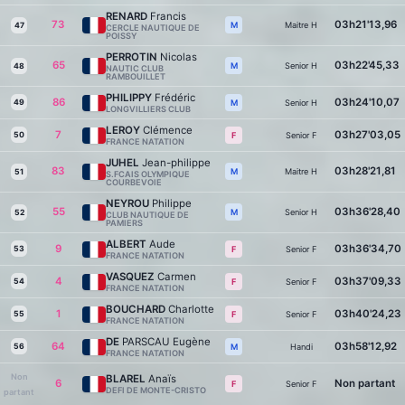
RENARD
Francis
73
03h21'13,96
Maitre H
M
47
CERCLE NAUTIQUE DE
POISSY
PERROTIN
Nicolas
65
03h22'45,33
Senior H
M
48
NAUTIC CLUB
RAMBOUILLET
PHILIPPY
Frédéric
86
03h24'10,07
49
Senior H
M
LONGVILLIERS CLUB
LEROY
Clémence
7
03h27'03,05
50
Senior F
F
FRANCE NATATION
JUHEL
Jean-philippe
83
03h28'21,81
Maitre H
M
51
S.FCAIS OLYMPIQUE
COURBEVOIE
NEYROU
Philippe
55
03h36'28,40
Senior H
M
52
CLUB NAUTIQUE DE
PAMIERS
ALBERT
Aude
9
03h36'34,70
53
Senior F
F
FRANCE NATATION
VASQUEZ
Carmen
4
03h37'09,33
54
Senior F
F
FRANCE NATATION
BOUCHARD
Charlotte
1
03h40'24,23
55
Senior F
F
FRANCE NATATION
DE
PARSCAU Eugène
64
03h58'12,92
56
Handi
M
FRANCE NATATION
Non
BLAREL
Anaïs
6
Non partant
Senior F
F
DEFI DE MONTE-CRISTO
partant