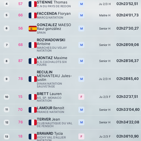
STIENNE
Thomas
57
02h23'52,51
4
Ju 2/3 H
M
C.N DU PAYS DE REDON
FACCENDA
Floryan
66
02h24'01,73
5
Maitre H
M
MARCQ NATATION
GONZALEZ
MAESO
56
02h27'30,27
Raul gonzález
6
Senior H
M
SPAIN
ROZWADOWSKI
Antoine
68
02h28'09,06
Senior H
M
7
MARCHES DU VELAY
NATATION
MONTAZ
Maxime
87
02h28'36,37
Senior H
M
8
A.S.CACHALOTS SIX
FOURS
RECULIN
MENANTEAU Jules-
78
02h28'45,40
Ju 2/3 H
M
9
justin
DINAN NATATION
SAUVETAGE
BRETT
Lauren
15
02h32'37,51
Ju 2/3 F
F
10
AS. SP. MONACO
NATATION
LAMOUR
Benoit
70
02h33'04,60
11
Senior H
M
FRANCE NATATION
TERVER
Jean
76
02h34'22,08
Senior H
M
12
CLUB NAUTIQUE DU VAL
DE FENSCH
BRAVARD
Tycia
18
02h36'10,90
Ju 2/3 F
F
13
VICHY VAL D'ALLIER
NATATION