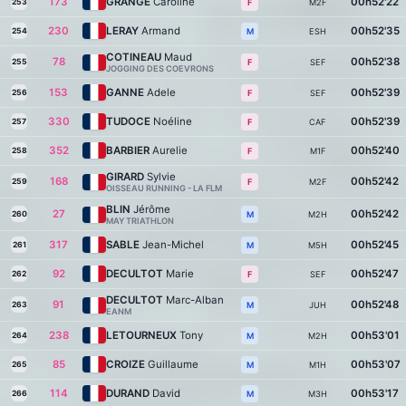
173
GRANGÉ
Caroline
00h52'22
253
M2F
F
230
LERAY
Armand
00h52'35
254
ESH
M
COTINEAU
Maud
78
00h52'38
255
SEF
F
JOGGING DES COEVRONS
153
GANNE
Adele
00h52'39
256
SEF
F
330
TUDOCE
Noéline
00h52'39
257
CAF
F
352
BARBIER
Aurelie
00h52'40
258
M1F
F
GIRARD
Sylvie
168
00h52'42
259
M2F
F
OISSEAU RUNNING - LA FLM
BLIN
Jérôme
27
00h52'42
260
M2H
M
MAY TRIATHLON
317
SABLE
Jean-Michel
00h52'45
261
M5H
M
92
DECULTOT
Marie
00h52'47
262
SEF
F
DECULTOT
Marc-Alban
91
00h52'48
263
JUH
M
EANM
238
LETOURNEUX
Tony
00h53'01
264
M2H
M
85
CROIZE
Guillaume
00h53'07
265
M1H
M
114
DURAND
David
00h53'17
266
M3H
M