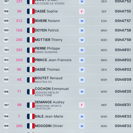
221
00h47'52
187
SEH
M
AG COSSÉ-LE-VIVIEN
89
DASSÉ
Sophie
00h47'55
188
SEF
F
312
RIVIERE
Nolann
00h47'57
189
ESH
M
108
DOYEN
Patrick
00h47'58
190
M5H
M
265
MOTTIER
Thierry
00h47'59
191
M3H
M
PIERRE
Philippe
292
00h48'01
192
M2H
M
ERNÉE RUNNING
300
PRINCE
Jean-Francois
00h48'02
193
M0H
M
90
DASSÉ
Thomas
00h48'02
194
SEH
M
BOUTET
Renaud
46
00h48'09
195
M3H
M
MASTRIA 53
COCHON
Emmanuel
71
00h48'20
M3H
M
196
JOGGING MESLAY
ATHLETISME
DEMANGE
Audrey
98
00h48'31
M0F
F
197
ERNEENNE SPORTS
TRIATHLON
7
BALE
Jean-Marie
00h48'32
198
M3H
M
260
MOGODIN
Olivier
00h48'32
199
M3H
M