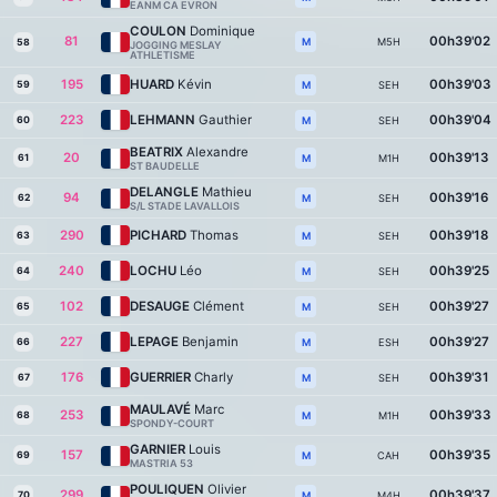
EANM CA EVRON
COULON
Dominique
81
00h39'02
M5H
M
58
JOGGING MESLAY
ATHLETISME
195
HUARD
Kévin
00h39'03
59
SEH
M
223
LEHMANN
Gauthier
00h39'04
60
SEH
M
BEATRIX
Alexandre
20
00h39'13
61
M1H
M
ST BAUDELLE
DELANGLE
Mathieu
94
00h39'16
62
SEH
M
S/L STADE LAVALLOIS
290
PICHARD
Thomas
00h39'18
63
SEH
M
240
LOCHU
Léo
00h39'25
64
SEH
M
102
DESAUGE
Clément
00h39'27
65
SEH
M
227
LEPAGE
Benjamin
00h39'27
66
ESH
M
176
GUERRIER
Charly
00h39'31
67
SEH
M
MAULAVÉ
Marc
253
00h39'33
68
M1H
M
SPONDY-COURT
GARNIER
Louis
157
00h39'35
69
CAH
M
MASTRIA 53
POULIQUEN
Olivier
299
00h39'37
70
M4H
M