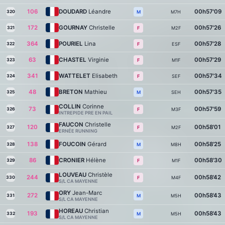
106
DOUDARD
Léandre
00h57'09
320
M7H
M
172
GOURNAY
Christelle
00h57'26
321
M2F
F
364
POURIEL
Lina
00h57'28
322
ESF
F
63
CHASTEL
Virginie
00h57'29
323
M1F
F
341
WATTELET
Elisabeth
00h57'34
324
SEF
F
48
BRETON
Mathieu
00h57'35
325
SEH
M
COLLIN
Corinne
73
00h57'59
326
M3F
F
INTREPIDE PRE EN PAIL
FAUCON
Christelle
120
00h58'01
327
M2F
F
ERNÉE RUNNING
138
FOUCOIN
Gérard
00h58'25
328
M8H
M
86
CRONIER
Hélène
00h58'30
329
M1F
F
LOUVEAU
Christèle
244
00h58'42
330
M4F
F
S/L CA MAYENNE
ORY
Jean-Marc
272
00h58'43
331
M5H
M
S/L CA MAYENNE
HOREAU
Christian
193
00h58'43
332
M5H
M
S/L CA MAYENNE