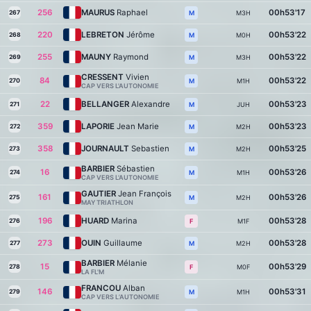
256
MAURUS
Raphael
00h53'17
267
M3H
M
220
LEBRETON
Jérôme
00h53'22
268
M0H
M
255
MAUNY
Raymond
00h53'22
269
M3H
M
CRESSENT
Vivien
84
00h53'22
270
M1H
M
CAP VERS L'AUTONOMIE
22
BELLANGER
Alexandre
00h53'23
271
JUH
M
359
LAPORIE
Jean Marie
00h53'23
272
M2H
M
358
JOURNAULT
Sebastien
00h53'25
273
M2H
M
BARBIER
Sébastien
16
00h53'26
274
M1H
M
CAP VERS L'AUTONOMIE
GAUTIER
Jean François
161
00h53'26
275
M2H
M
MAY TRIATHLON
196
HUARD
Marina
00h53'28
276
M1F
F
273
OUIN
Guillaume
00h53'28
277
M2H
M
BARBIER
Mélanie
15
00h53'29
278
M0F
F
LA FL'M
FRANCOU
Alban
146
00h53'31
279
M1H
M
CAP VERS L’AUTONOMIE