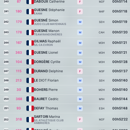
87
DABOUX
Catherine
00h51'14
240
M2F
F
GUESNE
Stéphanie
180
00h51'18
241
M4F
F
EANM
GUESNÉ
Simon
179
00h51'19
242
SEH
M
JUDO CLUB MAYENNAIS
GUESNE
Manon
178
00h51'20
243
CAH
M
TEAM RANDONIÈRES
GILMAS
Raphaël
167
00h51'21
244
M3H
M
S/L CA EVRON
363
GUESNE
Lionel
00h51'21
245
M3H
M
104
DORGÈRE
Cyrille
00h51'28
246
M3H
M
115
DURAND
Delphine
00h51'37
247
M3F
F
213
LE
DIOT Florian
00h51'40
248
SEH
M
30
BOHERS
Pierre
00h51'40
249
M2H
M
368
BAURET
Cedric
00h51'44
250
M1H
M
93
DEFAY
Thomas
00h51'48
251
ESH
M
SARTORI
Marina
318
00h52'22
M2F
F
252
S/L ATHLÉTIQUE CLUB
AMBRIERES