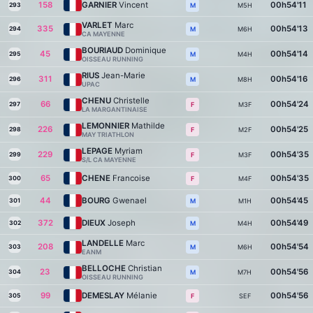
158
GARNIER
Vincent
00h54'11
293
M5H
M
VARLET
Marc
335
00h54'13
294
M6H
M
CA MAYENNE
BOURIAUD
Dominique
45
00h54'14
295
M4H
M
OISSEAU RUNNING
RIUS
Jean-Marie
311
00h54'16
296
M8H
M
UPAC
CHENU
Christelle
66
00h54'24
297
M3F
F
LA MARGANTINAISE
LEMONNIER
Mathilde
226
00h54'25
298
M2F
F
MAY TRIATHLON
LEPAGE
Myriam
229
00h54'35
299
M3F
F
S/L CA MAYENNE
65
CHENE
Francoise
00h54'35
300
M4F
F
44
BOURG
Gwenael
00h54'45
301
M1H
M
372
DIEUX
Joseph
00h54'49
302
M4H
M
LANDELLE
Marc
208
00h54'54
303
M6H
M
EANM
BELLOCHE
Christian
23
00h54'56
304
M7H
M
OISSEAU RUNNING
99
DEMESLAY
Mélanie
00h54'56
305
SEF
F