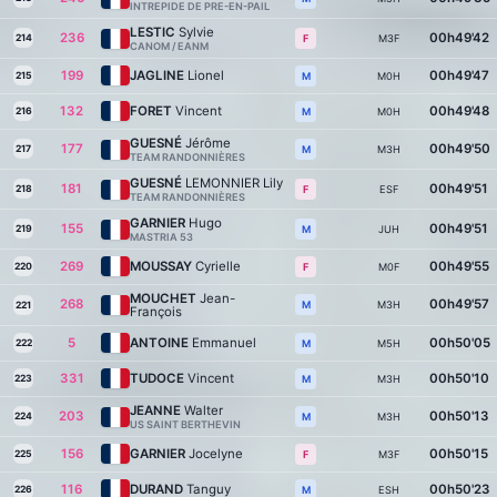
INTREPIDE DE PRE-EN-PAIL
LESTIC
Sylvie
236
00h49'42
214
M3F
F
CANOM / EANM
199
JAGLINE
Lionel
00h49'47
215
M0H
M
132
FORET
Vincent
00h49'48
216
M0H
M
GUESNÉ
Jérôme
177
00h49'50
217
M3H
M
TEAM RANDONNIÈRES
GUESNÉ
LEMONNIER Lily
181
00h49'51
218
ESF
F
TEAM RANDONNIÈRES
GARNIER
Hugo
155
00h49'51
219
JUH
M
MASTRIA 53
269
MOUSSAY
Cyrielle
00h49'55
220
M0F
F
MOUCHET
Jean-
268
00h49'57
M3H
M
221
François
5
ANTOINE
Emmanuel
00h50'05
222
M5H
M
331
TUDOCE
Vincent
00h50'10
223
M3H
M
JEANNE
Walter
203
00h50'13
224
M3H
M
US SAINT BERTHEVIN
156
GARNIER
Jocelyne
00h50'15
225
M3F
F
116
DURAND
Tanguy
00h50'23
226
ESH
M