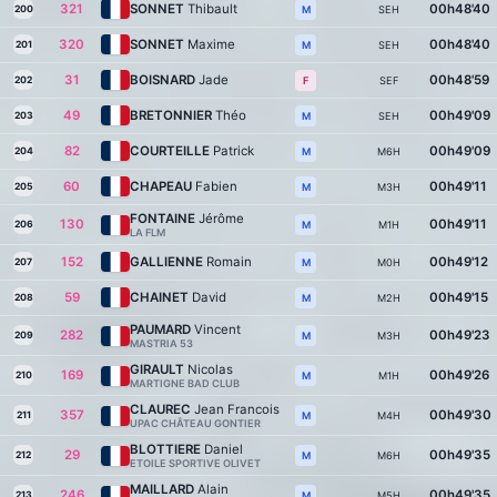
321
SONNET
Thibault
00h48'40
200
SEH
M
320
SONNET
Maxime
00h48'40
201
SEH
M
31
BOISNARD
Jade
00h48'59
202
SEF
F
49
BRETONNIER
Théo
00h49'09
203
SEH
M
82
COURTEILLE
Patrick
00h49'09
204
M6H
M
60
CHAPEAU
Fabien
00h49'11
205
M3H
M
FONTAINE
Jérôme
130
00h49'11
206
M1H
M
LA FLM
152
GALLIENNE
Romain
00h49'12
207
M0H
M
59
CHAINET
David
00h49'15
208
M2H
M
PAUMARD
Vincent
282
00h49'23
209
M3H
M
MASTRIA 53
GIRAULT
Nicolas
169
00h49'26
210
M1H
M
MARTIGNE BAD CLUB
CLAUREC
Jean Francois
357
00h49'30
211
M4H
M
UPAC CHÂTEAU GONTIER
BLOTTIERE
Daniel
29
00h49'35
212
M6H
M
ETOILE SPORTIVE OLIVET
MAILLARD
Alain
246
00h49'35
213
M5H
M