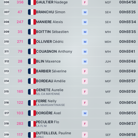
356
GAULTIER
Nadege
00h54'58
306
M2F
F
47
BRANCHU
Simon
00h55'25
307
SEH
M
247
MANIERE
Alexis
00h55'34
308
SEH
M
35
BOITTIN
Sébastien
00h55'35
309
M1H
M
271
OLLIVIER
Cédric
00h55'40
310
M0H
M
79
COUASNON
Anthony
00h55'41
311
M1H
M
28
BLIN
Maxence
00h55'48
312
JUH
M
17
BARBIER
Séverine
00h55'49
313
M2F
F
36
BORDEAU
Amélie
00h55'57
314
M0F
F
GENETE
Aurelie
165
00h55'59
315
M1F
F
S/L CA MAYENNE
FERRE
Nelly
122
00h56'04
316
M6F
F
LA MARGANTINAISE
103
DORGÈRE
Axel
00h56'05
317
SEH
M
PECULIER
Flo
283
00h56'37
318
M3F
F
LA FL’M
DUTEILLEUL
Pauline
117
00h56'58
319
SEF
F
UPAC