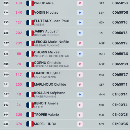
109
DREUX
Alice
00h58'53
333
SEF
F
340
VOISIN
Nicolas
00h59'08
334
SEH
M
FLUTEAUX
Jean-Paul
127
00h59'16
335
M7H
M
COSEM
JARRY
Augustin
202
00h59'18
336
CAH
M
OISSEAU RUNNING
LEROUX
Marie-Noëlle
232
00h59'19
337
M5F
F
OISSEAU RUNNING
CHORIN
Mickael
69
00h59'30
338
M3H
M
INTREPIDE DE PRE EN PAIL
CORNU
Christele
76
00h59'33
339
M3F
F
INTREPIDE DE PRE EN PAIL
FRANCOU
Sylvie
147
00h59'37
340
M5F
F
S/L CA MAYENNE
250
MARLHOUX
Clotilde
00h59'41
341
SEF
F
BOULAIN
Stéphane
40
01h00'14
342
M4H
M
ERNÉE RUNNING
BENOIT
Amélie
24
01h00'14
343
M0F
F
LA FLM
329
TROPÉE
Valérie
01h00'25
344
M3F
F
374
MOREL
LINDA
01h00'35
345
M2F
F