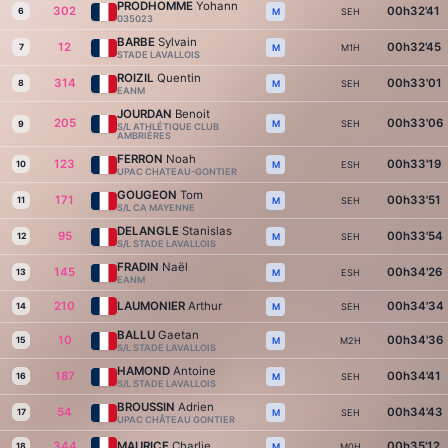
PRODHOMME
Yohann
302
00h32'41
6
SEH
M
035023
BARBE
Sylvain
12
00h32'45
7
M1H
M
STADE LAVALLOIS
ROIZIL
Quentin
314
00h33'01
8
SEH
M
EANM
JOURDAN
Benoit
205
00h33'06
SEH
M
9
S/L ATHLÉTIQUE CLUB
AMBRIÈRES
FERRON
Noah
123
00h33'19
10
ESH
M
UPAC CHATEAU-GONTIER
GOUGEON
Tom
171
00h33'51
11
SEH
M
S/L CA MAYENNE
DELANGLE
Stanislas
95
00h33'54
12
SEH
M
S/L STADE LAVALLOIS
FRADIN
Naël
145
00h34'26
13
ESH
M
EANM
210
LAUMONIER
Arthur
00h34'34
14
SEH
M
BALLU
Gaetan
10
00h34'36
15
M2H
M
S/L STADE LAVALLOIS
HAMOND
Antoine
187
00h34'41
16
SEH
M
S/L STADE LAVALLOIS
BROUSSIN
Adrien
54
00h34'43
17
SEH
M
UPAC CHÂTEAU GONTIER
344
MAURICE
Charlie
00h35'12
18
M0H
M