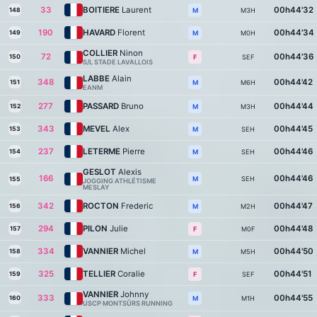
33
BOITIERE
Laurent
00h44'32
148
M3H
M
190
HAVARD
Florent
00h44'34
149
M0H
M
COLLIER
Ninon
72
00h44'36
150
SEF
F
S/L STADE LAVALLOIS
LABBE
Alain
348
00h44'42
151
M6H
M
EANM
277
PASSARD
Bruno
00h44'44
152
M3H
M
343
MEVEL
Alex
00h44'45
153
SEH
M
237
LETERME
Pierre
00h44'46
154
SEH
M
GESLOT
Alexis
166
00h44'46
SEH
M
155
JOGGING ATHLÉTISME
MESLAY
342
ROCTON
Frederic
00h44'47
156
M2H
M
294
PILON
Julie
00h44'48
157
M0F
F
334
VANNIER
Michel
00h44'50
158
M5H
M
325
TELLIER
Coralie
00h44'51
159
SEF
F
VANNIER
Johnny
333
00h44'55
160
M1H
M
USCP MONTSÛRS RUNNING