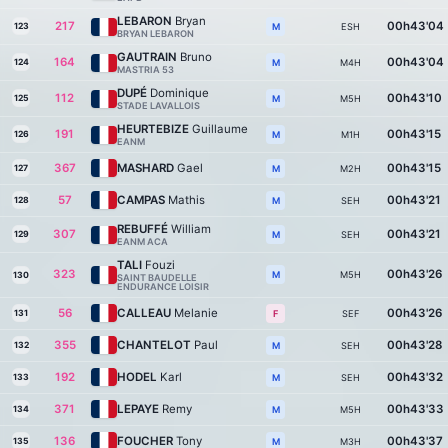
LEBARON
Bryan
217
00h43'04
123
ESH
M
BRYAN LEBARON
GAUTRAIN
Bruno
164
00h43'04
124
M4H
M
MASTRIA 53
DUPÉ
Dominique
112
00h43'10
125
M5H
M
STADE LAVALLOIS
HEURTEBIZE
Guillaume
191
00h43'15
126
M1H
M
EANM
367
MASHARD
Gael
00h43'15
127
M2H
M
57
CAMPAS
Mathis
00h43'21
128
SEH
M
REBUFFÉ
William
307
00h43'21
129
SEH
M
EANM ACA
TALI
Fouzi
323
00h43'26
M5H
M
130
SAINT BAUDELLE
ENDURANCE LOISIR
56
CALLEAU
Melanie
00h43'26
131
SEF
F
355
CHANTELOT
Paul
00h43'28
132
SEH
M
192
HODEL
Karl
00h43'32
133
SEH
M
371
LEPAYE
Remy
00h43'33
134
M5H
M
136
FOUCHER
Tony
00h43'37
135
M3H
M