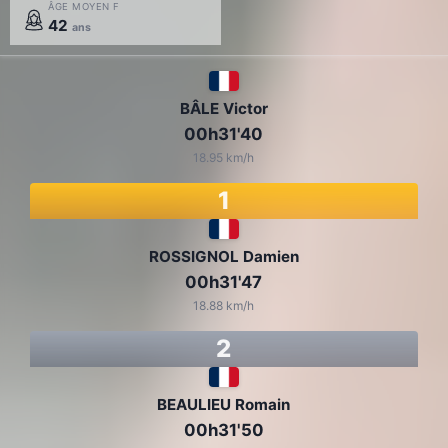
ÂGE MOYEN F
42
ans
BÂLE Victor
00h31'40
18.95 km/h
1
ROSSIGNOL Damien
00h31'47
18.88 km/h
2
BEAULIEU Romain
00h31'50