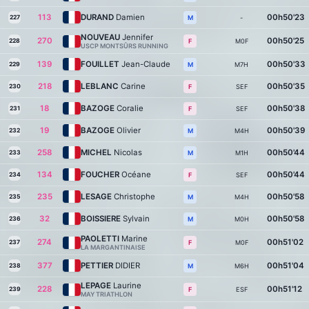
113
DURAND
Damien
00h50'23
227
-
M
NOUVEAU
Jennifer
270
00h50'25
228
M0F
F
USCP MONTSÛRS RUNNING
139
FOUILLET
Jean-Claude
00h50'33
229
M7H
M
218
LEBLANC
Carine
00h50'35
230
SEF
F
18
BAZOGE
Coralie
00h50'38
231
SEF
F
19
BAZOGE
Olivier
00h50'39
232
M4H
M
258
MICHEL
Nicolas
00h50'44
233
M1H
M
134
FOUCHER
Océane
00h50'44
234
SEF
F
235
LESAGE
Christophe
00h50'58
235
M4H
M
32
BOISSIERE
Sylvain
00h50'58
236
M0H
M
PAOLETTI
Marine
274
00h51'02
237
M0F
F
LA MARGANTINAISE
377
PETTIER
DIDIER
00h51'04
238
M6H
M
LEPAGE
Laurine
228
00h51'12
239
ESF
F
MAY TRIATHLON