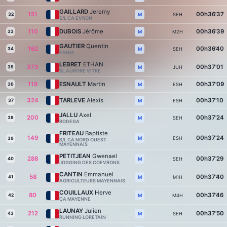
GAILLARD
Jeremy
151
00h36'37
32
SEH
M
S/L CA EVRON
110
DUBOIS
Jérôme
00h36'39
33
M2H
M
GAUTIER
Quentin
162
00h36'40
34
SEH
M
EANM
LEBRET
ETHAN
373
00h37'01
35
JUH
M
SL AURORE VITRE
119
ESNAULT
Martin
00h37'09
36
ESH
M
324
TARLEVE
Alexis
00h37'10
37
ESH
M
JALLU
Axel
200
00h37'24
38
SEH
M
BODEGA
FRITEAU
Baptiste
149
00h37'24
ESH
M
39
S/L CA NORD OUEST
MAYENNAIS
PETITJEAN
Gwenael
288
00h37'29
40
SEH
M
JOGGING DES COEVRONS
CANTIN
Emmanuel
58
00h37'40
41
M1H
M
AGRICULTEURS MAYENNAIS
COUILLAUX
Herve
80
00h37'46
42
M4H
M
ÇA MAYENNE
LAUNAY
Julien
212
00h37'50
43
SEH
M
RUNNING LORETAIN