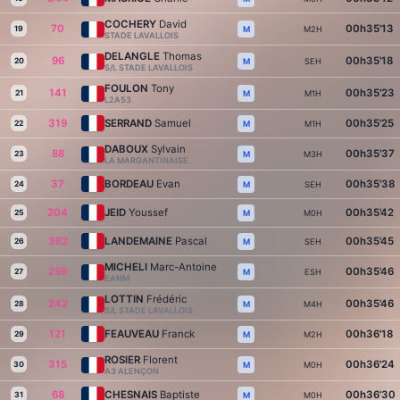
COCHERY
David
70
00h35'13
19
M2H
M
STADE LAVALLOIS
DELANGLE
Thomas
96
00h35'18
20
SEH
M
S/L STADE LAVALLOIS
FOULON
Tony
141
00h35'23
21
M1H
M
L2A53
319
SERRAND
Samuel
00h35'25
22
M1H
M
DABOUX
Sylvain
88
00h35'37
23
M3H
M
LA MARGANTINAISE
37
BORDEAU
Evan
00h35'38
24
SEH
M
204
JEID
Youssef
00h35'42
25
M0H
M
362
LANDEMAINE
Pascal
00h35'45
26
SEH
M
MICHELI
Marc-Antoine
259
00h35'46
27
ESH
M
EANM
LOTTIN
Frédéric
242
00h35'46
28
M4H
M
S/L STADE LAVALLOIS
121
FEAUVEAU
Franck
00h36'18
29
M2H
M
ROSIER
Florent
315
00h36'24
30
M0H
M
A3 ALENÇON
68
CHESNAIS
Baptiste
00h36'30
31
M0H
M