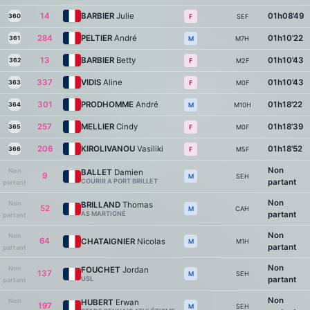
14
BARBIER
Julie
01h08'49
360
SEF
F
284
PELTIER
André
01h10'22
361
M7H
M
13
BARBIER
Betty
01h10'43
362
M2F
F
337
VIDIS
Aline
01h10'43
363
M0F
F
301
PRODHOMME
André
01h18'22
364
M10H
M
257
MELLIER
Cindy
01h18'39
365
M0F
F
206
KIROLIVANOU
Vasiliki
01h18'52
366
M5F
F
Non
Non
BALLET
Damien
9
SEH
M
COURIR A PORT BRILLET
partant
partant
Non
Non
BRILLAND
Thomas
52
CAH
M
AS MARTIGNÉ
partant
partant
Non
Non
64
CHATAIGNIER
Nicolas
M1H
M
partant
partant
Non
Non
FOUCHET
Jordan
137
SEH
M
USL
partant
partant
Non
Non
HUBERT
Erwan
197
SEH
M