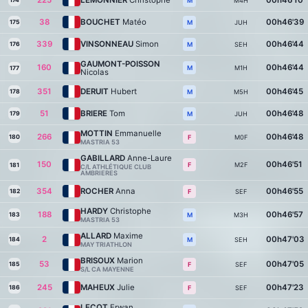
225
LEMONNIER
Christophe
00h46'10
174
M4H
M
38
BOUCHET
Matéo
00h46'39
175
JUH
M
339
VINSONNEAU
Simon
00h46'44
176
SEH
M
GAUMONT-POISSON
160
00h46'44
M1H
M
177
Nicolas
351
DERUIT
Hubert
00h46'45
178
M5H
M
51
BRIERE
Tom
00h46'48
179
JUH
M
MOTTIN
Emmanuelle
266
00h46'48
180
M0F
F
MASTRIA 53
GABILLARD
Anne-Laure
150
00h46'51
M2F
F
181
C/L ATHLÉTIQUE CLUB
AMBRIERES
354
ROCHER
Anna
00h46'55
182
SEF
F
HARDY
Christophe
188
00h46'57
183
M3H
M
MASTRIA 53
ALLARD
Maxime
2
00h47'03
184
SEH
M
MAY TRIATHLON
BRISOUX
Marion
53
00h47'05
185
SEF
F
S/L CA MAYENNE
245
MAHEUX
Julie
00h47'23
186
SEF
F
LECOT
Erwan