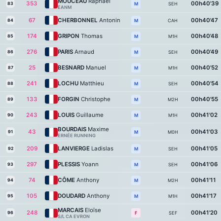
MOUCEAU
Raphael
353
00h40'39
83
SEH
M
EANM
67
CHERBONNEL
Antonin
00h40'47
84
CAH
M
174
GRIPON
Thomas
00h40'48
85
M1H
M
276
PARIS
Arnaud
00h40'49
86
SEH
M
25
BESNARD
Manuel
00h40'52
87
M1H
M
241
LOCHU
Matthieu
00h40'54
88
SEH
M
133
FORGIN
Christophe
00h40'55
89
M2H
M
243
LOUIS
Guillaume
00h41'02
90
M1H
M
BOURDAIS
Maxime
43
00h41'03
91
M0H
M
ERNÉE RUNNING
209
LANVIERGE
Ladislas
00h41'05
92
SEH
M
297
PLESSIS
Yoann
00h41'06
93
SEH
M
74
CÔME
Anthony
00h41'11
94
M2H
M
105
DOUDARD
Anthony
00h41'17
95
M1H
M
MARCAIS
Eloïse
248
00h41'20
96
SEF
F
S/L CA EVRON