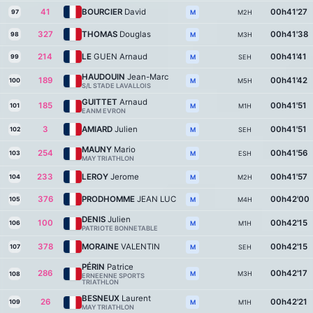
41
BOURCIER
David
00h41'27
97
M2H
M
327
THOMAS
Douglas
00h41'38
98
M3H
M
214
LE
GUEN Arnaud
00h41'41
99
SEH
M
HAUDOUIN
Jean-Marc
189
00h41'42
100
M5H
M
S/L STADE LAVALLOIS
GUITTET
Arnaud
185
00h41'51
101
M1H
M
EANM EVRON
3
AMIARD
Julien
00h41'51
102
SEH
M
MAUNY
Mario
254
00h41'56
103
ESH
M
MAY TRIATHLON
233
LEROY
Jerome
00h41'57
104
M2H
M
376
PRODHOMME
JEAN LUC
00h42'00
105
M4H
M
DENIS
Julien
100
00h42'15
106
M1H
M
PATRIOTE BONNETABLE
378
MORAINE
VALENTIN
00h42'15
107
SEH
M
PÉRIN
Patrice
286
00h42'17
M3H
M
108
ERNEENNE SPORTS
TRIATHLON
BESNEUX
Laurent
26
00h42'21
109
M1H
M
MAY TRIATHLON