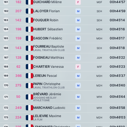
182
GUICHARD
Milène
00h44'57
161
M0F
F
207
LALOYER
Florian
00h44'59
162
SEH
M
142
FOUQUER
Robin
00h45'14
163
SEH
M
198
HUBERT
Sébastien
00h45'16
164
M2H
M
159
GASCOIN
Frédéric
00h45'17
165
M0H
M
FOURREAU
Baptiste
143
00h45'18
166
SEH
M
LAVAL TRIATHLON CLUB
128
FOISNEAU
Matthias
00h45'22
167
JUH
M
62
CHARTIER
Vanessa
00h45'23
168
M1F
F
366
LEREUN
Pascal
00h45'37
169
M3H
M
PAPIN
Christophe
275
00h45'40
170
M2H
M
LAVAL TRIATHLON CLUB
BRÉVARD
Jérémie
50
00h45'44
M1H
M
171
JOGGING MESLAY
ATHLÉTISME
249
MARCHAND
Ludovic
00h45'58
172
M1H
M
LELIEVRE
Maxime
224
00h46'03
173
M2H
M
LA FLM