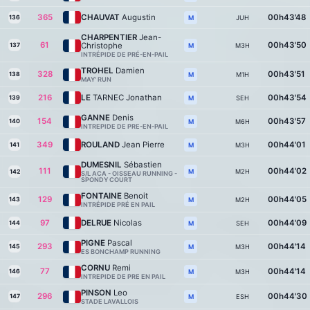
365
CHAUVAT
Augustin
00h43'48
136
JUH
M
CHARPENTIER
Jean-
61
00h43'50
Christophe
137
M3H
M
INTRÉPIDE DE PRÉ-EN-PAIL
TROHEL
Damien
328
00h43'51
138
M1H
M
MAY' RUN
216
LE
TARNEC Jonathan
00h43'54
139
SEH
M
GANNE
Denis
154
00h43'57
140
M6H
M
INTREPIDE DE PRE-EN-PAIL
349
ROULAND
Jean Pierre
00h44'01
141
M3H
M
DUMESNIL
Sébastien
111
00h44'02
M2H
M
142
S/L ACA - OISSEAU RUNNING -
SPONDY COURT
FONTAINE
Benoit
129
00h44'05
143
M2H
M
INTRÉPIDE PRÉ EN PAIL
97
DELRUE
Nicolas
00h44'09
144
SEH
M
PIGNE
Pascal
293
00h44'14
145
M3H
M
ES BONCHAMP RUNNING
CORNU
Remi
77
00h44'14
146
M3H
M
INTREPIDE DE PRE EN PAIL
PINSON
Leo
296
00h44'30
147
ESH
M
STADE LAVALLOIS