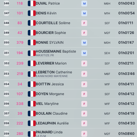
118
DUVAL
Patrice
01h00'43
346
M6H
M
101
DENIS
Kévin
01h00'54
347
M1H
M
83
COURTEILLE
Solène
01h01'11
348
SEF
F
42
BOURCIER
Sophie
01h01'26
349
M2F
F
379
RONNE
SYLVAIN
01h01'47
350
M0H
M
HOUSSEMAINE
Baptiste
194
01h02'01
351
SEH
M
MAXITIZE.FR
239
LEVERRIER
Marion
01h02'11
352
SEF
F
LEBRETON
Catherine
219
01h03'46
353
M6F
F
EANM NORD MAYENNE
34
BOITTIN
Jessica
01h04'11
354
M1F
F
107
DOYEN
Morgane
01h04'12
355
SEF
F
338
VIEL
Maryline
01h04'12
356
M1F
F
39
BOULAIN
Claudine
01h04'19
357
M5F
F
222
LEDAUPHIN
Aurélie
01h04'30
358
M1F
F
PAUMARD
Linda
280
01h08'40
359
M2F
F
LA FL'M