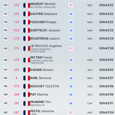
MAUDUIT
Mavelle
252
00h42'22
110
M0F
F
S/L STADE LAVALLOIS
163
GAUTIER
Stephane
00h42'22
111
M5H
M
135
FOUCHER
Philippe
00h42'22
112
M3H
M
303
QUEFFELEC
Jacques
00h42'32
113
M4H
M
370
BOUATROUS
Ludovic
00h42'34
114
M1H
M
LE
PROVOST Angéline
215
00h42'36
SEF
F
115
STADE FRANÇAIS
ATHLÉTISME
PATTIER
Franck
278
00h42'40
M4H
M
116
CHATEAU GONTIER
TRIATHLON
361
GUESNE
Romain
00h42'45
117
SEH
M
6
AVRIL
Bertrand
00h42'57
118
M5H
M
375
SOUCHET
CELESTIN
00h42'58
119
CAH
M
289
PIAT
Maxime
00h42'58
120
SEH
M
PAUMARD
Tilio
281
00h43'01
121
CAH
M
MASTRIA 53
PESTEL
Natacha
287
00h43'04
122
M3F
F
EAPB