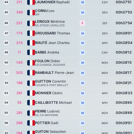
211
LAUMONIER
Raphaël
00h37'51
44
ESH
M
CORNU
Leo
369
00h37'53
45
SEH
M
IPP
LERIOUX
Bérénice
231
00h37'54
46
SEF
F
S/L STADE LAVALLOIS
175
GROUSSARD
Thomas
00h38'01
47
SEH
M
310
RIAUTÉ
Jean Charles
00h38'04
48
M1H
M
11
BARBE
Andréa
00h38'12
49
CAH
M
FOULON
Didier
140
00h38'15
50
M3H
M
US CHANGE JOGGING
305
RAMBAULT
Pierre-Jean
00h38'17
51
M0H
M
GUITTON
Corentin
186
00h38'21
52
SEH
M
COURIR À PORT BRILLET
261
MONNIER
Cédric
00h38'33
53
M1H
M
55
CAILLIBOTTE
Michael
00h38'45
54
M1H
M
PIERRE
Ludovic
291
00h38'49
55
M2H
M
S/L CA MAYENNE
298
POTTIER
Gaël
00h39'01
56
M0H
M
GUITON
Sebastien
184
00h39'01
57
M3H
M