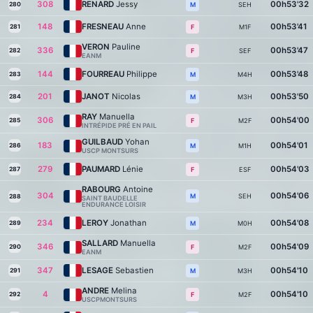
308
RENARD
Jessy
00h53'32
280
SEH
M
148
FRESNEAU
Anne
00h53'41
281
M1F
F
VERON
Pauline
336
00h53'47
282
SEF
F
EANM
144
FOURREAU
Philippe
00h53'48
283
M4H
M
201
JANOT
Nicolas
00h53'50
284
M3H
M
RAY
Manuella
306
00h54'00
285
M2F
F
INTRÉPIDE PRÉ EN PAIL
GUILBAUD
Yohan
183
00h54'01
286
M1H
M
USCP MONTSURS
279
PAUMARD
Lénie
00h54'03
287
ESF
F
RABOURG
Antoine
304
00h54'06
SEH
M
288
SAINT BAUDELLE
ENDURANCE LOISIR
234
LEROY
Jonathan
00h54'08
289
M0H
M
SALLARD
Manuella
346
00h54'09
290
M2F
F
EANM
347
LESAGE
Sebastien
00h54'10
291
M3H
M
ANDRE
Melina
4
00h54'10
292
M2F
F
USCPMONTSURS