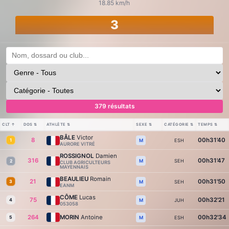
18.85 km/h
3
379 résultats
CLT
↑
DOS
⇅
ATHLÈTE
⇅
SEXE
⇅
CATÉGORIE
⇅
TEMPS
⇅
BÂLE
Victor
8
00h31'40
1
ESH
M
AURORE VITRÉ
ROSSIGNOL
Damien
316
00h31'47
SEH
M
2
CLUB AGRICULTEURS
MAYENNAIS
BEAULIEU
Romain
21
00h31'50
3
SEH
M
EANM
CÔME
Lucas
75
00h32'21
4
JUH
M
053058
264
MORIN
Antoine
00h32'34
5
ESH
M