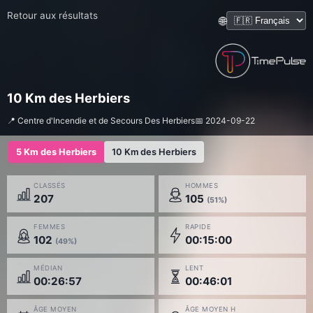
Retour aux résultats
🌐
10 Km des Herbiers
📍 Centre d'Incendie et de Secours Des Herbiers
📅 2024-09-22
5 Km des Herbiers
10 Km des Herbiers
CLASSÉS
HOMMES
207
105
(51%)
FEMMES
RAPIDE
102
00:15:00
(49%)
MÉDIAN
LENT
00:26:57
00:46:01
ÂGE MOYEN
ÂGE MOYEN H