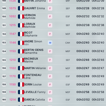
1134
RAFFIN
Johanna
00h32'09
00h32'09
148
M1F
F
1075
GAUVRIT
Emma
00h32'28
00h32'28
149
SEF
F
VERNON
1052
00h32'32
00h32'32
ESF
F
150
Mathilde
LORAUX
1215
00h32'38
00h32'38
SEF
F
151
Mathilde
RICOT
1147
00h32'40
00h32'40
M2F
F
152
Stéphanie
ANDRE
Simon
1146
00h32'40
00h32'40
153
CAH
M
ABV
BERTIN-DENIS
1153
00h32'42
00h32'42
M0F
F
154
Samantha
RACINEUX
1210
00h32'46
00h32'46
SEF
F
155
Marine
1102
MARTIN
Mélanie
00h32'47
00h32'47
156
M2F
F
FONTENEAU
1170
00h32'49
00h32'49
ESF
F
157
Léna
1150
SORIN
Louise
00h32'49
00h32'49
158
ESF
F
1103
LEVEILLE
Fanny
00h32'58
00h32'58
159
M2F
F
1214
GARCIA
Calixtia
00h33'02
00h33'02
160
ESF
F