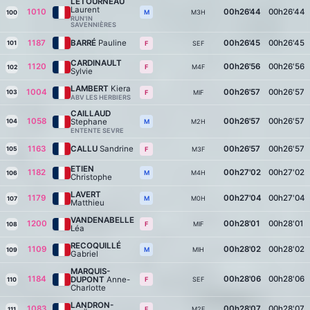
LETOURNEAU
Laurent
1010
00h26'44
00h26'44
M3H
M
100
RUN'IN
SAVENNIÈRES
1187
BARRÉ
Pauline
00h26'45
00h26'45
101
SEF
F
CARDINAULT
1120
00h26'56
00h26'56
M4F
F
102
Sylvie
LAMBERT
Kiera
1004
00h26'57
00h26'57
103
MIF
F
ABV LES HERBIERS
CAILLAUD
1058
00h26'57
00h26'57
Stephane
104
M2H
M
ENTENTE SEVRE
1163
CALLU
Sandrine
00h26'57
00h26'57
105
M3F
F
ETIEN
1182
00h27'02
00h27'02
M4H
M
106
Christophe
LAVERT
1179
00h27'04
00h27'04
M0H
M
107
Matthieu
VANDENABELLE
1200
00h28'01
00h28'01
MIF
F
108
Léa
RECOQUILLÉ
1109
00h28'02
00h28'02
MIH
M
109
Gabriel
MARQUIS-
1184
00h28'06
00h28'06
DUPONT
Anne-
SEF
F
110
Charlotte
LANDRON-
1083
00h28'07
00h28'07
M2F
F
111