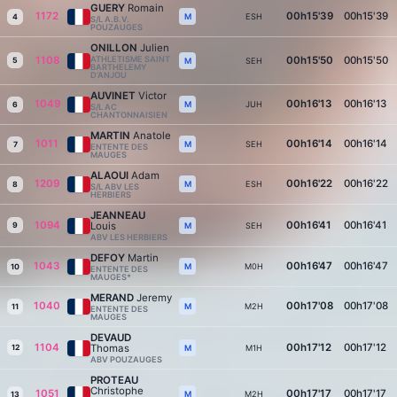
GUERY
Romain
1172
00h15'39
00h15'39
ESH
M
4
S/L A.B.V.
POUZAUGES
ONILLON
Julien
1108
ATHLETISME SAINT
00h15'50
00h15'50
5
SEH
M
BARTHELEMY
D’ANJOU
AUVINET
Victor
1049
00h16'13
00h16'13
JUH
M
6
S/L AC
CHANTONNAISIEN
MARTIN
Anatole
1011
00h16'14
00h16'14
SEH
M
7
ENTENTE DES
MAUGES
ALAOUI
Adam
1209
00h16'22
00h16'22
ESH
M
8
S/L ABV LES
HERBIERS
JEANNEAU
1094
00h16'41
00h16'41
Louis
9
SEH
M
ABV LES HERBIERS
DEFOY
Martin
1043
00h16'47
00h16'47
M0H
M
10
ENTENTE DES
MAUGES*
MERAND
Jeremy
1040
00h17'08
00h17'08
M2H
M
11
ENTENTE DES
MAUGES
DEVAUD
1104
00h17'12
00h17'12
Thomas
12
M1H
M
ABV POUZAUGES
PROTEAU
Christophe
1051
00h17'17
00h17'17
M2H
M
13