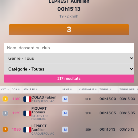
LEPREST Aurélien
00h15'13
19.72 km/h
3
217 résultats
CLT
↑
DOS
⇅
ATHLÈTE
⇅
SEXE
⇅
CATÉGORIE
⇅
TEMPS
⇅
TEMPS RÉEL
COLAS
Fabien
1180
00h15'00
00h15'00
1
SEH
M
CARQUEFOU AC
PIQUART
Thomas
1129
00h15'05
00h15'05
SEH
M
2
S/L ABV LES
HERBIERS
LEPREST
1086
00h15'13
00h15'13
Aurélien
3
SEH
M
CARQUEFOU AC