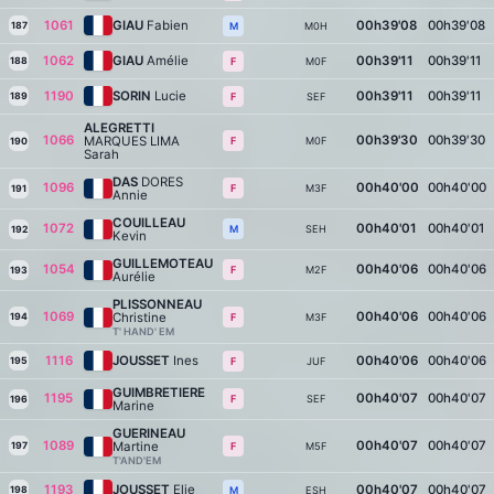
1061
GIAU
Fabien
00h39'08
00h39'08
187
M0H
M
1062
GIAU
Amélie
00h39'11
00h39'11
188
M0F
F
1190
SORIN
Lucie
00h39'11
00h39'11
189
SEF
F
ALEGRETTI
1066
00h39'30
00h39'30
MARQUES LIMA
M0F
F
190
Sarah
DAS
DORES
1096
00h40'00
00h40'00
M3F
F
191
Annie
COUILLEAU
1072
00h40'01
00h40'01
SEH
M
192
Kevin
GUILLEMOTEAU
1054
00h40'06
00h40'06
M2F
F
193
Aurélie
PLISSONNEAU
1069
00h40'06
00h40'06
Christine
194
M3F
F
T' HAND' EM
1116
JOUSSET
Ines
00h40'06
00h40'06
195
JUF
F
GUIMBRETIERE
1195
00h40'07
00h40'07
SEF
F
196
Marine
GUERINEAU
1089
00h40'07
00h40'07
Martine
197
M5F
F
T'AND'EM
1193
JOUSSET
Elie
00h40'07
00h40'07
198
ESH
M