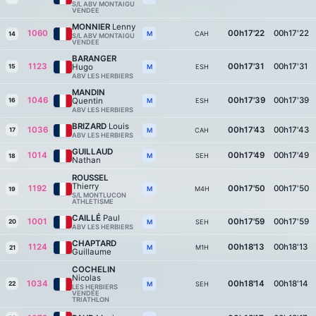
S/L ABV MONTAIGU
VENDEE
MONNIER
Lenny
1060
00h17'22
00h17'22
CAH
M
14
S/L ABV MONTAIGU
VENDEE
BARANGER
1123
00h17'31
00h17'31
Hugo
15
ESH
M
ABV LES HERBIERS
MANDIN
1046
00h17'39
00h17'39
Quentin
16
ESH
M
ABV LES HERBIERS
BRIZARD
Louis
1036
00h17'43
00h17'43
17
CAH
M
ABV LES HERBIERS
GUILLAUD
1014
00h17'49
00h17'49
SEH
M
18
Nathan
ROUSSEL
Thierry
1192
00h17'50
00h17'50
M4H
M
19
S/L MONTLUCON
ATHLETISME
CAILLÉ
Paul
1001
00h17'59
00h17'59
20
SEH
M
ABV LES HERBIERS
CHAPTARD
1124
00h18'13
00h18'13
M1H
M
21
Guillaume
COCHELIN
Nicolas
1034
00h18'14
00h18'14
22
SEH
M
LES HERBIERS
VENDÉE
TRIATHLON