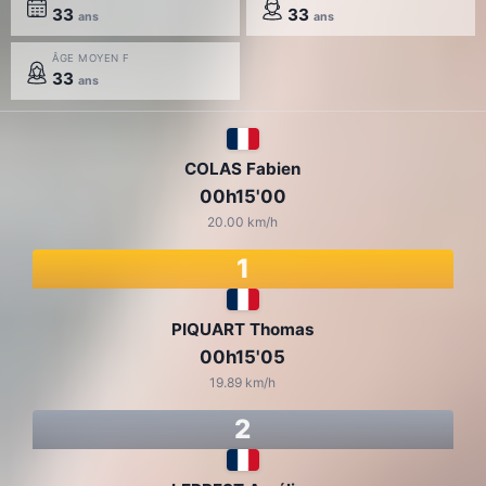
33
33
ans
ans
ÂGE MOYEN F
33
ans
COLAS Fabien
00h15'00
20.00 km/h
1
PIQUART Thomas
00h15'05
19.89 km/h
2