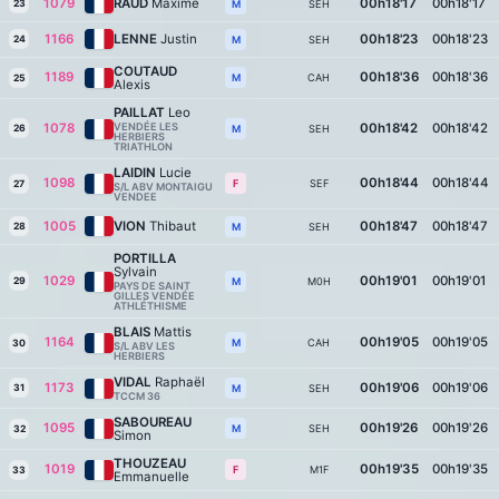
1079
RAUD
Maxime
00h18'17
00h18'17
23
SEH
M
1166
LENNE
Justin
00h18'23
00h18'23
24
SEH
M
COUTAUD
1189
00h18'36
00h18'36
CAH
M
25
Alexis
PAILLAT
Leo
1078
VENDÉE LES
00h18'42
00h18'42
26
SEH
M
HERBIERS
TRIATHLON
LAIDIN
Lucie
1098
00h18'44
00h18'44
SEF
F
27
S/L ABV MONTAIGU
VENDEE
1005
VION
Thibaut
00h18'47
00h18'47
28
SEH
M
PORTILLA
Sylvain
1029
00h19'01
00h19'01
29
M0H
M
PAYS DE SAINT
GILLES VENDÉE
ATHLÉTHISME
BLAIS
Mattis
1164
00h19'05
00h19'05
CAH
M
30
S/L ABV LES
HERBIERS
VIDAL
Raphaël
1173
00h19'06
00h19'06
31
SEH
M
TCCM 36
SABOUREAU
1095
00h19'26
00h19'26
SEH
M
32
Simon
THOUZEAU
1019
00h19'35
00h19'35
M1F
F
33
Emmanuelle