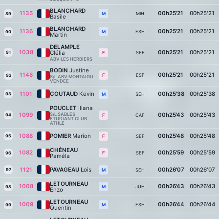
BLANCHARD
1135
00h25'21
00h25'21
MIH
M
89
Basile
BLANCHARD
1136
00h25'21
00h25'21
ESH
M
90
Martin
DELAMPLE
1038
00h25'21
00h25'21
Clélia
91
SEF
F
ABV LES HERBIERS
BODIN
Justine
1148
00h25'21
00h25'21
ESF
F
92
S/L ABV MONTAIGU
VENDEE
1101
COUTAUD
Kevin
00h25'38
00h25'38
93
SEH
M
POUCLET
Iliana
1099
S/L SABLES
00h25'43
00h25'43
94
CAF
F
ETUDIANT CLUB
ATHLE
1088
POMIER
Marion
00h25'48
00h25'48
95
SEF
F
CHÉNEAU
1082
00h25'59
00h25'59
SEF
F
96
Paméla
1121
PAVAGEAU
Lois
00h26'07
00h26'07
97
SEH
M
LETOURNEAU
1008
00h26'43
00h26'43
JUH
M
98
Enzo
LETOURNEAU
1009
00h26'44
00h26'44
ESH
M
99
Quentin