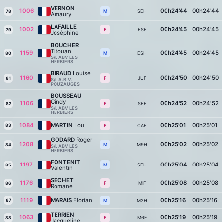
VERNON
1006
00h24'44
00h24'44
SEH
M
78
Amaury
LAFAILLE
1002
00h24'45
00h24'45
ESF
F
79
Joséphine
BOUCHER
Titouan
1159
00h24'45
00h24'45
ESH
M
80
S/L ABV LES
HERBIERS
BIRAUD
Louise
1160
00h24'50
00h24'50
JUF
F
81
S/L A.B.V.
POUZAUGES
BOUSSEAU
Cindy
1106
00h24'52
00h24'52
SEF
F
82
S/L ABV LES
HERBIERS
1084
MARTIN
Lou
00h25'01
00h25'01
83
CAF
F
GODARD
Roger
1208
00h25'02
00h25'02
M9H
M
84
S/L ABV LES
HERBIERS
FONTENIT
1197
00h25'04
00h25'04
SEH
M
85
Valentin
SÉCHET
1176
00h25'08
00h25'08
MIF
F
86
Romane
1119
MARAIS
Florian
00h25'16
00h25'16
87
M2H
M
TERRIEN
1063
00h25'19
00h25'19
M6F
F
88
Jacqueline