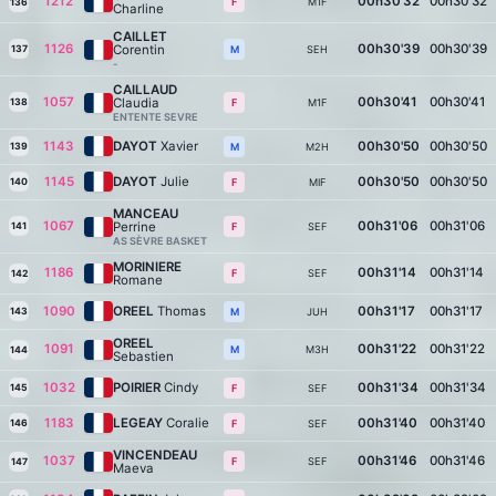
1212
00h30'32
00h30'32
M1F
F
136
Charline
CAILLET
1126
00h30'39
00h30'39
Corentin
137
SEH
M
-
CAILLAUD
1057
00h30'41
00h30'41
Claudia
138
M1F
F
ENTENTE SEVRE
1143
DAYOT
Xavier
00h30'50
00h30'50
139
M2H
M
1145
DAYOT
Julie
00h30'50
00h30'50
140
MIF
F
MANCEAU
1067
00h31'06
00h31'06
Perrine
141
SEF
F
AS SÈVRE BASKET
MORINIERE
1186
00h31'14
00h31'14
SEF
F
142
Romane
1090
OREEL
Thomas
00h31'17
00h31'17
143
JUH
M
OREEL
1091
00h31'22
00h31'22
M3H
M
144
Sebastien
1032
POIRIER
Cindy
00h31'34
00h31'34
145
SEF
F
1183
LEGEAY
Coralie
00h31'40
00h31'40
146
SEF
F
VINCENDEAU
1037
00h31'46
00h31'46
SEF
F
147
Maeva