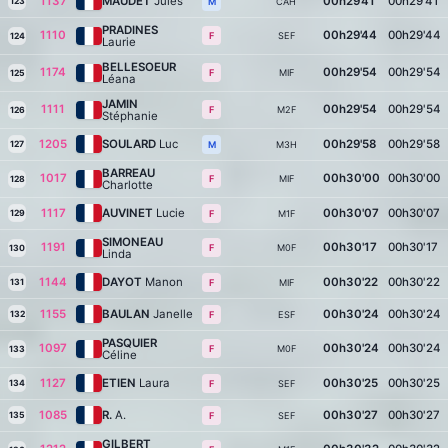
1137
MAUDET
Jules
00h29'41
00h29'41
123
CAH
M
PRADINES
1110
00h29'44
00h29'44
SEF
F
124
Laurie
BELLESOEUR
1174
00h29'54
00h29'54
MIF
F
125
Léana
JAMIN
1111
00h29'54
00h29'54
M2F
F
126
Stéphanie
1205
SOULARD
Luc
00h29'58
00h29'58
127
M3H
M
BARREAU
1017
00h30'00
00h30'00
MIF
F
128
Charlotte
1117
AUVINET
Lucie
00h30'07
00h30'07
129
M1F
F
SIMONEAU
1191
00h30'17
00h30'17
M0F
F
130
Linda
1144
DAYOT
Manon
00h30'22
00h30'22
131
MIF
F
1155
BAULAN
Janelle
00h30'24
00h30'24
132
ESF
F
PASQUIER
1097
00h30'24
00h30'24
M0F
F
133
Céline
1127
ETIEN
Laura
00h30'25
00h30'25
134
SEF
F
1085
R.
A.
00h30'27
00h30'27
135
SEF
F
GILBERT