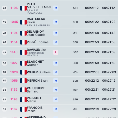
PETIT
MARVILLET Mael
1105
00h21'12
00h21'12
MIH
M
45
S/L A.B.V.
POUZAUGES
RAUTUREAU
1045
00h21'22
00h21'22
Kévin
46
SEH
M
ABV LES HERBIERS
DELANNOY
1194
00h21'48
00h21'48
M0H
M
47
Jean-Claude
1154
PERRÉ
Thomas
00h21'53
00h21'53
48
SEH
M
DAVIAUD
Lisa
1140
00h21'59
00h21'59
SEF
F
49
RACING CLUB
NANTAIS
BLANCHET
1027
00h21'59
00h21'59
JUH
M
50
Quentin
1028
WEBER
Guilhem
00h22'03
00h22'03
51
M0H
M
1056
PIERRON
Évan
00h22'12
00h22'12
52
ESH
M
PALUSSIERE
1152
00h22'21
00h22'21
M5H
M
53
Bernard
PASQUIET
1198
00h22'22
00h22'22
SEH
M
54
Martin
FRANCOIS
1167
00h22'29
00h22'29
M4H
M
55
Pascal
AUDEBRAND