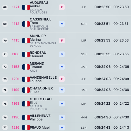
AUDUREAU
Ambre
1171
00h23'50
00h23'50
JUF
F
68
S/L A.B.V.
POUZAUGES
CASSIGNEUL
Théo
1112
00h23'51
00h23'51
SEH
M
69
BASKET CLUB
BEAUREPAIRE
MONNIER
Marina
1115
00h23'53
00h23'53
M1F
F
70
S/L ABV MONTAIGU
VENDEE
RONDEAU
1188
00h23'55
00h23'55
SEH
M
71
Clément
MERAND
1158
00h24'06
00h24'06
Titouan
72
CAH
M
ARCT
VANDENABELLE
1201
00h24'08
00h24'08
JUF
F
73
Louane
CHATAIGNIER
1199
00h24'08
00h24'08
CAH
M
74
Lukas
GUILLOTEAU
Eliot
1168
00h24'22
00h24'22
MIH
M
75
S/L A.B.V.
POUZAUGES
VILLENEUVE
1196
00h24'30
00h24'30
M4H
M
76
Philippe
1216
PRAUD
Mael
00h24'43
00h24'43
77
SEH
M