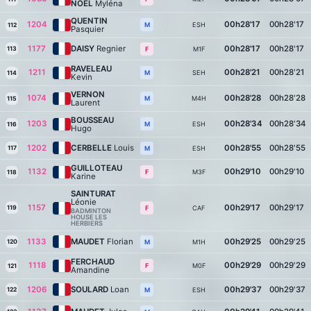
NOËL
Myléna
QUENTIN
1204
00h28'17
00h28'17
ESH
M
112
Pasquier
1177
DAISY
Regnier
00h28'17
00h28'17
113
M1F
F
RAVELEAU
1211
00h28'21
00h28'21
SEH
M
114
Kevin
VERNON
1074
00h28'28
00h28'28
M4H
M
115
Laurent
BOUSSEAU
1203
00h28'34
00h28'34
ESH
M
116
Hugo
1202
CERBELLE
Louis
00h28'55
00h28'55
117
ESH
M
GUILLOTEAU
1132
00h29'10
00h29'10
M3F
F
118
Karine
SAINTURAT
Léonie
1157
00h29'17
00h29'17
119
CAF
F
BADMINTON
HOUSE LES
HERBIERS
1133
MAUDET
Florian
00h29'25
00h29'25
120
M1H
M
FERCHAUD
1118
00h29'29
00h29'29
M0F
F
121
Amandine
1206
SOULARD
Loan
00h29'37
00h29'37
122
ESH
M