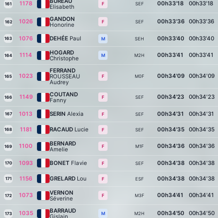
BUREAU
1178
00h33'18
00h33'18
SEF
F
161
Elisabeth
GANDON
1026
00h33'36
00h33'36
SEF
F
162
Honorine
1076
DEHÉE
Paul
00h33'40
00h33'40
163
SEH
M
HOGARD
1114
00h33'41
00h33'41
M2H
M
164
Christophe
FERRAND
1023
00h34'09
00h34'09
ROUSSEAU
M0F
F
165
Audrey
COUTAND
1149
00h34'23
00h34'23
SEF
F
166
Fanny
1013
SERIN
Alexia
00h34'31
00h34'31
167
SEF
F
1181
RACAUD
Lucie
00h34'35
00h34'35
168
SEF
F
BERNARD
1100
00h34'36
00h34'36
M1F
F
169
Amelie
1093
BONET
Flavie
00h34'38
00h34'38
170
SEF
F
1156
GRELARD
Lou
00h34'38
00h34'38
171
ESF
F
VERNON
1073
00h34'41
00h34'41
M3F
F
172
Séverine
BARRAUD
1035
00h34'50
00h34'50
M2H
M
173
Gislain