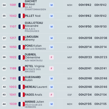
GACHET
Mickael
1081
00h19'42
00h19'42
M3H
M
34
S/L AC
CHANTONNAISIEN
1042
PILLET
Noé
00h19'42
00h19'42
35
SEH
M
GUILLOTEAU
Alexandre
1107
00h19'50
00h19'50
M1H
M
36
S/L A.B.V.
POUZAUGES
LIMOUSIN
1217
00h20'08
00h20'08
ESH
M
37
Jéremy
PONS
Kylian
1050
00h20'14
00h20'14
38
CAH
M
ABV LES HERBIERS
DUBREIL
1022
00h20'23
00h20'23
Clémentine
39
M0F
F
ABV MONTAIGU
PETEL
Virginie
1169
00h20'41
00h20'41
M2F
F
40
ENTENTE DES
MAUGES
GUEGNARD
1185
00h20'46
00h20'46
SEH
M
41
Aubin
1003
MEREAU
Laurent
00h20'46
00h20'46
42
M2H
M
1041
FAGES
Anaïs
00h21'04
00h21'04
43
ESF
F
MARAIS
Julien
1039
00h21'05
00h21'05
M2H
M
44
VÉLO CLUB LES
HERBIERS