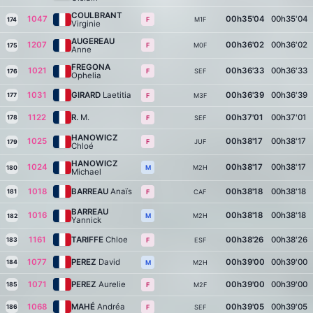
COULBRANT
1047
00h35'04
00h35'04
M1F
F
174
Virginie
AUGEREAU
1207
00h36'02
00h36'02
M0F
F
175
Anne
FREGONA
1021
00h36'33
00h36'33
SEF
F
176
Ophelia
1031
GIRARD
Laetitia
00h36'39
00h36'39
177
M3F
F
1122
R.
M.
00h37'01
00h37'01
178
SEF
F
HANOWICZ
1025
00h38'17
00h38'17
JUF
F
179
Chloé
HANOWICZ
1024
00h38'17
00h38'17
M2H
M
180
Michael
1018
BARREAU
Anaïs
00h38'18
00h38'18
181
CAF
F
BARREAU
1016
00h38'18
00h38'18
M2H
M
182
Yannick
1161
TARIFFE
Chloe
00h38'26
00h38'26
183
ESF
F
1077
PEREZ
David
00h39'00
00h39'00
184
M2H
M
1071
PEREZ
Aurelie
00h39'00
00h39'00
185
M2F
F
1068
MAHÉ
Andréa
00h39'05
00h39'05
186
SEF
F