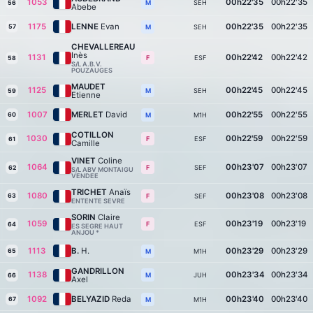
1053
00h22'35
00h22'35
SEH
M
56
Abebe
1175
LENNE
Evan
00h22'35
00h22'35
57
SEH
M
CHEVALLEREAU
Inès
1131
00h22'42
00h22'42
ESF
F
58
S/L A.B.V.
POUZAUGES
MAUDET
1125
00h22'45
00h22'45
SEH
M
59
Etienne
1007
MERLET
David
00h22'55
00h22'55
60
M1H
M
COTILLON
1030
00h22'59
00h22'59
ESF
F
61
Camille
VINET
Coline
1064
00h23'07
00h23'07
SEF
F
62
S/L ABV MONTAIGU
VENDEE
TRICHET
Anaïs
1080
00h23'08
00h23'08
63
SEF
F
ENTENTE SEVRE
SORIN
Claire
1059
00h23'19
00h23'19
ESF
F
64
ES SEGRE HAUT
ANJOU *
1113
B.
H.
00h23'29
00h23'29
65
M1H
M
GANDRILLON
1138
00h23'34
00h23'34
JUH
M
66
Axel
1092
BELYAZID
Reda
00h23'40
00h23'40
67
M1H
M