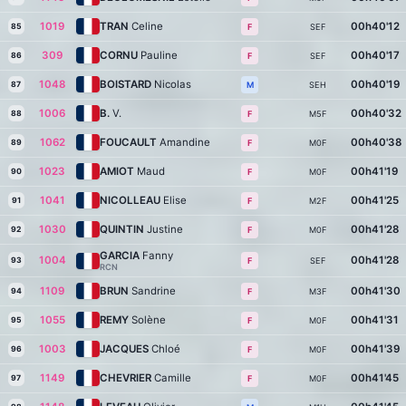
1019
TRAN
Celine
00h40'12
85
SEF
F
309
CORNU
Pauline
00h40'17
86
SEF
F
1048
BOISTARD
Nicolas
00h40'19
87
SEH
M
1006
B.
V.
00h40'32
88
M5F
F
1062
FOUCAULT
Amandine
00h40'38
89
M0F
F
1023
AMIOT
Maud
00h41'19
90
M0F
F
1041
NICOLLEAU
Elise
00h41'25
91
M2F
F
1030
QUINTIN
Justine
00h41'28
92
M0F
F
GARCIA
Fanny
1004
00h41'28
93
SEF
F
RCN
1109
BRUN
Sandrine
00h41'30
94
M3F
F
1055
REMY
Solène
00h41'31
95
M0F
F
1003
JACQUES
Chloé
00h41'39
96
M0F
F
1149
CHEVRIER
Camille
00h41'45
97
M0F
F