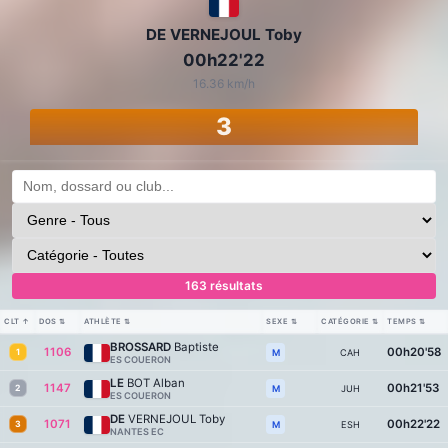
DE VERNEJOUL Toby
00h22'22
16.36 km/h
3
163 résultats
CLT
↑
DOS
⇅
ATHLÈTE
⇅
SEXE
⇅
CATÉGORIE
⇅
TEMPS
⇅
BROSSARD
Baptiste
1106
00h20'58
1
CAH
M
ES COUERON
LE
BOT Alban
1147
00h21'53
2
JUH
M
ES COUERON
DE
VERNEJOUL Toby
1071
00h22'22
3
ESH
M
NANTES EC