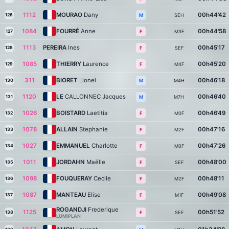
1112
MOURAO
Dany
00h44'42
126
SEH
M
1084
FOURRÉ
Anne
00h44'58
127
M3F
F
1113
PEREIRA
Ines
00h45'17
128
SEF
F
1085
THIERRY
Laurence
00h45'20
129
M4F
F
311
BIORET
Lionel
00h46'18
130
M4H
M
1120
LE
CALLONNEC Jacques
00h46'40
131
M7H
M
1026
BOISTARD
Laetitia
00h46'49
132
M0F
F
1078
ALLAIN
Stephanie
00h47'16
133
M2F
F
1027
EMMANUEL
Charlotte
00h47'26
134
M0F
F
1011
JORDAHN
Maëlle
00h48'00
135
SEF
F
1098
FOUQUERAY
Cecile
00h48'11
136
M2F
F
1087
MANTEAU
Elise
00h49'08
137
M1F
F
ROGANDJI
Frederique
1125
00h51'52
138
SEF
F
LUMIPLAN