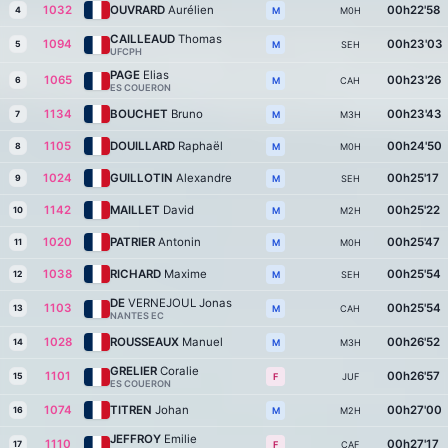
1032
OUVRARD
Aurélien
00h22'58
4
M0H
M
CAILLEAUD
Thomas
1094
00h23'03
5
SEH
M
UFCPH
PAGE
Elias
1065
00h23'26
6
CAH
M
ES COUERON
1134
BOUCHET
Bruno
00h23'43
7
M3H
M
1105
DOUILLARD
Raphaël
00h24'50
8
M0H
M
1024
GUILLOTIN
Alexandre
00h25'17
9
SEH
M
1142
MAILLET
David
00h25'22
10
M2H
M
1020
PATRIER
Antonin
00h25'47
11
M0H
M
1038
RICHARD
Maxime
00h25'54
12
SEH
M
DE
VERNEJOUL Jonas
1103
00h25'54
13
CAH
M
NANTES EC
1028
ROUSSEAUX
Manuel
00h26'52
14
M3H
M
GRELIER
Coralie
1101
00h26'57
15
JUF
F
ES COUERON
1074
TITREN
Johan
00h27'00
16
M2H
M
JEFFROY
Emilie
1110
00h27'17
17
CAF
F