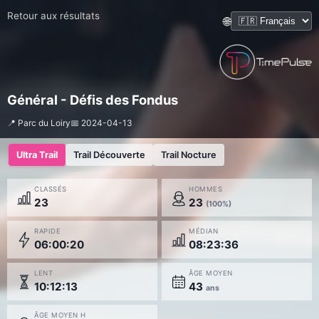
Retour aux résultats
🌐
Général - Défis des Fondus
📍 Parc du Loiry
📅 2024-04-13
Ultra Trail
Trail Découverte
Trail Nocture
CLASSÉS
HOMMES
23
23
(100%)
RAPIDE
MÉDIAN
06:00:20
08:23:36
LENT
ÂGE MOYEN
10:12:13
43
ans
ÂGE MOYEN H