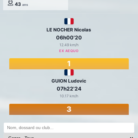
43
ans
LE NOCHER Nicolas
06h00'20
12.49 km/h
EX AEQUO
1
GUION Ludovic
07h22'24
10.17 km/h
3