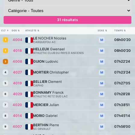
31 résultats
CLT
↑
DOS
⇅
ATHLÈTE
⇅
SEXE
⇅
TEMPS
⇅
LE
NOCHER Nicolas
4004
06h00'20
M
1
CARQUEFOU AC
HELLEUX
Gwenael
4018
06h00'20
M
1
ATHLETIC CLUB DU PAYS D ANCENIS
4008
GUION
Ludovic
07h22'24
M
3
4027
MORTIER
Christopher
07h23'24
M
4
BELLIER
Clement
4019
07h27'05
M
5
CAPHG
BONNAMY
Franck
4029
07h28'28
M
6
ATHLETIC RETZ SUD LAC
4020
MERCIER
Julian
07h38'51
M
7
4014
MORIO
Gabriel
07h45'14
M
8
BERTHIN
Pierre
4007
07h56'00
M
9
SC ORVAULT