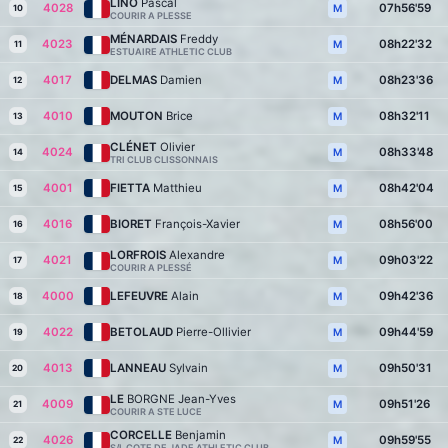
LINO
Pascal
4028
07h56'59
M
10
COURIR A PLESSE
MÉNARDAIS
Freddy
4023
08h22'32
M
11
ESTUAIRE ATHLETIC CLUB
4017
DELMAS
Damien
08h23'36
M
12
4010
MOUTON
Brice
08h32'11
M
13
CLÉNET
Olivier
4024
08h33'48
M
14
TRI CLUB CLISSONNAIS
4001
FIETTA
Matthieu
08h42'04
M
15
4016
BIORET
François-Xavier
08h56'00
M
16
LORFROIS
Alexandre
4021
09h03'22
M
17
COURIR A PLESSÉ
4000
LEFEUVRE
Alain
09h42'36
M
18
4022
BETOLAUD
Pierre-Ollivier
09h44'59
M
19
4013
LANNEAU
Sylvain
09h50'31
M
20
LE
BORGNE Jean-Yves
4009
09h51'26
M
21
COURIR A STE LUCE
CORCELLE
Benjamin
4026
09h59'55
M
22
S/L COTE DE JADE ATHLETIC CLUB