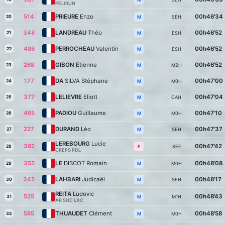
PÉLIRUN
514
PRIEURE
Enzo
00h46'34
20
SEH
M
348
LANDREAU
Théo
00h46'52
21
ESH
M
486
PERROCHEAU
Valentin
00h46'52
22
ESH
M
268
GIBON
Etienne
00h46'52
23
M2H
M
177
DA
SILVA Stéphane
00h47'00
24
M0H
M
377
LELIEVRE
Eliott
00h47'04
25
CAH
M
465
PADIOU
Guillaume
00h47'10
26
M0H
M
227
DURAND
Léo
00h47'37
27
SEH
M
LEREBOURG
Lucie
382
00h47'42
28
SEF
F
CREPS PDL
355
LE
DISCOT Romain
00h48'08
29
M0H
M
345
LAHBARI
Judicaël
00h48'17
30
SEH
M
REITA
Ludovic
525
00h48'43
31
M1H
M
AR SUD LAC
585
THUAUDET
Clément
00h48'58
32
M0H
M