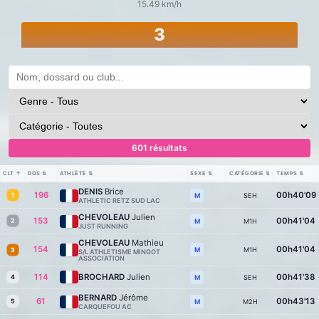
15.49 km/h
3
601 résultats
CLT
↑
DOS
⇅
ATHLÈTE
⇅
SEXE
⇅
CATÉGORIE
⇅
TEMPS
⇅
DENIS
Brice
196
00h40'09
1
SEH
M
ATHLETIC RETZ SUD LAC
CHEVOLEAU
Julien
153
00h41'04
2
M1H
M
JUST RUNNING
CHEVOLEAU
Mathieu
154
00h41'04
M1H
M
3
S/L ATHLETISME MINGOT
ASSOCIATION
114
BROCHARD
Julien
00h41'38
4
SEH
M
BERNARD
Jérôme
61
00h43'13
5
M2H
M
CARQUEFOU AC