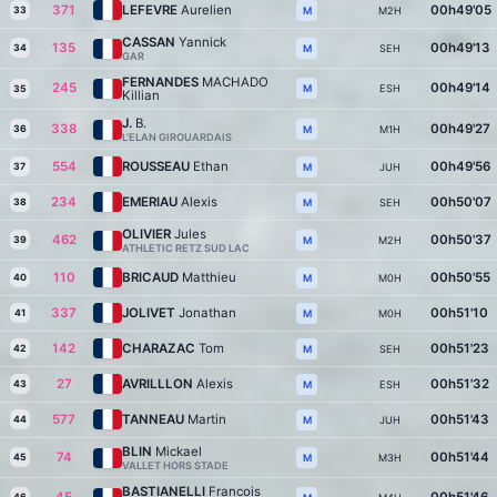
371
LEFEVRE
Aurelien
00h49'05
33
M2H
M
CASSAN
Yannick
135
00h49'13
34
SEH
M
GAR
FERNANDES
MACHADO
245
00h49'14
ESH
M
35
Killian
J.
B.
338
00h49'27
36
M1H
M
L'ELAN GIROUARDAIS
554
ROUSSEAU
Ethan
00h49'56
37
JUH
M
234
EMERIAU
Alexis
00h50'07
38
SEH
M
OLIVIER
Jules
462
00h50'37
39
M2H
M
ATHLETIC RETZ SUD LAC
110
BRICAUD
Matthieu
00h50'55
40
M0H
M
337
JOLIVET
Jonathan
00h51'10
41
M0H
M
142
CHARAZAC
Tom
00h51'23
42
SEH
M
27
AVRILLLON
Alexis
00h51'32
43
ESH
M
577
TANNEAU
Martin
00h51'43
44
JUH
M
BLIN
Mickael
74
00h51'44
45
M3H
M
VALLET HORS STADE
BASTIANELLI
Francois