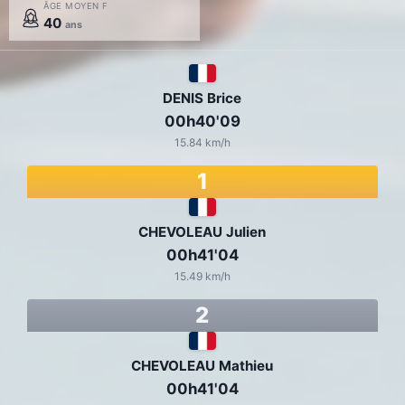
ÂGE MOYEN F
40
ans
DENIS Brice
00h40'09
15.84 km/h
1
CHEVOLEAU Julien
00h41'04
15.49 km/h
2
CHEVOLEAU Mathieu
00h41'04