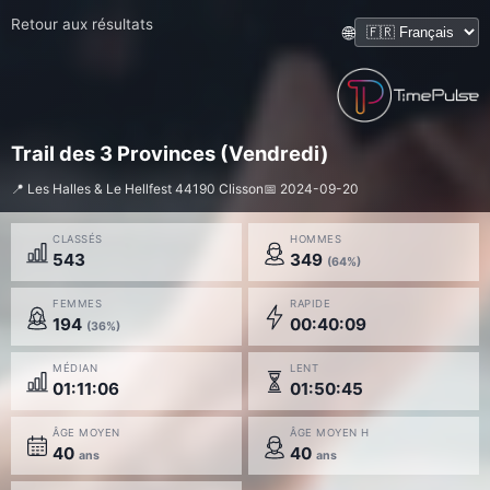
Retour aux résultats
🌐
Trail des 3 Provinces (Vendredi)
📍 Les Halles & Le Hellfest 44190 Clisson
📅 2024-09-20
CLASSÉS
HOMMES
543
349
(64%)
FEMMES
RAPIDE
194
00:40:09
(36%)
MÉDIAN
LENT
01:11:06
01:50:45
ÂGE MOYEN
ÂGE MOYEN H
40
40
ans
ans