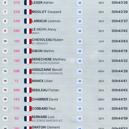
375
LEGER
Adrien
00h43'26
6
SEH
M
538
RIGOLOT
Gaspard
00h43'29
7
SEH
M
349
LARDEUX
Lorenzo
00h43'37
8
SEH
M
LE
MENN Alexy
360
00h43'42
9
SEH
M
SNAC
CHEVOLEAU
Ruben
155
00h43'43
10
JUH
M
SC ORVAULT
269
GIBON
Mathis
00h44'19
11
ESH
M
DENECHERE
Mathieu
195
00h44'22
12
SEH
M
TRIATHLON CLISSON
VISSUZAINE
Benoît
598
00h44'28
13
M0H
M
TRI CLUB CLISSONNAIS
12
ANNEX
Lilian
00h44'41
14
SEH
M
566
SEBILEAU
Florian
00h44'45
15
SEH
M
143
CHARRIER
David
00h44'51
16
M0H
M
170
CORBARD
Paul
00h44'55
17
SEH
M
BERNARD
Luis
62
00h44'59
18
SEH
M
S/L STADE NANTAIS AC
GRATON
Clement
281
00h46'33
19
SEH
M