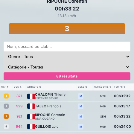
RIPOCHE Corentin
00h33'22
13.13 km/h
3
88 résultats
CLT
↑
DOS
⇅
ATHLÈTE
⇅
SEXE
⇅
CATÉGORIE
⇅
TEMPS
⇅
CHALOPIN
Thierry
871
00h32'32
1
M2H
M
ENTENTE SÈVRE
929
TALEC
François
00h33'17
2
M0H
M
RIPOCHE
Corentin
921
00h33'22
3
SEH
M
AMA CUGAND
944
GUILLOIS
Loic
00h34'00
4
M0H
M