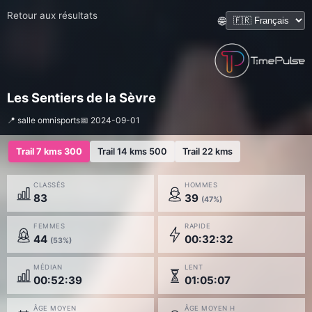
Retour aux résultats
🌐
Les Sentiers de la Sèvre
📍 salle omnisports
📅 2024-09-01
Trail 7 kms 300
Trail 14 kms 500
Trail 22 kms
CLASSÉS
HOMMES
83
39
(47%)
FEMMES
RAPIDE
44
00:32:32
(53%)
MÉDIAN
LENT
00:52:39
01:05:07
ÂGE MOYEN
ÂGE MOYEN H