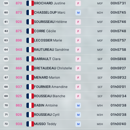
870
BROCHARD
Justine
00h57'31
59
M0F
F
873
CHASSELOUP
Marc
00h57'45
60
M2H
M
928
SOURISSEAU
Hélène
00h57'46
61
M3F
F
875
CORRE
Cécile
00h57'48
62
M1F
F
898
LECOSSIER
Marie
00h57'57
63
M0F
F
948
RAUTUREAU
Sandrine
00h57'58
64
M0F
F
865
BARRAULT
Clara
00h58'48
65
SEF
F
868
BRETAUDEAU
Christelle
00h59'27
66
M4F
F
909
MENARD
Marion
00h59'32
67
SEF
F
937
FOURNIER
Amandine
01h00'01
68
SEF
F
925
ROUSSEAU
Blanche
01h00'34
69
SEF
F
863
BABIN
Antoine
01h00'38
70
M1H
M
926
ROUSSEAU
Cyril
01h00'38
71
M3H
M
938
MUSSO
Teddy
01h00'40
72
M0H
M