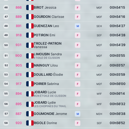
866
BIROT
Jessica
00h54'15
46
M0F
F
889
GOURDON
Clarisse
00h54'16
47
M0F
F
891
GUENEZAN
Leo
00h54'27
48
SEH
M
918
POTIRON
Emi
00h54'28
49
SEF
F
TROLEZ-PATRON
931
00h54'29
M2F
F
50
Vanessa
LIMOUSIN
Sandra
900
00h55'55
51
M2F
F
ETOILE DE CLISSON
905
MAINGUY
Lilou
00h55'57
52
JUF
F
878
DOUILLARD
Élodie
00h55'59
53
M0F
F
917
POIRIER
Sabrina
00h56'00
54
M2F
F
JOBARD
Lucie
894
00h56'14
55
M1F
F
RCN ÉTOILE DE CLISSON
JOBARD
Lydie
895
00h56'32
56
M1F
F
LES CHOPINES DU TRAIL
887
GOUMONDIE
Jerome
00h56'38
57
M2H
M
920
RIGOLE
Dorine
00h56'52
58
SEF
F