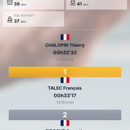
39
41
ans
ans
ÂGE MOYEN F
37
ans
CHALOPIN Thierry
00h32'32
13.46 km/h
1
TALEC François
00h33'17
13.16 km/h
2