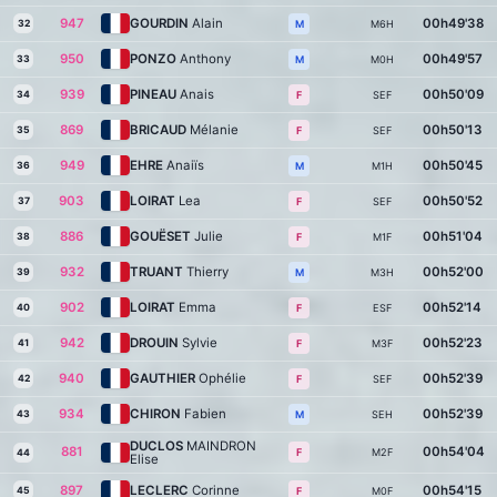
947
GOURDIN
Alain
00h49'38
32
M6H
M
950
PONZO
Anthony
00h49'57
33
M0H
M
939
PINEAU
Anais
00h50'09
34
SEF
F
869
BRICAUD
Mélanie
00h50'13
35
SEF
F
949
EHRE
Anaiïs
00h50'45
36
M1H
M
903
LOIRAT
Lea
00h50'52
37
SEF
F
886
GOUËSET
Julie
00h51'04
38
M1F
F
932
TRUANT
Thierry
00h52'00
39
M3H
M
902
LOIRAT
Emma
00h52'14
40
ESF
F
942
DROUIN
Sylvie
00h52'23
41
M3F
F
940
GAUTHIER
Ophélie
00h52'39
42
SEF
F
934
CHIRON
Fabien
00h52'39
43
SEH
M
DUCLOS
MAINDRON
881
00h54'04
M2F
F
44
Elise
897
LECLERC
Corinne
00h54'15
45
M0F
F