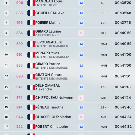
MANCEAU
Louis
906
00h35'20
5
SEH
M
ENTENTE SEVRE
888
GOUPILLEAU
Axel
00h35'48
6
JUH
M
916
POIRIER
Mathis
00h37'16
7
ESH
M
GIRARD
Laurine
884
00h40'59
8
SEF
F
CAP POUR LA VIE
LEPOUREAU
Eric
899
00h40'59
9
M5H
M
ENTENTE DES MAUGES
MENARD
Yves
910
00h41'00
10
M5H
M
ENTENTE DES MAUGES*
GIRARD
Patrice
885
00h41'00
11
M4H
M
ENTENTE DES MAUGES
GRATON
Gerard
890
00h41'01
12
M4H
M
ENTENTE DES MAUGES
DELHOMMEAU
941
00h41'18
ESH
M
13
Alexandre
874
CHIFFOLEAU
Nolwenn
00h41'44
14
M1F
F
914
PÉNEAU
Timothé
00h43'46
15
SEH
M
946
CHASSELOUP
Marion
00h44'24
16
M0F
F
922
ROBERT
Christophe
00h44'32
17
M2H
M