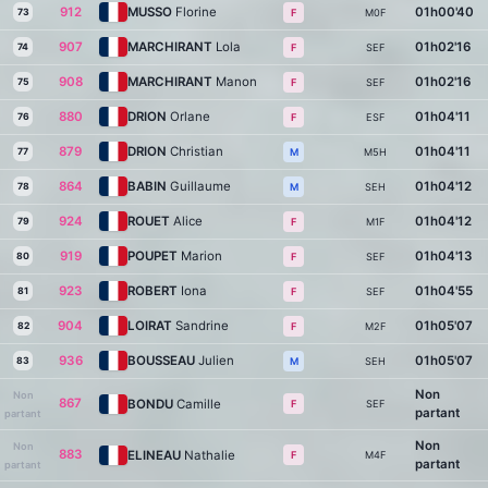
912
MUSSO
Florine
01h00'40
73
M0F
F
907
MARCHIRANT
Lola
01h02'16
74
SEF
F
908
MARCHIRANT
Manon
01h02'16
75
SEF
F
880
DRION
Orlane
01h04'11
76
ESF
F
879
DRION
Christian
01h04'11
77
M5H
M
864
BABIN
Guillaume
01h04'12
78
SEH
M
924
ROUET
Alice
01h04'12
79
M1F
F
919
POUPET
Marion
01h04'13
80
SEF
F
923
ROBERT
Iona
01h04'55
81
SEF
F
904
LOIRAT
Sandrine
01h05'07
82
M2F
F
936
BOUSSEAU
Julien
01h05'07
83
SEH
M
Non
Non
867
BONDU
Camille
SEF
F
partant
partant
Non
Non
883
ELINEAU
Nathalie
M4F
F
partant
partant