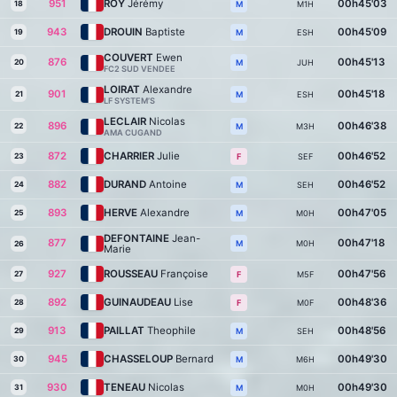
951
ROY
Jérémy
00h45'03
18
M1H
M
943
DROUIN
Baptiste
00h45'09
19
ESH
M
COUVERT
Ewen
876
00h45'13
20
JUH
M
FC2 SUD VENDEE
LOIRAT
Alexandre
901
00h45'18
21
ESH
M
LF SYSTEM’S
LECLAIR
Nicolas
896
00h46'38
22
M3H
M
AMA CUGAND
872
CHARRIER
Julie
00h46'52
23
SEF
F
882
DURAND
Antoine
00h46'52
24
SEH
M
893
HERVE
Alexandre
00h47'05
25
M0H
M
DEFONTAINE
Jean-
877
00h47'18
M0H
M
26
Marie
927
ROUSSEAU
Françoise
00h47'56
27
M5F
F
892
GUINAUDEAU
Lise
00h48'36
28
M0F
F
913
PAILLAT
Theophile
00h48'56
29
SEH
M
945
CHASSELOUP
Bernard
00h49'30
30
M6H
M
930
TENEAU
Nicolas
00h49'30
31
M0H
M