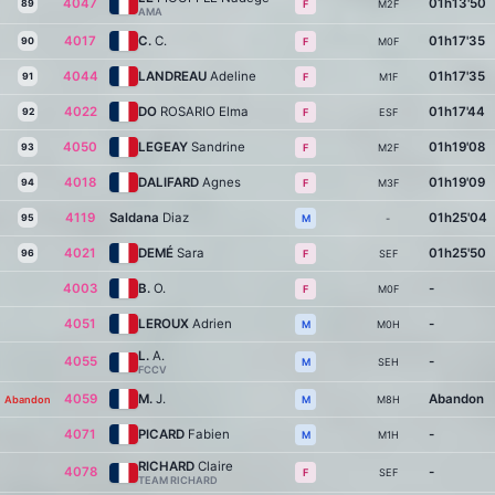
4047
01h13'50
89
M2F
F
AMA
4017
C.
C.
01h17'35
90
M0F
F
4044
LANDREAU
Adeline
01h17'35
91
M1F
F
4022
DO
ROSARIO Elma
01h17'44
92
ESF
F
4050
LEGEAY
Sandrine
01h19'08
93
M2F
F
4018
DALIFARD
Agnes
01h19'09
94
M3F
F
4119
Saldana
Diaz
01h25'04
95
-
M
4021
DEMÉ
Sara
01h25'50
96
SEF
F
4003
B.
O.
-
M0F
F
4051
LEROUX
Adrien
-
M0H
M
L.
A.
4055
-
SEH
M
FCCV
4059
M.
J.
Abandon
Abandon
M8H
M
4071
PICARD
Fabien
-
M1H
M
RICHARD
Claire
4078
-
SEF
F
TEAM RICHARD