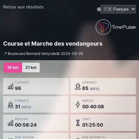
Retour aux résultats
🌐
Course et Marche des vendangeurs
📍 Boulevard Bernard Verlynde
📅 2024-09-29
10 km
21 km
CLASSÉS
HOMMES
96
65
(68%)
FEMMES
RAPIDE
31
00:40:08
(32%)
MÉDIAN
LENT
00:58:24
01:25:50
ÂGE MOYEN
ÂGE MOYEN H