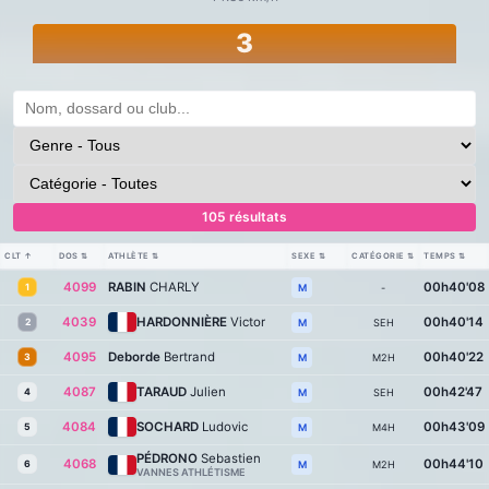
3
105 résultats
CLT
↑
DOS
⇅
ATHLÈTE
⇅
SEXE
⇅
CATÉGORIE
⇅
TEMPS
⇅
4099
RABIN
CHARLY
00h40'08
1
-
M
4039
HARDONNIÈRE
Victor
00h40'14
2
SEH
M
4095
Deborde
Bertrand
00h40'22
3
M2H
M
4087
TARAUD
Julien
00h42'47
4
SEH
M
4084
SOCHARD
Ludovic
00h43'09
5
M4H
M
PÉDRONO
Sebastien
4068
00h44'10
6
M2H
M
VANNES ATHLÉTISME