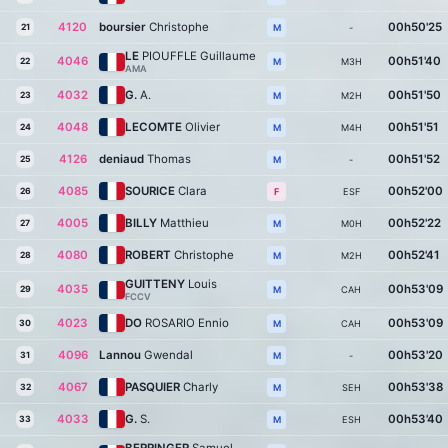
4120
boursier
Christophe
00h50'25
21
-
M
LE
PIOUFFLE Guillaume
4046
00h51'40
22
M3H
M
AMA
4032
G.
A.
00h51'50
23
M2H
M
4048
LECOMTE
Olivier
00h51'51
24
M4H
M
4126
deniaud
Thomas
00h51'52
25
-
M
4085
SOURICE
Clara
00h52'00
26
ESF
F
4005
BILLY
Matthieu
00h52'22
27
M0H
M
4080
ROBERT
Christophe
00h52'41
28
M2H
M
GUITTENY
Louis
4035
00h53'09
29
CAH
M
FCCV
4023
DO
ROSARIO Ennio
00h53'09
30
CAH
M
4096
Lannou
Gwendal
00h53'20
31
-
M
4067
PASQUIER
Charly
00h53'38
32
SEH
M
4033
G.
S.
00h53'40
33
ESH
M