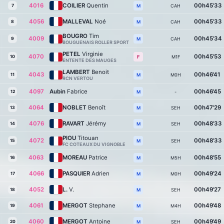
4016
COILIER
Quentin
00h45'33
7
CAH
M
4056
MALLEVAL
Noé
00h45'33
8
CAH
M
BOUGRO
Tim
4009
00h45'34
9
CAH
M
BOUGUENAIS ROLLER SPORT
PETEL
Virginie
4070
00h45'53
10
M1F
F
ENTENTE DES MAUGES
LAMBERT
Benoit
4043
00h46'41
11
M0H
M
RCN VERTOU
4097
Aubin
Fabrice
00h46'45
12
-
M
4064
NOBLET
Benoît
00h47'29
13
SEH
M
4076
RAVART
Jérémy
00h48'33
14
SEH
M
PIOU
Titouan
4072
00h48'33
15
SEH
M
FC COTEAUX DU VIGNOBLE
4063
MOREAU
Patrice
00h48'55
16
M5H
M
4066
PASQUIER
Adrien
00h49'24
17
M0H
M
4052
L.
V.
00h49'27
18
SEH
M
4061
MERGOT
Stephane
00h49'48
19
M4H
M
4060
MERGOT
Antoine
00h49'49
20
SEH
M