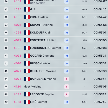
BERRINGER
Samuel
4004
00h54'07
34
M1H
M
CAP CAFFINO
4034
G.
A.
00h54'16
35
M0H
M
4030
GIRAUD
Alain
00h54'42
36
M3H
M
4026
DUPONT
Etienne
00h54'58
37
SEH
M
4024
DOMGUEP
Alain
00h55'01
38
M3H
M
4027
FONTENEAU
Julien
00h55'05
39
SEH
M
4038
HARDONNIERE
Laurent
00h55'06
40
M4H
M
4031
GODARD
Clement
00h55'31
41
SEH
M
4010
BUSSON
Kévin
00h55'31
42
SEH
M
4077
RENAUDET
Maxime
00h55'39
43
M0H
M
4075
RAINGEARD
Marine
00h55'47
44
SEF
F
4124
rivet
Melaine
00h56'05
45
-
F
4049
LECOMTE
Sophie
00h56'19
46
M4F
F
4053
LIZÉ
Laurent
00h57'42
47
M3H
M