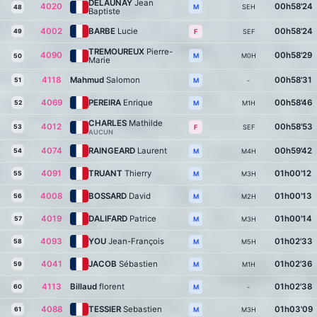
DELAUNAY
Jean
4020
00h58'24
SEH
M
48
Baptiste
4002
BARBE
Lucie
00h58'24
49
SEF
F
TREMOUREUX
Pierre-
4090
00h58'29
M0H
M
50
Marie
4118
Mahmud
Salomon
00h58'31
51
-
M
4069
PEREIRA
Enrique
00h58'46
52
M1H
M
CHARLES
Mathilde
4012
00h58'53
53
SEF
F
AUCUN
4074
RAINGEARD
Laurent
00h59'42
54
M4H
M
4091
TRUANT
Thierry
01h00'12
55
M3H
M
4008
BOSSARD
David
01h00'13
56
M2H
M
4019
DALIFARD
Patrice
01h00'14
57
M3H
M
4093
YOU
Jean-François
01h02'33
58
M5H
M
4041
JACOB
Sébastien
01h02'36
59
M1H
M
4113
Billaud
florent
01h02'38
60
-
M
4088
TESSIER
Sebastien
01h03'09
61
M3H
M