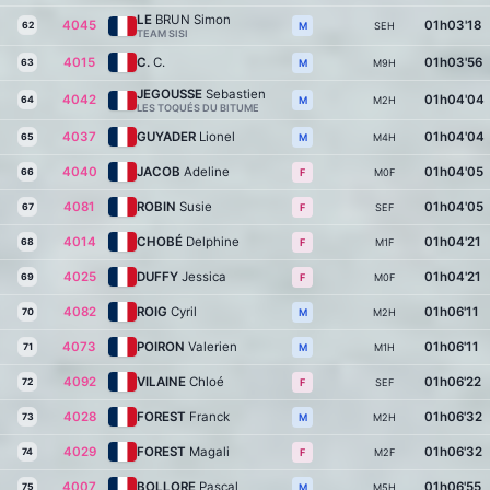
LE
BRUN Simon
4045
01h03'18
62
SEH
M
TEAM SISI
4015
C.
C.
01h03'56
63
M9H
M
JEGOUSSE
Sebastien
4042
01h04'04
64
M2H
M
LES TOQUÉS DU BITUME
4037
GUYADER
Lionel
01h04'04
65
M4H
M
4040
JACOB
Adeline
01h04'05
66
M0F
F
4081
ROBIN
Susie
01h04'05
67
SEF
F
4014
CHOBÉ
Delphine
01h04'21
68
M1F
F
4025
DUFFY
Jessica
01h04'21
69
M0F
F
4082
ROIG
Cyril
01h06'11
70
M2H
M
4073
POIRON
Valerien
01h06'11
71
M1H
M
4092
VILAINE
Chloé
01h06'22
72
SEF
F
4028
FOREST
Franck
01h06'32
73
M2H
M
4029
FOREST
Magali
01h06'32
74
M2F
F
4007
BOLLORE
Pascal
01h06'55
75
M5H
M