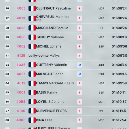
4065
OLLITRAUT
Pascaline
01h08'24
76
M2F
F
CHEVREUIL
Mathilde
4013
01h08'24
77
M2F
F
LDE
4058
MARCHAND
Camille
01h08'24
78
SEF
F
4086
TANGUY
Solenne
01h08'48
79
M2F
F
4062
MICHEL
Lohana
01h09'06
80
SEF
F
4125
bailly-comte
Maïlys
01h09'30
81
-
F
4036
GUITTENY
Valentin
01h09'44
82
JUH
M
4057
MALVEAU
Florian
01h09'45
83
ESH
M
4011
CAMPS
MASSARD Claire
01h09'58
84
M3F
F
4001
BABIN
Fanny
01h10'11
85
ESF
F
4054
LOYEN
Stéphanie
01h10'37
86
M3F
F
4100
KLEMENCIE
FLORA
01h11'45
87
M1F
F
4006
BINA
Elisa
01h12'54
88
M0F
F
LE
PIOUFFLE Nadège