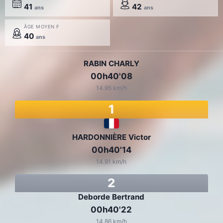
41
42
ans
ans
ÂGE MOYEN F
40
ans
RABIN CHARLY
00h40'08
14.95 km/h
1
HARDONNIÈRE Victor
00h40'14
14.91 km/h
2
Deborde Bertrand
00h40'22
14.86 km/h