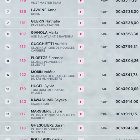
176
00h35'11,18
6
F40+
F
VDST MASTER TEAM
LAVIGNE
Anne
135
00h35'38,00
7
F40+
F
GOBIN
GUERIN
Nathalie
151
00h35'38,00
7
F60+
F
PAYS AIX NATATION
GIANOLA
Marta
107
00h35'58,38
9
F40+
F
ASD BLU ATLANTIS RAVENNA
CUCCHIETTI
Aurélia
115
00h37'56,31
F40+
F
10
CLUB NAUTIQUE DE HOUILLES
CARRIÈRE
PLOETZE
Florence
119
00h38'04,26
F50+
F
11
CLUB DE PLONGEE DE
SELESTAT
MORIN
Valérie
122
00h38'41,78
F50+
F
12
CLUB SPORTIF ET ATHLÉTIQUE
DU KREMLIN-BICÊTRE
HUGEL
Sylvie
170
00h39'00,99
F50+
F
13
TOULOUSE MÉTROPOLE
PALMES
KAWASHIMO
Sayaka
143
00h39'14,00
14
F40+
F
KAWASHIMO
MARGUERIE
Laure
117
00h39'21,15
F30+
F
15
CLUB NAUTIQUE DE HOUILLES
CARRIÈRE
GHESQUIERE
Sarah
118
00h39'45,00
F40+
F
16
CLUB DE PLONGEE DE
SELESTAT
ROULLAND
Karen