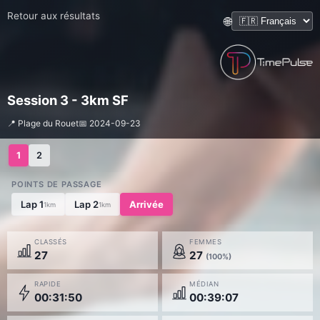
Retour aux résultats
🌐
Session 3 - 3km SF
📍 Plage du Rouet
📅 2024-09-23
1
2
POINTS DE PASSAGE
Lap 1
Lap 2
Arrivée
1km
1km
CLASSÉS
FEMMES
27
27
(100%)
RAPIDE
MÉDIAN
00:31:50
00:39:07