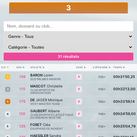
3
31 résultats
CLT
↑
DOS
⇅
ATHLÈTE
⇅
SEXE
⇅
CATÉGORIE
⇅
TEMPS
⇅
BARON
Loren
159
00h31'50,25
1
F30+
F
SCO PALMES ANGERS
MASCOT
Christelle
110
00h32'13,00
F40+
F
2
CLUB SPORTIF DE
GRAVENCHON
DE
JAGER Monique
175
00h33'59,14
3
F50+
F
VDST MASTER TEAM
GAUBERT
Albane
120
00h34'59,00
F40+
F
4
CLUB SPORTIF ET ATHLÉTIQUE
DU KREMLIN-BICÊTRE
FORET
Cléa
125
00h35'04,79
5
F30+
F
DAUPHINS DE NOGENT
HAESSLER
Sandra