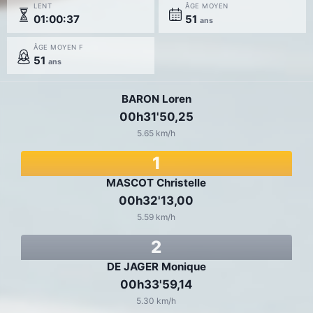
LENT
ÂGE MOYEN
01:00:37
51
ans
ÂGE MOYEN F
51
ans
BARON Loren
00h31'50,25
5.65 km/h
1
MASCOT Christelle
00h32'13,00
5.59 km/h
2
DE JAGER Monique
00h33'59,14
5.30 km/h