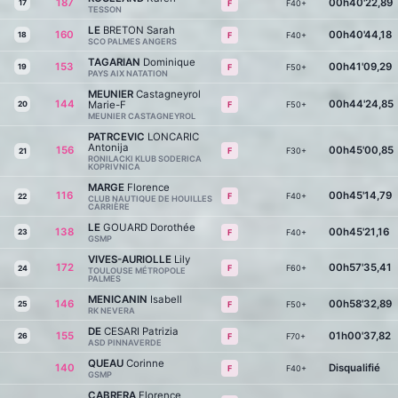
187
00h40'22,89
17
F40+
F
TESSON
LE
BRETON Sarah
160
00h40'44,18
18
F40+
F
SCO PALMES ANGERS
TAGARIAN
Dominique
153
00h41'09,29
19
F50+
F
PAYS AIX NATATION
MEUNIER
Castagneyrol
144
00h44'24,85
Marie-F
20
F50+
F
MEUNIER CASTAGNEYROL
PATRCEVIC
LONCARIC
Antonija
156
00h45'00,85
F30+
F
21
RONILACKI KLUB SODERICA
KOPRIVNICA
MARGE
Florence
116
00h45'14,79
F40+
F
22
CLUB NAUTIQUE DE HOUILLES
CARRIÈRE
LE
GOUARD Dorothée
138
00h45'21,16
23
F40+
F
GSMP
VIVES-AURIOLLE
Lily
172
00h57'35,41
F60+
F
24
TOULOUSE MÉTROPOLE
PALMES
MENICANIN
Isabell
146
00h58'32,89
25
F50+
F
RK NEVERA
DE
CESARI Patrizia
155
01h00'37,82
26
F70+
F
ASD PINNAVERDE
QUEAU
Corinne
140
Disqualifié
F40+
F
GSMP
CABRERA
Florence