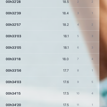
00h32'28
18.5
2
2
00h32'39
18.4
3
1
00h32'57
18.2
4
2
00h33'03
18.1
5
3
00h33'05
18.1
6
3
00h33'18
18.0
7
4
00h33'56
17.7
8
1
00h34'03
17.6
9
5
00h34'15
17.5
10
4
00h34'20
17.5
11
1