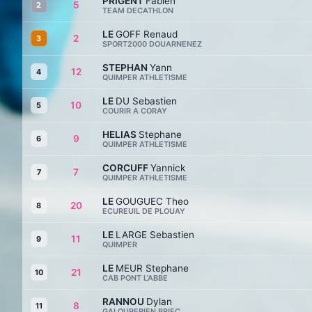
PRIGENT
Fabien
5
2
TEAM DECATHLON
LE
GOFF Renaud
2
3
SPORT2000 DOUARNENEZ
STEPHAN
Yann
12
4
QUIMPER ATHLETISME
LE
DU Sebastien
10
5
COURIR A CORAY
HELIAS
Stephane
9
6
QUIMPER ATHLETISME
CORCUFF
Yannick
7
7
QUIMPER ATHLETISME
LE
GOUGUEC Theo
20
8
ECUREUIL DE PLOUAY
LE
LARGE Sebastien
11
9
QUIMPER
LE
MEUR Stephane
21
10
CAB PONT L'ABBE
RANNOU
Dylan
8
11
GALOUPERIEN BRIEC