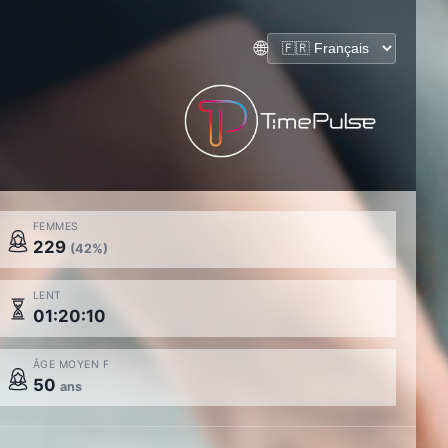
🌐
FEMMES
229
(42%)
LENT
01:20:10
ÂGE MOYEN F
50
ans