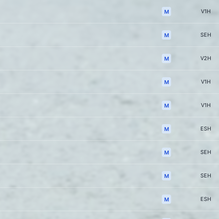
V1H
M
SEH
M
V2H
M
V1H
M
V1H
M
ESH
M
SEH
M
SEH
M
ESH
M