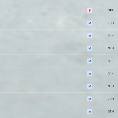
SEF
F
JUH
M
V1H
M
SEH
M
V1H
M
V1H
M
SEH
M
JUH
M
SEH
M