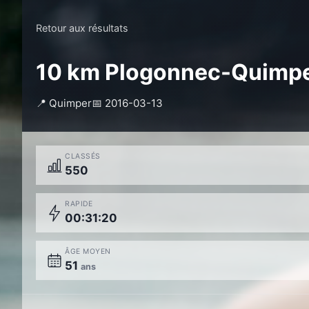
Retour aux résultats
10 km Plogonnec-Quimp
📍 Quimper
📅 2016-03-13
CLASSÉS
550
RAPIDE
00:31:20
ÂGE MOYEN
51
ans