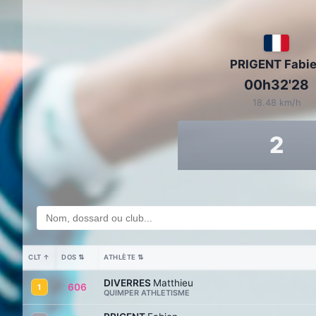
PRIGENT Fabi
00h32'28
18.48 km/h
2
CLT
↑
DOS
⇅
ATHLÈTE
⇅
DIVERRES
Matthieu
606
1
QUIMPER ATHLETISME