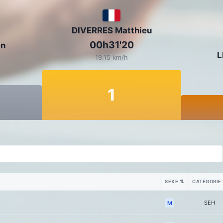
DIVERRES Matthieu
00h31'20
en
L
19.15 km/h
1
SEXE
⇅
CATÉGORIE
SEH
M