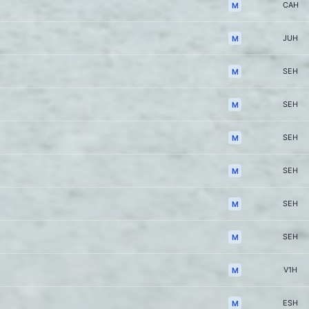
CAH
M
JUH
M
SEH
M
SEH
M
SEH
M
SEH
M
SEH
M
SEH
M
V1H
M
ESH
M