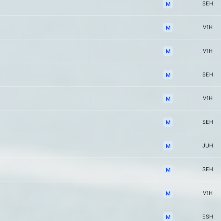
SEH
M
V1H
M
V1H
M
SEH
M
V1H
M
SEH
M
JUH
M
SEH
M
V1H
M
ESH
M