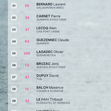
BERNARD
Laurent
56
21
GALOUPERIEN BRIEC
CARNET
Pierre
24
22
QUIMPER ATHLETISME
LECOQ
Alain
37
23
CAB PONT L'ABBE
GUEZENNEC
Claude
63
24
QUIMPER
LAGADEC
Olivier
299
25
QUEMENEVEN
BRUZAC
Joris
13
26
QUEVEN ATHLETISME
DUPUY
David
47
27
TUB
BALCH
Maxence
15
28
COURIR A PLOMEUR
LE
PAIH Thibault
42
29
PLOGASTEL ST GERMAIN