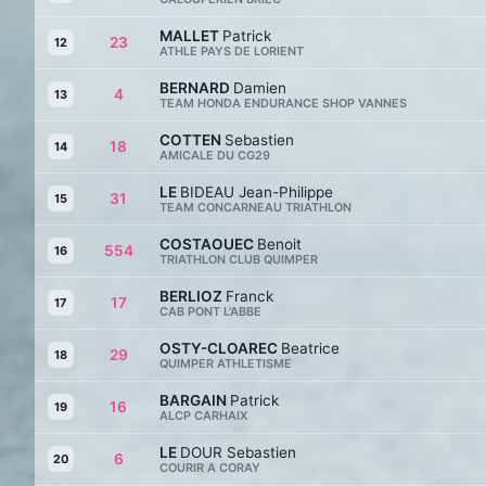
MALLET
Patrick
23
12
ATHLE PAYS DE LORIENT
BERNARD
Damien
4
13
TEAM HONDA ENDURANCE SHOP VANNES
COTTEN
Sebastien
18
14
AMICALE DU CG29
LE
BIDEAU Jean-Philippe
31
15
TEAM CONCARNEAU TRIATHLON
COSTAOUEC
Benoit
554
16
TRIATHLON CLUB QUIMPER
BERLIOZ
Franck
17
17
CAB PONT L'ABBE
OSTY-CLOAREC
Beatrice
29
18
QUIMPER ATHLETISME
BARGAIN
Patrick
16
19
ALCP CARHAIX
LE
DOUR Sebastien
6
20
COURIR A CORAY