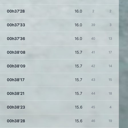
00h37'28
16.0
2
2
00h37'33
16.0
39
3
00h37'36
16.0
40
13
00h38'08
15.7
41
17
00h38'09
15.7
42
14
00h38'17
15.7
43
15
00h38'21
15.7
44
18
00h38'23
15.6
45
4
00h38'28
15.6
46
19