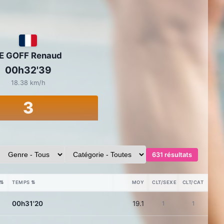
E GOFF Renaud
00h32'39
18.38 km/h
3
631 résultats
⇅
TEMPS
⇅
MOY
CLT/SEXE
CLT/CAT
00h31'20
19.1
1
1