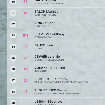
HAUTIN
Edgar
35
30
ATHLE PAYS DE LORIENT
BALCH
Mathieu
14
31
CAB PONT L'ABBE
BINOS
Olivier
38
32
NANTES EC
LE
GANVIC Anthony
611
33
CONCARNEAU
FAURE
Louis
40
34
USNM
CEVAER
Jeremie
25
35
COURIR A CHATEAULIN
VOLANT
Christophe
627
36
INDIVIDUEL
LE
BOUQUIN Anthony
27
37
TEAM HONDA ENDURANCE SHOP VANNES
PLOUZENNEC
Pascal
43
38
COURIR AVEC BRIN D'AVOINE KEMP
LE
BIHAN Baptiste
36
39
COURIR A CORAY