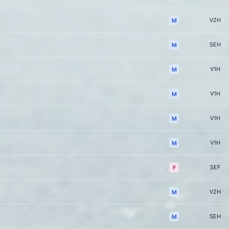
V2H
M
SEH
M
V1H
M
V1H
M
V1H
M
V1H
M
SEF
F
V2H
M
SEH
M