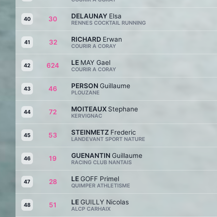
DELAUNAY
Elsa
30
40
RENNES COCKTAIL RUNNING
RICHARD
Erwan
32
41
COURIR A CORAY
LE
MAY Gael
624
42
COURIR A CORAY
PERSON
Guillaume
46
43
PLOUZANE
MOITEAUX
Stephane
72
44
KERVIGNAC
STEINMETZ
Frederic
53
45
LANDEVANT SPORT NATURE
GUENANTIN
Guillaume
19
46
RACING CLUB NANTAIS
LE
GOFF Primel
28
47
QUIMPER ATHLETISME
LE
GUILLY Nicolas
51
48
ALCP CARHAIX