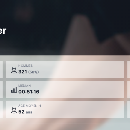
er
HOMMES
321
(58%)
MÉDIAN
00:51:16
ÂGE MOYEN H
52
ans