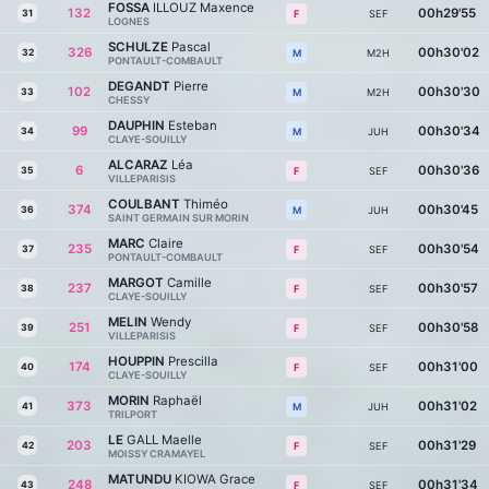
FOSSA
ILLOUZ Maxence
132
00h29'55
31
SEF
F
LOGNES
SCHULZE
Pascal
326
00h30'02
32
M2H
M
PONTAULT-COMBAULT
DEGANDT
Pierre
102
00h30'30
33
M2H
M
CHESSY
DAUPHIN
Esteban
99
00h30'34
34
JUH
M
CLAYE-SOUILLY
ALCARAZ
Léa
6
00h30'36
35
SEF
F
VILLEPARISIS
COULBANT
Thiméo
374
00h30'45
36
JUH
M
SAINT GERMAIN SUR MORIN
MARC
Claire
235
00h30'54
37
SEF
F
PONTAULT-COMBAULT
MARGOT
Camille
237
00h30'57
38
SEF
F
CLAYE-SOUILLY
MELIN
Wendy
251
00h30'58
39
SEF
F
VILLEPARISIS
HOUPPIN
Prescilla
174
00h31'00
40
SEF
F
CLAYE-SOUILLY
MORIN
Raphaël
373
00h31'02
41
JUH
M
TRILPORT
LE
GALL Maelle
203
00h31'29
42
SEF
F
MOISSY CRAMAYEL
MATUNDU
KIOWA Grace
248
00h31'34
43
SEF
F