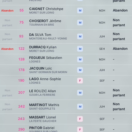
PROVINS
partant
partant
CAIGNET
Christohpe
55
Abandon
Abandon
M2H
M
MORET SUR LOING
Non
Non
CHOSEROT
Jérôme
75
M2H
M
TOURNAN EN BRIE
partant
partant
Non
Non
DA
SILVA Tom
93
JUH
M
MONTEREAU-FAULT-YONNE
partant
partant
DURRACQ
Kylian
122
Abandon
Abandon
SEH
M
MORET SUR LOING
FEGUEUX
Sébastien
128
-
M2H
M
LOGNES
JACQUIN
Loic
178
-
JUH
M
SAINT GERMAIN SUR MORIN
LAGO
Anne-Sophie
190
-
SEF
F
LOGNES
Non
Non
LE
ROUZIC Allan
207
M2H
M
OZOIR LA FERRIERE
partant
partant
Non
Non
MARTINOT
Mathis
242
JUH
M
SAINT-SOUPPLETS
partant
partant
MASSART
Lionel
243
-
SEF
F
LA FERTE GAUCHER
PINTOR
Gabriel
290
-
SEF
F
SOUPPES SUR LOING