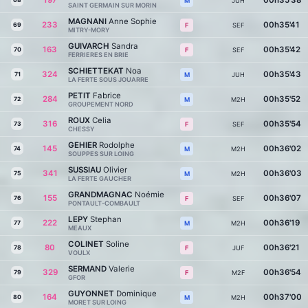
197
00h35'38
68
JUH
M
SAINT GERMAIN SUR MORIN
MAGNANI
Anne Sophie
233
00h35'41
69
SEF
F
MITRY-MORY
GUIVARCH
Sandra
163
00h35'42
70
SEF
F
FERRIERES EN BRIE
SCHIETTEKAT
Noa
324
00h35'43
71
JUH
M
LA FERTE SOUS JOUARRE
PETIT
Fabrice
284
00h35'52
72
M2H
M
GROUPEMENT NORD
ROUX
Celia
316
00h35'54
73
SEF
F
CHESSY
GEHIER
Rodolphe
145
00h36'02
74
M2H
M
SOUPPES SUR LOING
SUSSIAU
Olivier
341
00h36'03
75
M2H
M
LA FERTE GAUCHER
GRANDMAGNAC
Noémie
155
00h36'07
76
SEF
F
PONTAULT-COMBAULT
LEPY
Stephan
222
00h36'19
77
M2H
M
MEAUX
COLINET
Soline
80
00h36'21
78
JUF
F
VOULX
SERMAND
Valerie
329
00h36'54
79
M2F
F
GFOR
GUYONNET
Dominique
164
00h37'00
80
M2H
M
MORET SUR LOING