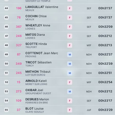
SAVIGNY-LE-TEMPLE
LANGUILLAT
Valentine
196
00h31'37
44
SEF
F
MEAUX
COCHIN
Chloe
78
00h31'37
45
SEF
F
MEAUX
WHEATLEY
Anne
367
00h32'09
46
SEF
F
LOGNES
MATOS
Diana
246
00h32'12
47
SEF
F
LOGNES
SCOTTE
Hinda
327
00h32'13
48
M1F
F
TRILPORT
COTTENOT
Jean Marc
87
00h32'37
49
M2H
M
PROVINS
TRICOT
Sébastien
349
00h32'39
50
M2H
M
TORCY
MATHON
Thibaut
245
00h32'51
51
M2H
M
LIZY SUR OURCQ
ARNOLD
Katell
15
00h32'54
52
M1F
F
MORET SUR LOING
OXIBAR
Joel
273
00h33'12
53
M2H
M
GROUPEMENT OUEST
DESRUES
Marion
109
00h33'17
54
SEF
F
FERRIERES EN BRIE
BLOT
Louise
37
00h33'29
55
JUF
F
CLAYE-SOUILLY