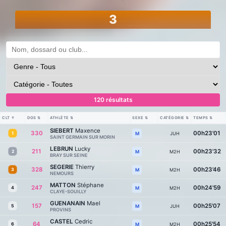
3
120 résultats
CLT
↑
DOS
⇅
ATHLÈTE
⇅
SEXE
⇅
CATÉGORIE
⇅
TEMPS
⇅
SIEBERT
Maxence
330
00h23'01
1
JUH
M
SAINT GERMAIN SUR MORIN
LEBRUN
Lucky
211
00h23'32
2
M2H
M
BRAY SUR SEINE
SEGERIE
Thierry
328
00h23'46
3
M2H
M
NEMOURS
MATTON
Stéphane
247
00h24'59
4
M2H
M
CLAYE-SOUILLY
GUENANAIN
Mael
157
00h25'07
5
JUH
M
PROVINS
CASTEL
Cedric
64
00h25'54
6
M2H
M