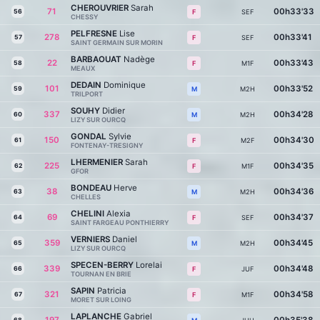
CHEROUVRIER
Sarah
71
00h33'33
56
SEF
F
CHESSY
PELFRESNE
Lise
278
00h33'41
57
SEF
F
SAINT GERMAIN SUR MORIN
BARBAOUAT
Nadège
22
00h33'43
58
M1F
F
MEAUX
DEDAIN
Dominique
101
00h33'52
59
M2H
M
TRILPORT
SOUHY
Didier
337
00h34'28
60
M2H
M
LIZY SUR OURCQ
GONDAL
Sylvie
150
00h34'30
61
M2F
F
FONTENAY-TRESIGNY
LHERMENIER
Sarah
225
00h34'35
62
M1F
F
GFOR
BONDEAU
Herve
38
00h34'36
63
M2H
M
CHELLES
CHELINI
Alexia
69
00h34'37
64
SEF
F
SAINT FARGEAU PONTHIERRY
VERNIERS
Daniel
359
00h34'45
65
M2H
M
LIZY SUR OURCQ
SPECEN-BERRY
Lorelai
339
00h34'48
66
JUF
F
TOURNAN EN BRIE
SAPIN
Patricia
321
00h34'58
67
M1F
F
MORET SUR LOING
LAPLANCHE
Gabriel