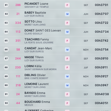
PICANDET
Loane
286
00h37'01
81
SEF
F
SAVIGNY-LE-TEMPLE
BABEY
Baptiste
21
00h37'07
82
JUH
M
LIZY SUR OURCQ
SOTTO
Lilou
334
00h37'22
83
SEF
F
MORET SUR LOING
DONET
SAINT GES Loevan
113
00h37'34
84
JUH
M
CLAYE-SOUILLY
TSACHIRIS
Fanny
351
00h37'42
85
SEF
F
LA FERTE SOUS JOUARRE
CANDAT
Jean-Marc
58
00h37'54
86
M2H
M
LIZY SUR OURCQ
MASSE
Tifenn
244
00h39'10
87
SEF
F
LIZY SUR OURCQ
LORINI
Kélia
230
00h39'11
88
JUF
F
SAINT GERMAIN SUR MORIN
DIBLING
Olivier
111
00h39'27
89
M2H
M
BRIE COMTE ROBERT
LEMOINE
Laurent
218
00h39'47
90
M2H
M
MORET SUR LOING
BAYADO
Emma
24
00h40'38
91
SEF
F
MORET SUR LOING
BOUCHARD
Emma
44
00h40'51
92
SEF
F
MEAUX
ALDEBERT
Catherine