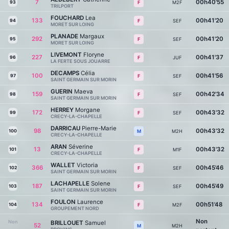
7
00h40'55
93
M2F
F
TRILPORT
FOUCHARD
Lea
133
00h41'20
94
SEF
F
MORET SUR LOING
PLANADE
Margaux
292
00h41'20
95
SEF
F
MORET SUR LOING
LIVEMONT
Floryne
227
00h41'37
96
JUF
F
LA FERTE SOUS JOUARRE
DECAMPS
Célia
100
00h41'56
97
SEF
F
SAINT GERMAIN SUR MORIN
GUERIN
Maeva
159
00h42'34
98
SEF
F
SAINT GERMAIN SUR MORIN
HERREY
Morgane
172
00h43'32
99
SEF
F
CRECY-LA-CHAPELLE
DARRICAU
Pierre-Marie
98
00h43'32
100
M2H
M
CRECY-LA-CHAPELLE
ARAN
Séverine
13
00h43'32
101
M1F
F
CRECY-LA-CHAPELLE
WALLET
Victoria
366
00h45'46
102
SEF
F
SAINT GERMAIN SUR MORIN
LACHAPELLE
Solene
187
00h45'49
103
SEF
F
SAINT GERMAIN SUR MORIN
FOULON
Laurence
134
00h51'48
104
M2F
F
GROUPEMENT NORD
Non
Non
BRILLOUET
Samuel
52
M2H
M