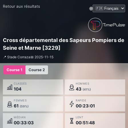
Retour aux résultats
🌐
Cross départemental des Sapeurs Pompiers de
Seine et Marne [3229]
📍 Stade Corraza
📅 2025-11-15
Course 1
Course 2
CLASSÉS
HOMMES
104
43
(41%)
FEMMES
RAPIDE
61
00:23:01
(59%)
MÉDIAN
LENT
00:33:03
00:51:48