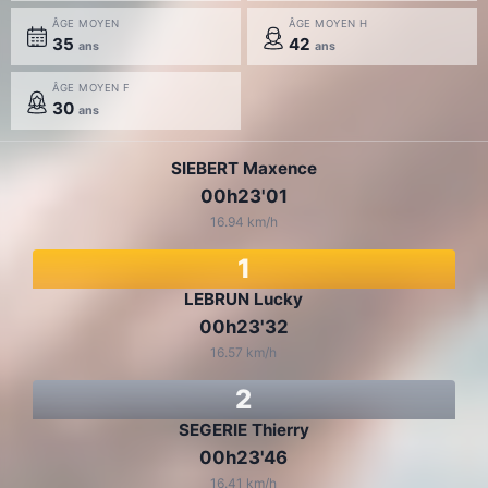
ÂGE MOYEN
ÂGE MOYEN H
35
42
ans
ans
ÂGE MOYEN F
30
ans
SIEBERT Maxence
00h23'01
16.94 km/h
1
LEBRUN Lucky
00h23'32
16.57 km/h
2
SEGERIE Thierry
00h23'46
16.41 km/h