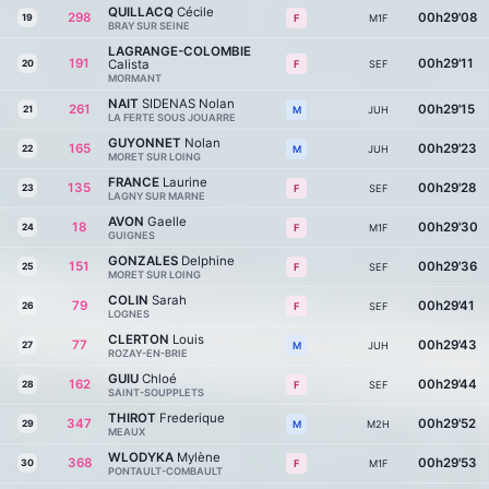
QUILLACQ
Cécile
298
00h29'08
19
M1F
F
BRAY SUR SEINE
LAGRANGE-COLOMBIE
191
00h29'11
Calista
20
SEF
F
MORMANT
NAIT
SIDENAS Nolan
261
00h29'15
21
JUH
M
LA FERTE SOUS JOUARRE
GUYONNET
Nolan
165
00h29'23
22
JUH
M
MORET SUR LOING
FRANCE
Laurine
135
00h29'28
23
SEF
F
LAGNY SUR MARNE
AVON
Gaelle
18
00h29'30
24
M1F
F
GUIGNES
GONZALES
Delphine
151
00h29'36
25
SEF
F
MORET SUR LOING
COLIN
Sarah
79
00h29'41
26
SEF
F
LOGNES
CLERTON
Louis
77
00h29'43
27
JUH
M
ROZAY-EN-BRIE
GUIU
Chloé
162
00h29'44
28
SEF
F
SAINT-SOUPPLETS
THIROT
Frederique
347
00h29'52
29
M2H
M
MEAUX
WLODYKA
Mylène
368
00h29'53
30
M1F
F
PONTAULT-COMBAULT