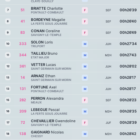
CLAYE-SOUILLY
BRIATTE
Charlotte
51
00h26'39
7
SEF
F
PONTAULT-COMBAULT
BORDEYNE
Magalie
41
00h26'40
8
SEF
F
LA FERTE SOUS JOUARRE
CONAN
Coraline
83
00h26'49
9
SEF
F
SAVIGNY-LE-TEMPLE
SOLON
Loris
333
00h27'34
10
JUH
M
TRILPORT
TAILLIEU
Bruno
344
00h27'43
11
M2H
M
ETAT MAJOR
VETTER
Lucas
361
00h28'02
12
JUH
M
SAINT GERMAIN SUR MORIN
ARNAIZ
Ethan
14
00h28'17
13
JUH
M
SAINT GERMAIN SUR MORIN
FORTUNE
Axel
131
00h28'17
13
JUH
M
PONTAULT-COMBAULT
PERRON
Alexandra
282
00h28'23
15
SEF
F
MEAUX
LEBEGUE
Pascal
209
00h28'35
16
M2H
M
LA FERTE SOUS JOUARRE
CHEVAILLIER
Gwendoline
72
00h28'39
17
JUF
F
SAVIGNY-LE-TEMPLE
GAIGNARD
Nicolas
138
00h28'42
18
M2H
M
CHESSY