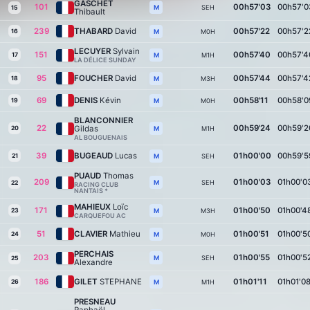
GASCHET
101
00h57'03
00h57'0
SEH
M
15
Thibault
239
THABARD
David
00h57'22
00h57'2
16
M0H
M
LECUYER
Sylvain
151
00h57'40
00h57'4
17
M1H
M
LA DÉLICE SUNDAY
95
FOUCHER
David
00h57'44
00h57'4
18
M3H
M
69
DENIS
Kévin
00h58'11
00h58'0
19
M0H
M
BLANCONNIER
22
00h59'24
00h59'2
Gildas
20
M1H
M
AL BOUGUENAIS
39
BUGEAUD
Lucas
01h00'00
00h59'5
21
SEH
M
PUAUD
Thomas
209
01h00'03
01h00'0
SEH
M
22
RACING CLUB
NANTAIS *
MAHIEUX
Loïc
171
01h00'50
01h00'4
23
M3H
M
CARQUEFOU AC
51
CLAVIER
Mathieu
01h00'51
01h00'5
24
M0H
M
PERCHAIS
203
01h00'55
01h00'5
SEH
M
25
Alexandre
186
GILET
STEPHANE
01h01'11
01h01'0
26
M1H
M
PRESNEAU