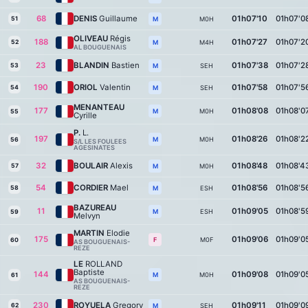
68
DENIS
Guillaume
01h07'10
01h07'0
51
M0H
M
OLIVEAU
Régis
188
01h07'27
01h07'2
52
M4H
M
AL BOUGUENAIS
23
BLANDIN
Bastien
01h07'38
01h07'2
53
SEH
M
190
ORIOL
Valentin
01h07'58
01h07'5
54
SEH
M
MENANTEAU
177
01h08'08
01h08'0
M0H
M
55
Cyrille
P.
L.
197
01h08'26
01h08'2
M0H
M
56
S/L LES FOULEES
AGESINATES
32
BOULAIR
Alexis
01h08'48
01h08'4
57
M0H
M
54
CORDIER
Mael
01h08'56
01h08'5
58
ESH
M
BAZUREAU
11
01h09'05
01h08'5
ESH
M
59
Melvyn
MARTIN
Elodie
175
01h09'06
01h09'0
M0F
F
60
AS BOUGUENAIS-
REZE
LE
ROLLAND
Baptiste
144
01h09'08
01h09'0
M0H
M
61
AS BOUGUENAIS-
REZE
230
ROYUELA
Gregory
01h09'11
01h09'0
62
SEH
M