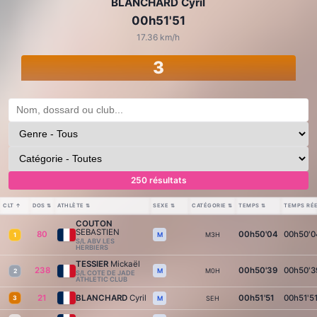
BLANCHARD Cyril
00h51'51
17.36 km/h
3
250 résultats
CLT
↑
DOS
⇅
ATHLÈTE
⇅
SEXE
⇅
CATÉGORIE
⇅
TEMPS
⇅
TEMPS RÉ
COUTON
SEBASTIEN
80
00h50'04
00h50'0
M3H
M
1
S/L ABV LES
HERBIERS
TESSIER
Mickaël
238
00h50'39
00h50'3
M0H
M
2
S/L COTE DE JADE
ATHLETIC CLUB
21
BLANCHARD
Cyril
00h51'51
00h51'5
3
SEH
M