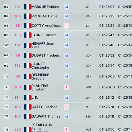
174
MARQUE
Fabrice
01h25'07
01h24'5
163
M5H
M
204
PRÉNEAU
Daniel
01h25'23
01h25'1
164
M6H
M
56
COTTY
Angélique
01h25'24
01h25'1
165
SEF
F
133
JAUNET
Xavier
01h25'47
01h25'3
166
M0H
M
HENAFF
Jean-
124
01h25'48
01h25'4
M4H
M
167
Yves
79
DUGAST
Frederic
01h25'52
01h25'3
168
M2H
M
JAUNET
132
01h25'54
01h25'3
M2H
M
169
Christophe
DELPIERRE
66
01h26'03
01h25'4
M3H
M
170
Gregory
PLANTIVE
200
01h26'06
01h25'5
M5F
F
171
Elisabeth
134
J.
R.
01h26'12
01h25'5
172
M4H
M
102
GATTO
Clarisse
01h26'18
01h26'0
173
SEF
F
105
GAUVRIT
Thomas
01h26'18
01h26'0
174
SEH
M
RETAILLAUD
Fanny
220
01h26'56
01h26'4
M2F
F
175