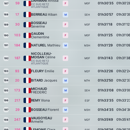
DAHMANI
Anissa
59
01h30'35
01h30'2
M0F
F
187
CC SUD RETZ
ATLANTIQUE
17
BERRIEAU
Alban
01h30'57
01h30'3
188
SEH
M
BOSSEAU
30
01h31'18
01h31'12
M3F
F
189
Severine
GAUDIN
103
01h31'25
01h31'0
M0F
F
190
Clementine
184
NATUREL
Mathieu
01h31'29
01h31'0
191
M3H
M
NICOLLEAU-
MOISAN
Céline
187
01h31'43
01h31'3
M0F
F
192
CC SUD RETZ
ATLANTIQUE
93
FLEURY
Emilie
01h32'26
01h32'2
193
M2F
F
20
BITARD
Jacques
01h32'50
01h32'3
194
M7H
M
MICHAUD
173
01h33'08
01h33'0
SEH
M
195
FREDERIC
217
REMY
Illona
01h33'35
01h33'2
196
ESF
F
29
BOSSEAU
Florent
01h34'35
01h34'3
197
M3H
M
VAUGOYEAU
247
01h35'49
01h35'4
M2F
F
198
Armelle
156
LEMOINE
Clara
01h36'36
01h36'2
199
ESF
F