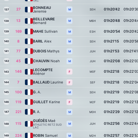
TAC
BONNEAU
27
01h20'42
01h20'3
SEH
M
137
Jeremie
BEILLEVAIRE
13
01h20'48
01h20'4
M6H
M
138
Bernard
169
MAHE
Sullivan
01h20'54
01h20'4
139
ESH
M
8
BARIL
Alex
01h21'15
01h20'5
140
SEH
M
77
DUBOIS
Mathys
01h21'53
01h21'41
141
JUH
M
45
CHAUVIN
Noah
01h22'08
01h22'0
142
JUH
M
LECOMPTE
146
01h22'18
01h22'0
M0F
F
143
Aliénor
7
BALLAUD
Laurine
01h22'18
01h22'0
144
SEF
F
100
G.
A.
01h22'19
01h22'0
145
SEH
M
119
GUILLET
Karine
01h22'19
01h22'1
146
M2F
F
221
R.
A.
01h22'29
01h22'1
147
M0H
M
GUÉDÈS
Maé
115
01h22'56
01h22'4
JUH
M
148
ATHLETIC RETZ SUD
LAC
224
ROBIN
Samuel
01h22'57
01h22'5
149
M2H
M