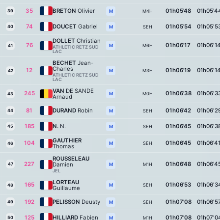
35
BRETON
Olivier
01h05'48
01h05'4
39
M4H
M
74
DOUCET
Gabriel
01h05'54
01h05'5
40
SEH
M
DOLLET
Christian
76
01h06'17
01h06'1
M6H
M
41
ATHLETIC RETZ SUD
LAC
BECHET
Jean-
Charles
12
01h06'19
01h06'1
M3H
M
42
ATHLETIC RETZ SUD
LAC
VAN
DE SANDE
245
01h06'38
01h06'3
M0H
M
43
Arnaud
81
DURAND
Robin
01h06'42
01h06'2
44
SEH
M
185
N.
N.
01h06'45
01h06'3
45
SEH
M
GAUTHIER
104
01h06'45
01h06'4
SEH
M
46
Thomas
ROUSSELEAU
227
01h06'48
01h06'4
Damien
47
M1H
M
JEL
LORTEAU
165
01h06'53
01h06'3
SEH
M
48
Guillaume
192
PELISSON
Deusty
01h07'08
01h06'5
49
SEH
M
125
HILLIARD
Fabien
01h07'08
01h07'0
50
M1H
M