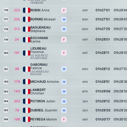
S/L ABV LES
HERBIERS
223
ROBIN
Anne
01h27'01
01h26'4
176
M3F
F
225
ROPARS
Mickael
01h27'01
01h26'4
177
M3H
M
RAGUENEAU
213
01h27'25
01h27'2
M2H
M
178
Stéphane
BOCHNIAK
24
01h28'01
01h28'0
M3F
F
179
Karine
LIDUREAU
Florence
161
01h28'11
01h28'0
M2F
F
180
CC SUD RETZ
ATLANTIQUE
GABORIAU
Fabrice
98
01h28'13
01h27'5
M5H
M
181
LES KÉKÉS DU
BOCAGE
178
MICHAUD
Antoine
01h28'51
01h28'3
182
M1H
M
LAMBERT
140
01h29'06
01h28'5
M7H
M
183
Christian
202
POTIRON
Julien
01h29'12
01h29'0
184
SEH
M
78
DUBREIL
Quentin
01h29'30
01h29'2
185
SEH
M
198
PEYREGA
Marion
01h30'17
01h30'0
186
M0F
F