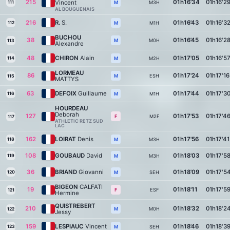
215
01h16'34
01h16'2
Vincent
111
M3H
M
AL BOUGUENAIS
216
R.
S.
01h16'43
01h16'3
112
M1H
M
BUCHOU
38
01h16'45
01h16'2
M0H
M
113
Alexandre
48
CHIRON
Alain
01h17'05
01h16'5
114
M2H
M
LORMEAU
86
01h17'24
01h17'16
ESH
M
115
MATTYS
63
DEFOIX
Guillaume
01h17'44
01h17'3
116
M1H
M
HOURDEAU
Deborah
127
01h17'53
01h17'4
M2F
F
117
ATHLETIC RETZ SUD
LAC
162
LOIRAT
Denis
01h17'56
01h17'41
118
M3H
M
108
GOUBAUD
David
01h18'03
01h17'5
119
M3H
M
36
BRIAND
Giovanni
01h18'09
01h17'5
120
SEH
M
BIGEON
CALFATI
19
01h18'11
01h17'5
ESF
F
121
Hermine
QUISTREBERT
210
01h18'32
01h18'2
M0H
M
122
Jessy
159
LESPIAUC
Vincent
01h18'46
01h18'3
123
SEH
M