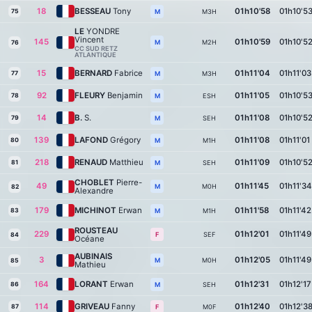
18
BESSEAU
Tony
01h10'58
01h10'5
75
M3H
M
LE
YONDRE
Vincent
145
01h10'59
01h10'5
M2H
M
76
CC SUD RETZ
ATLANTIQUE
15
BERNARD
Fabrice
01h11'04
01h11'03
77
M3H
M
92
FLEURY
Benjamin
01h11'05
01h10'5
78
ESH
M
14
B.
S.
01h11'08
01h10'5
79
SEH
M
139
LAFOND
Grégory
01h11'08
01h11'01
80
M1H
M
218
RENAUD
Matthieu
01h11'09
01h10'5
81
SEH
M
CHOBLET
Pierre-
49
01h11'45
01h11'34
M0H
M
82
Alexandre
179
MICHINOT
Erwan
01h11'58
01h11'42
83
M1H
M
ROUSTEAU
229
01h12'01
01h11'49
SEF
F
84
Océane
AUBINAIS
3
01h12'05
01h11'49
M0H
M
85
Mathieu
164
LORANT
Erwan
01h12'31
01h12'17
86
SEH
M
114
GRIVEAU
Fanny
01h12'40
01h12'3
87
M0F
F