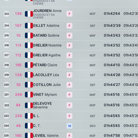
DOUDOU ET SA
CHÉRIE
JOURDREN
Anne
136
01h42'44
01h42'3
M2F
F
213
DOUDOU ET SA
CHÉRIE
107
GILLET
Adeline
01h43'39
01h43'2
214
SEF
F
10
BATARD
Solène
01h43'43
01h43'3
215
M0F
F
113
GRELIER
Noemie
01h43'52
01h43'4
216
M1F
F
112
GRELIER
Agathe
01h43'52
01h43'5
217
M2F
F
195
PÉTARD
Claire
01h44'10
01h44'0
218
M0F
F
138
LACOLLEY
Léa
01h44'26
01h44'1
219
SEF
F
55
COTILLON
Julie
01h44'27
01h44'0
220
SEF
F
249
VINET
Myriam
01h45'16
01h45'0
221
M4F
F
DELEVOYE
64
01h45'16
01h45'0
M3F
F
222
Séverine
236
S.
L.
01h45'45
01h45'2
223
SEF
F
46
C.
T.
01h45'45
01h45'2
224
SEH
M
160
LEVIEIL
Valerie
01h47'58
01h47'5
225
M3F
F