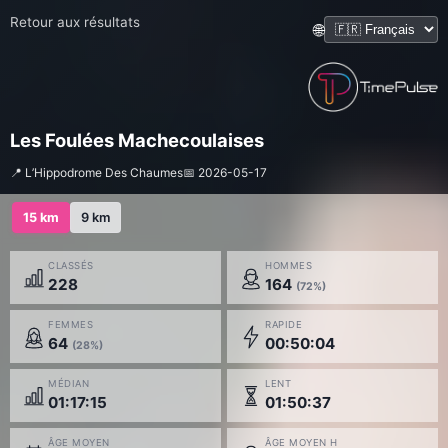
Retour aux résultats
🌐
Les Foulées Machecoulaises
📍 L’Hippodrome Des Chaumes
📅 2026-05-17
15 km
9 km
CLASSÉS
HOMMES
228
164
(72%)
FEMMES
RAPIDE
64
00:50:04
(28%)
MÉDIAN
LENT
01:17:15
01:50:37
ÂGE MOYEN
ÂGE MOYEN H