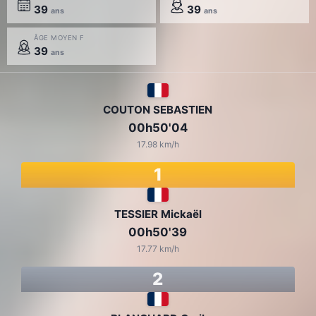
39
39
ans
ans
ÂGE MOYEN F
39
ans
COUTON SEBASTIEN
00h50'04
17.98 km/h
1
TESSIER Mickaël
00h50'39
17.77 km/h
2