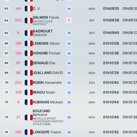
44
C.
V.
01h09'25
01h09'2
63
M0H
M
SALMON
Flavie
233
01h09'28
01h09'2
SEF
F
64
RACING CLUB
NANTAIS *
BAIDROUET
6
01h09'40
01h09'2
SEH
M
65
Corentin
155
LEMOINE
Alexis
01h10'08
01h10'0
66
M0H
M
126
HONORE
Florian
01h10'28
01h10'21
67
M0H
M
67
DENIAUD
Elie
01h10'29
01h10'19
68
SEH
M
85
JOALLAND
DAVID
01h10'29
01h10'2
69
M0H
M
222
ROBIN
Alexandre
01h10'40
01h10'3
70
ESH
M
219
RENOU
Noah
01h10'44
01h10'4
71
JUH
M
4
AUBINAIS
Mickael
01h10'44
01h10'31
72
M0H
M
BOUCARD
Bertrand
31
01h10'46
01h10'3
73
M3H
M
METALLO SPORT
CHANTENAY NANTES
ATHLETISME
163
LONGEPE
Yoann
01h10'55
01h10'4
74
M1H
M