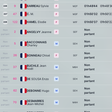
9
BARREAU
Sylvie
01h48'44
01h48'3
226
M2F
F
47
C.
M.
01h50'32
01h50'2
227
M3F
F
122
HAMEL
Elodie
01h50'37
01h50'2
228
M1F
F
Non
Non
2
ANGELVY
Jeanne
SEF
F
partant
partant
Non
Non
BACCONNAIS
5
SEH
M
Charley
partant
partant
Non
Non
26
BONNEAU
Chloé
SEF
F
partant
partant
Non
Non
BUCHLE
Jean
37
M6H
M
Noël
partant
partant
Non
Non
60
DE
SOUSA Enzo
SEH
M
partant
partant
Non
Non
62
DEBONNE
Hugo
SEH
M
partant
partant
Non
Non
DESMARRES
70
M4H
M
Jean-Michel
partant
partant