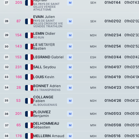
Raphaël
205
01h01'44
01h01'4
27
SEH
M
S/L PAYS DE SAINT
GILLES VENDEE
ATHLETISME
EVAIN
Julien
87
PAYS DE SAINT
01h02'02
01h02'0
28
SEH
M
GILLES CROIX DE VIE
VENDÉE TRIATHLON
LEMIN
Didier
154
01h02'34
01h02'3
29
M2H
M
SO RUN
LE
METAYER
143
01h02'54
01h02'5
M0H
M
30
Bastien
153
LEGRAND
Gabriel
01h03'44
01h03'4
31
ESH
M
231
SALL
Seydou
01h04'07
01h03'5
32
M2H
M
166
LOUIS
Kevin
01h04'19
01h04'0
33
M0H
M
BONNET
Adrien
28
01h04'23
01h04'1
34
M1H
M
LES TRANSPIRIENS
COLLANGE
53
01h04'26
01h04'2
Fabien
35
M2H
M
AL BOUGUENAIS
PLOUVIEZ
201
01h05'03
01h05'0
M0H
M
36
Benjamin
DELHOMMEAU
65
01h05'08
01h05'0
M1H
M
37
Sébastien
176
MELLERIN
Arnaud
01h05'16
01h05'1
38
M0H
M