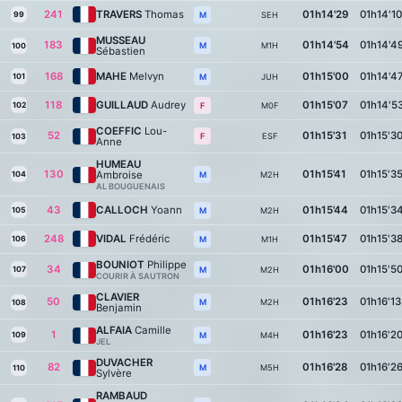
241
TRAVERS
Thomas
01h14'29
01h14'10
99
SEH
M
MUSSEAU
183
01h14'54
01h14'4
M1H
M
100
Sébastien
168
MAHE
Melvyn
01h15'00
01h14'4
101
JUH
M
118
GUILLAUD
Audrey
01h15'07
01h14'5
102
M0F
F
COEFFIC
Lou-
52
01h15'31
01h15'3
ESF
F
103
Anne
HUMEAU
130
01h15'41
01h15'3
Ambroise
104
M2H
M
AL BOUGUENAIS
43
CALLOCH
Yoann
01h15'44
01h15'3
105
M2H
M
248
VIDAL
Frédéric
01h15'47
01h15'3
106
M1H
M
BOUNIOT
Philippe
34
01h16'00
01h15'5
107
M2H
M
COURIR À SAUTRON
CLAVIER
50
01h16'23
01h16'13
M2H
M
108
Benjamin
ALFAIA
Camille
1
01h16'23
01h16'2
109
M4H
M
JEL
DUVACHER
82
01h16'28
01h16'2
M5H
M
110
Sylvère
RAMBAUD