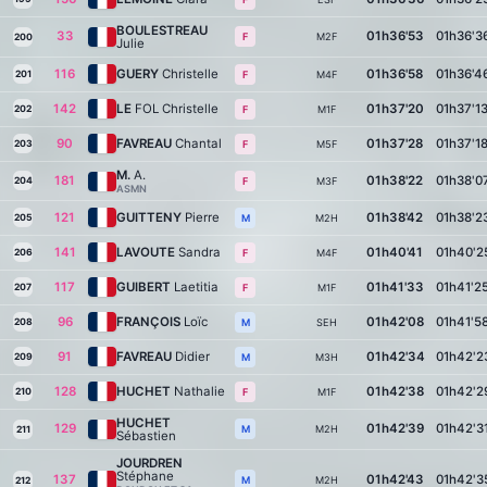
BOULESTREAU
33
01h36'53
01h36'3
M2F
F
200
Julie
116
GUERY
Christelle
01h36'58
01h36'4
201
M4F
F
142
LE
FOL Christelle
01h37'20
01h37'1
202
M1F
F
90
FAVREAU
Chantal
01h37'28
01h37'1
203
M5F
F
M.
A.
181
01h38'22
01h38'0
204
M3F
F
ASMN
121
GUITTENY
Pierre
01h38'42
01h38'2
205
M2H
M
141
LAVOUTE
Sandra
01h40'41
01h40'2
206
M4F
F
117
GUIBERT
Laetitia
01h41'33
01h41'2
207
M1F
F
96
FRANÇOIS
Loïc
01h42'08
01h41'5
208
SEH
M
91
FAVREAU
Didier
01h42'34
01h42'2
209
M3H
M
128
HUCHET
Nathalie
01h42'38
01h42'2
210
M1F
F
HUCHET
129
01h42'39
01h42'3
M2H
M
211
Sébastien
JOURDREN
Stéphane
137
01h42'43
01h42'3
M2H
M
212