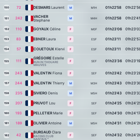
72
DESMARS
Laurent
01h22'58
01h22'5
150
M1H
M
VACHER
242
01h22'58
01h22'4
M4H
M
151
Stephane
110
GOYAUX
Céline
01h23'06
01h23'0
152
M0F
F
83
EBNER
Laura
01h23'11
01h22'5
153
ESF
F
57
COUETOUX
Klervi
01h23'11
01h22'5
154
ESF
F
GRÉGOIRE
Estelle
111
01h23'36
01h23'1
SEF
F
155
RUN IN THOUARE
MAUVES
243
VALENTIN
Fiona
01h23'42
01h23'2
156
SEF
F
244
VALENTIN
Thierry
01h23'43
01h23'3
157
M3H
M
235
SIVIERO
Denis
01h23'43
01h23'3
158
M5H
M
207
PRUVOT
Lou
01h24'25
01h24'2
159
SEF
F
193
PELLETIER
Marie
01h24'30
01h24'1
160
SEF
F
189
OLIVIER
Antoine
01h24'31
01h24'2
161
M5H
M
BURGAUD
Clara
42
01h24'32
01h24'2
SEF
F
162
RACING CLUB
NANTAIS *