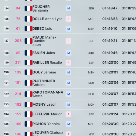
FOUCHER
94
01h18'47
01h18'3
SEH
M
124
Benjamin
75
DOLLÉ
Anne-Lyse
01h18'53
01h18'4
125
M0F
F
61
DEBEC
Loic
01h19'10
01h19'0
126
M4H
M
PUAUD
Marie-
208
01h19'21
01h19'13
Camille
127
SEF
F
ASMN
89
FANIEN
Jules
01h19'46
01h19'4
128
JUH
M
211
RABILLER
Rosalie
01h20'00
01h19'4
129
SEF
F
109
GOUY
Jerome
01h20'01
01h19'4
130
M3H
M
PAUTONNIER
191
01h20'06
01h19'5
SEH
M
131
Antoine
RAKOTOMANANA
214
01h20'07
01h19'5
SEH
M
132
Alexis
182
MOSNY
Jason
01h20'07
01h19'5
133
M0H
M
152
LEFEUVRE
Marion
01h20'24
01h20'1
134
SEF
F
199
PICHON
Yannick
01h20'30
01h20'2
135
M3H
M
LECUYER
Clarisse
148
01h20'30
01h20'2
136
M1F
F