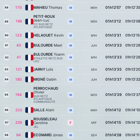
170
MAHIEU
Thomas
01h12'57
01h12'3
88
M0H
M
PETIT-ROUX
Jean-Luc
196
01h13'12
01h13'0
M5H
M
89
CC SUD RETZ
ATLANTIQUE
123
HELAOUET
Kevin
01h13'31
01h13'15
90
M1H
M
40
BULOURDE
Mael
01h13'33
01h13'2
91
JUH
M
BULOURDE
Yoann
41
01h13'33
01h13'2
M1H
M
92
ATHLETIC RETZ SUD
LAC
131
JARNY
Loïs
01h13'35
01h13'2
93
SEH
M
180
MIGNÉ
Gabin
01h13'37
01h13'3
94
JUH
M
PERROCHAUD
Olivier
194
01h13'39
01h13'3
95
M2H
M
SUD RETZ
ATLANTIQUE
COMMUNAUTÉ
232
SALLE
Alain
01h14'12
01h14'10
96
M4H
M
ROUSSELEAU
226
01h14'15
01h14'12
Caroline
97
M1F
F
JEL
84
ECOMARD
Jonas
01h14'28
01h14'11
98
SEH
M