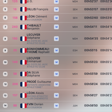
135
J.
G.
00h52'37
00h52'3
4
M2H
M
16
OILLIS
François
00h53'07
00h53'0
5
SEH
M
LÉON
Clément
158
00h53'40
00h53'4
6
SEH
M
ES COUERON
THIBAULT
240
00h54'11
00h54'1
M0H
M
7
Benjamin
LECUYER
Stéphane
150
00h54'35
00h54'3
M2H
M
8
S/L COTE DE JADE
ATHLETIC CLUB
BONHOMMEAU-
25
00h55'15
00h55'1
ESH
M
9
THOMÉ
Raphaël
LECUYER
Emmanuel
149
00h55'23
00h55'2
M1H
M
10
S/L COTE DE JADE
ATHLETIC CLUB
DA
SILVA
58
00h55'59
00h55'5
M0H
M
11
Stéphane
PRODÉ
Guillaume
206
00h56'24
00h56'2
M0H
M
12
ENTENTE ANGEVINE
ATHLETISME*
LÉON
Alexis
157
00h56'27
00h56'2
SEH
M
13
RACING ATHLETIC
CLUB CHEMINOTS
EVIN
Dorian
88
00h56'50
00h56'5
14
JUH
M
ES COUERON