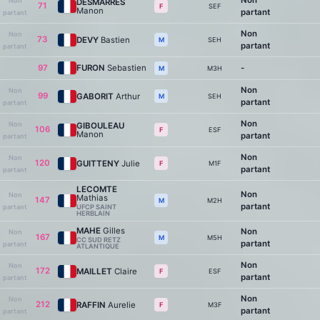
Non
Non
DESMARRES
71
SEF
F
Manon
partant
partant
Non
Non
73
DEVY
Bastien
SEH
M
partant
partant
97
FURON
Sebastien
-
M3H
M
Non
Non
99
GABORIT
Arthur
SEH
M
partant
partant
Non
Non
GIBOULEAU
106
ESF
F
Manon
partant
partant
Non
Non
120
GUITTENY
Julie
M1F
F
partant
partant
LECOMTE
Non
Non
Mathias
147
M2H
M
partant
partant
UFCP SAINT
HERBLAIN
MAHE
Gilles
Non
Non
167
M5H
M
CC SUD RETZ
partant
partant
ATLANTIQUE
Non
Non
172
MAILLET
Claire
ESF
F
partant
partant
Non
Non
212
RAFFIN
Aurelie
M3F
F
partant
partant