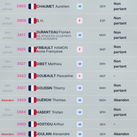
Non
Non
3600
CHAUMET
Aurelien
SEH
M
partant
partant
Non
Non
3608
D.
H.
ESF
F
partant
partant
DURANTEAU
Florian
Non
Non
3617
M0H
M
S/L ATHLETIC CLUB PAYS
partant
partant
DES ACHARDS
Non
Non
FRIBAULT
HAMON
3625
M3F
F
Anne Françoise
partant
partant
Non
Non
3627
GIBET
Mathieu
M1H
M
partant
partant
3632
GOUBAULT
Pascaline
-
M2F
F
Non
Non
3637
GOUSSIN
Thierry
M4H
M
partant
partant
3639
GUÉRON
Thomas
Abandon
Abandon
M0H
M
Non
Non
3644
HABERT
Tristan
M1H
M
partant
partant
3650
HOSTIOU
Arthur
-
SEH
M
3655
JOULAIN
Alexandre
Abandon
Abandon
SEH
M