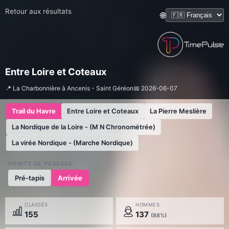
Retour aux résultats
🌐
Entre Loire et Coteaux
📍 La Charbonnière à Ancenis - Saint Géréon
📅 2026-06-07
Trail du Havre
Entre Loire et Coteaux
La Pierre Meslière
La Nordique de la Loire - (M N Chronométrée)
La virée Nordique - (Marche Nordique)
POINTS DE PASSAGE
Pré-tapis
Arrivée
CLASSÉS
HOMMES
155
137
(88%)