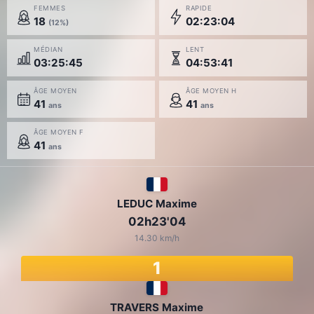
FEMMES
RAPIDE
18
02:23:04
(12%)
MÉDIAN
LENT
03:25:45
04:53:41
ÂGE MOYEN
ÂGE MOYEN H
41
41
ans
ans
ÂGE MOYEN F
41
ans
LEDUC Maxime
02h23'04
14.30 km/h
1
TRAVERS Maxime