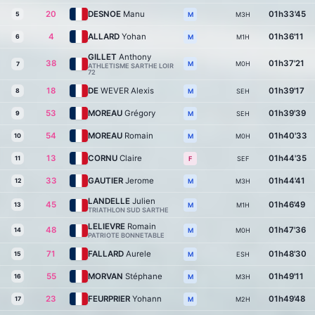
20
DESNOE
Manu
01h33'45
5
M3H
M
4
ALLARD
Yohan
01h36'11
6
M1H
M
GILLET
Anthony
38
01h37'21
M0H
M
7
ATHLETISME SARTHE LOIR
72
18
DE
WEVER Alexis
01h39'17
8
SEH
M
53
MOREAU
Grégory
01h39'39
9
SEH
M
54
MOREAU
Romain
01h40'33
10
M0H
M
13
CORNU
Claire
01h44'35
11
SEF
F
33
GAUTIER
Jerome
01h44'41
12
M3H
M
LANDELLE
Julien
45
01h46'49
13
M1H
M
TRIATHLON SUD SARTHE
LELIEVRE
Romain
48
01h47'36
14
M0H
M
PATRIOTE BONNETABLE
71
FALLARD
Aurele
01h48'30
15
ESH
M
55
MORVAN
Stéphane
01h49'11
16
M3H
M
23
FEURPRIER
Yohann
01h49'48
17
M2H
M