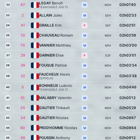
LEGAY
Benoît
47
02h01'40
32
M2H
M
TEAM SABLÉ JOG 72
2
ALLAIN
Jules
02h02'33
33
SEH
M
41
GRAILLE
Kim
02h02'51
34
SEF
F
10
CHAUVEAU
Romain
02h02'59
35
M0H
M
70
VANNIER
Matthieu
02h03'00
36
M1H
M
29
GARNIER
Elise
02h03'01
37
ESF
F
26
FOUQUE
Patrice
02h03'34
38
M5H
M
FAUCHEUX
Alexis
22
02h03'38
39
M1H
M
ZEPPELIN
BONNIEUX
Ludovic
5
02h04'46
40
M3H
M
TEAM SABLÉ JOG 72
51
MALABRY
Valentin
02h05'12
41
SEH
M
35
GAUTIER
Thibault
02h05'28
42
M0H
M
34
GAUTIER
Nicolas
02h06'47
43
SEH
M
60
PROD'HOMME
Nicolas
02h08'44
44
M3H
M
59
POUSSIN
Anthony
02h09'12
45
SEH
M