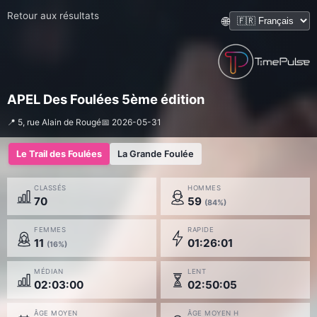
Retour aux résultats
🌐
APEL Des Foulées 5ème édition
📍 5, rue Alain de Rougé
📅 2026-05-31
Le Trail des Foulées
La Grande Foulée
CLASSÉS
HOMMES
70
59
(84%)
FEMMES
RAPIDE
11
01:26:01
(16%)
MÉDIAN
LENT
02:03:00
02:50:05
ÂGE MOYEN
ÂGE MOYEN H