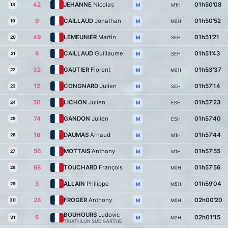
42
JEHANNE
Nicolas
01h50'08
18
M1H
M
9
CAILLAUD
Jonathan
01h50'52
19
M0H
M
49
LEMEUNIER
Martin
01h51'21
20
SEH
M
8
CAILLAUD
Guillaume
01h51'43
21
SEH
M
32
GAUTIER
Florent
01h53'37
22
M0H
M
12
CONGNARD
Julien
01h57'14
23
SEH
M
50
LICHON
Julien
01h57'23
24
ESH
M
74
GANDON
Julien
01h57'40
25
ESH
M
16
DAUMAS
Arnaud
01h57'44
26
M1H
M
56
MOTTAIS
Anthony
01h57'55
27
M1H
M
68
TOUCHARD
François
01h57'56
28
M0H
M
3
ALLAIN
Philippe
01h59'04
29
M5H
M
28
FROGER
Anthony
02h00'20
30
M0H
M
BOUHOURS
Ludovic
6
02h01'15
31
M2H
M
TRIATHLON SUD SARTHE