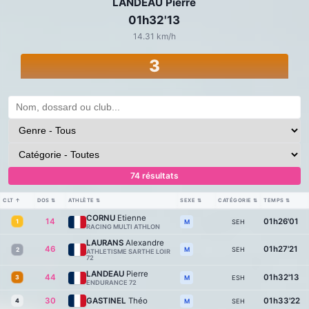
LANDEAU Pierre
01h32'13
14.31 km/h
3
74 résultats
CLT
↑
DOS
⇅
ATHLÈTE
⇅
SEXE
⇅
CATÉGORIE
⇅
TEMPS
⇅
CORNU
Etienne
14
01h26'01
1
SEH
M
RACING MULTI ATHLON
LAURANS
Alexandre
46
01h27'21
SEH
M
2
ATHLETISME SARTHE LOIR
72
LANDEAU
Pierre
44
01h32'13
3
ESH
M
ENDURANCE 72
30
GASTINEL
Théo
01h33'22
4
SEH
M