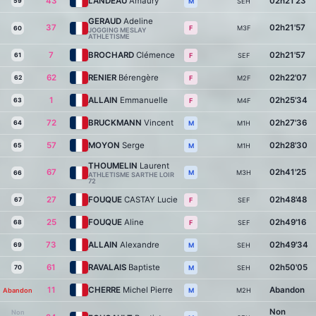
43
LANDEAU
Amaury
02h21'23
59
SEH
M
GERAUD
Adeline
37
02h21'57
M3F
F
60
JOGGING MESLAY
ATHLETISME
7
BROCHARD
Clémence
02h21'57
61
SEF
F
62
RENIER
Bérengère
02h22'07
62
M2F
F
1
ALLAIN
Emmanuelle
02h25'34
63
M4F
F
72
BRUCKMANN
Vincent
02h27'36
64
M1H
M
57
MOYON
Serge
02h28'30
65
M1H
M
THOUMELIN
Laurent
67
02h41'25
M3H
M
66
ATHLETISME SARTHE LOIR
72
27
FOUQUE
CASTAY Lucie
02h48'48
67
SEF
F
25
FOUQUE
Aline
02h49'16
68
SEF
F
73
ALLAIN
Alexandre
02h49'34
69
SEH
M
61
RAVALAIS
Baptiste
02h50'05
70
SEH
M
11
CHERRE
Michel Pierre
Abandon
Abandon
M2H
M
Non
Non