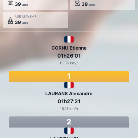
39
39
ans
ans
ÂGE MOYEN F
39
ans
CORNU Etienne
01h26'01
15.35 km/h
1
LAURANS Alexandre
01h27'21
15.11 km/h
2