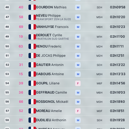
40
GOURDON
Mathias
02h09'58
46
SEH
M
NEVEU
Philippe
58
02h10'20
47
M5H
M
TEAM SPORT ZEN LA SUZE
69
VANHUYSE
Francois
02h10'23
48
M6H
M
DEROUET
Cyrille
19
02h11'00
49
M1H
M
TRIATHLON SUD SARTHE
63
RENOU
Frederic
02h11'11
50
M2H
M
17
DE
JOCAS Philippe
02h12'51
51
M2H
M
31
GAUTIER
Antonin
02h13'22
52
SEH
M
15
DABOUIS
Antoine
02h13'33
53
M0H
M
39
GOUPIL
Liliane
02h14'56
54
M6F
F
36
GEFFRIAUD
Camille
02h16'03
55
M6H
M
66
ROSSIGNOL
Mickaël
02h18'40
56
M3H
M
52
MOREAU
Amelie
02h18'51
57
M0F
F
21
DUDILIEU
Anthonin
02h19'28
58
SEH
M