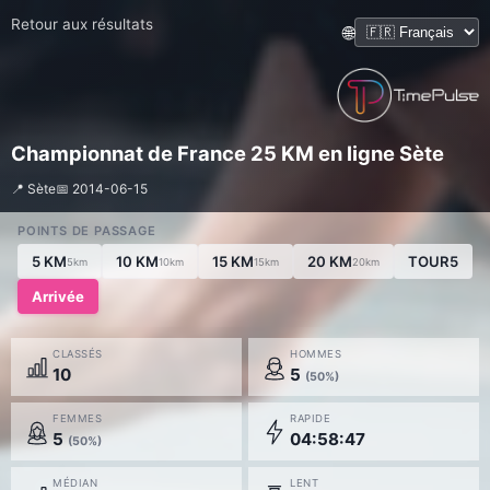
Retour aux résultats
🌐
Championnat de France 25 KM en ligne Sète
📍 Sète
📅 2014-06-15
POINTS DE PASSAGE
5 KM
10 KM
15 KM
20 KM
TOUR5
5km
10km
15km
20km
Arrivée
CLASSÉS
HOMMES
10
5
(50%)
FEMMES
RAPIDE
5
04:58:47
(50%)
MÉDIAN
LENT