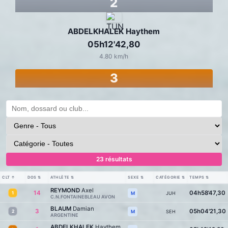
2
ABDELKHALEK Haythem
05h12'42,80
4.80 km/h
3
23 résultats
CLT
↑
DOS
⇅
ATHLÈTE
⇅
SEXE
⇅
CATÉGORIE
⇅
TEMPS
⇅
REYMOND
Axel
14
04h58'47,30
1
JUH
M
C.N.FONTAINEBLEAU AVON
BLAUM
Damian
3
05h04'21,30
2
SEH
M
ARGENTINE
ABDELKHALEK
Haythem