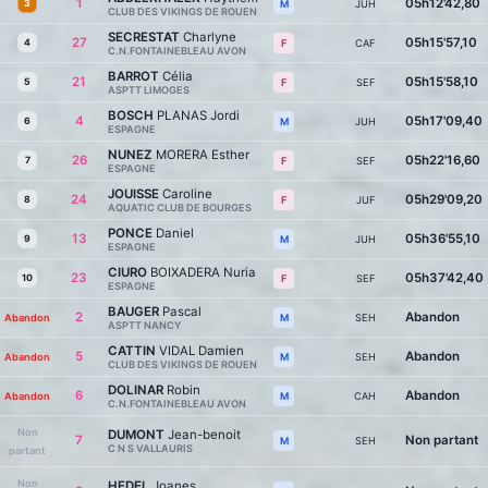
1
05h12'42,80
3
JUH
M
CLUB DES VIKINGS DE ROUEN
SECRESTAT
Charlyne
27
05h15'57,10
4
CAF
F
C.N.FONTAINEBLEAU AVON
BARROT
Célia
21
05h15'58,10
5
SEF
F
ASPTT LIMOGES
BOSCH
PLANAS Jordi
4
05h17'09,40
6
JUH
M
ESPAGNE
NUNEZ
MORERA Esther
26
05h22'16,60
7
SEF
F
ESPAGNE
JOUISSE
Caroline
24
05h29'09,20
8
JUF
F
AQUATIC CLUB DE BOURGES
PONCE
Daniel
13
05h36'55,10
9
JUH
M
ESPAGNE
CIURO
BOIXADERA Nuria
23
05h37'42,40
10
SEF
F
ESPAGNE
BAUGER
Pascal
2
Abandon
Abandon
SEH
M
ASPTT NANCY
CATTIN
VIDAL Damien
5
Abandon
Abandon
SEH
M
CLUB DES VIKINGS DE ROUEN
DOLINAR
Robin
6
Abandon
Abandon
CAH
M
C.N.FONTAINEBLEAU AVON
Non
DUMONT
Jean-benoit
7
Non partant
SEH
M
C N S VALLAURIS
partant
Non
HEDEL
Joanes