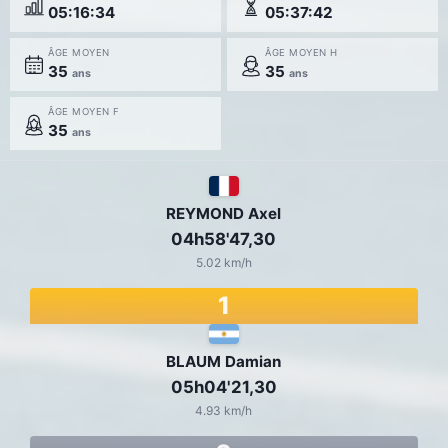
05:16:34
05:37:42
ÂGE MOYEN
ÂGE MOYEN H
35
35
ans
ans
ÂGE MOYEN F
35
ans
REYMOND Axel
04h58'47,30
5.02 km/h
1
BLAUM Damian
05h04'21,30
4.93 km/h