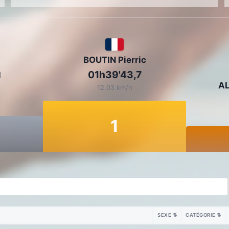
BOUTIN Pierric
01h39'43,7
d
AL
12.03 km/h
1
SEXE
⇅
CATÉGORIE
⇅