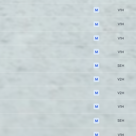
M
V1H
V1H
M
M
V1H
M
V1H
M
SEH
M
V2H
M
V2H
M
V1H
SEH
M
M
V1H