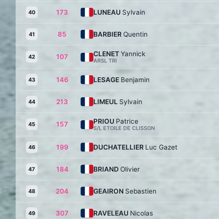
173
LUNEAU
Sylvain
40
85
BARBIER
Quentin
41
CLENET
Yannick
107
42
ARSL TRI
146
LESAGE
Benjamin
43
213
LIMEUL
Sylvain
44
PRIOU
Patrice
157
45
S/L ETOILE DE CLISSON
199
DUCHATELLIER
Luc Gazet
46
184
BRIAND
Olivier
47
204
GEAIRON
Sebastien
48
307
RAVELEAU
Nicolas
49