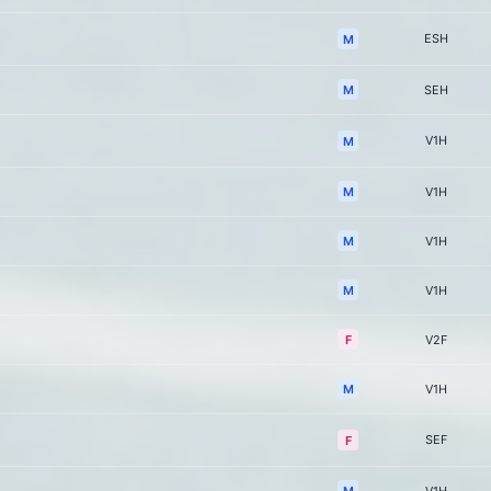
ESH
M
M
SEH
V1H
M
M
V1H
M
V1H
M
V1H
F
V2F
M
V1H
SEF
F
M