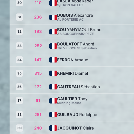
LASLA
Abdelkader
110
30
S/L RCN VALLET
DUBOIS
Alexandra
236
31
AL PORTERIE AC
BOU
YAHYIAOUI Bruno
193
32
AS BOUGUENAIS-REZE
BOULATOFF
André
252
33
TRI VELOCE St Sebastien
147
FERRON
Arnaud
34
315
KHEMIRI
Djamel
35
172
GAUTREAU
Sébastien
36
GAULTIER
Tony
61
37
Running Maine
251
GUILBAUD
Rodolphe
38
240
JACQUINOT
Claire
39