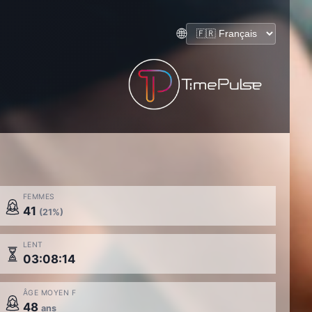
🌐
FEMMES
41
(21%)
LENT
03:08:14
ÂGE MOYEN F
48
ans