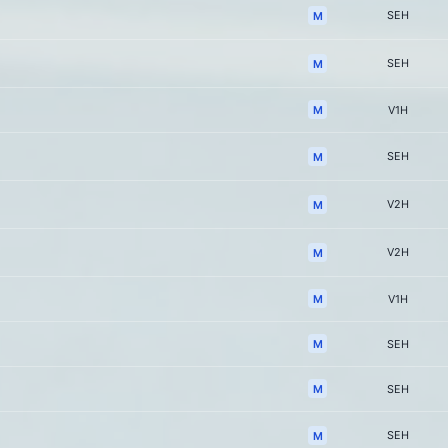
SEH
M
SEH
M
M
V1H
SEH
M
V2H
M
V2H
M
M
V1H
M
SEH
M
SEH
SEH
M