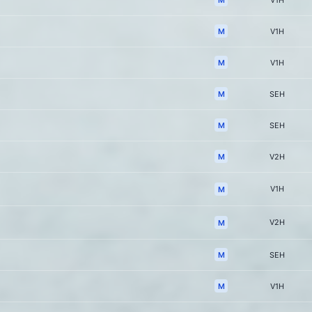
V1H
M
V1H
M
V1H
M
SEH
M
SEH
M
V2H
V1H
M
V2H
M
M
SEH
M
V1H