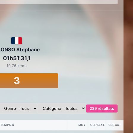
ONSO Stephane
01h51'31,1
10.76 km/h
3
239 résultats
TEMPS
⇅
MOY
CLT/SEXE
CLT/CAT