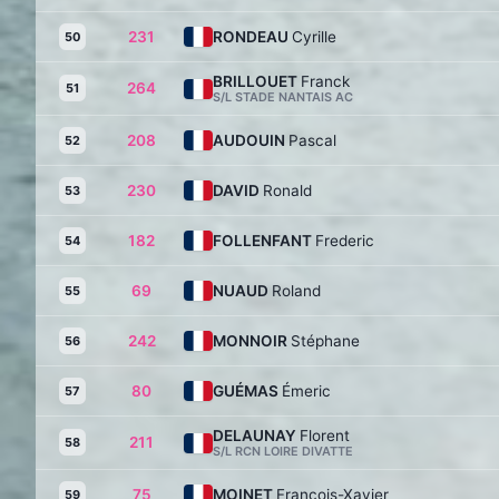
231
RONDEAU
Cyrille
50
BRILLOUET
Franck
264
51
S/L STADE NANTAIS AC
208
AUDOUIN
Pascal
52
230
DAVID
Ronald
53
182
FOLLENFANT
Frederic
54
69
NUAUD
Roland
55
242
MONNOIR
Stéphane
56
80
GUÉMAS
Émeric
57
DELAUNAY
Florent
211
58
S/L RCN LOIRE DIVATTE
75
MOINET
François-Xavier
59