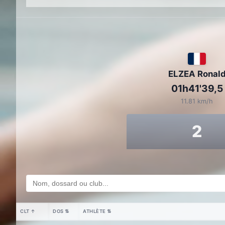
ELZEA Ronal
01h41'39,5
11.81 km/h
2
CLT
↑
DOS
⇅
ATHLÈTE
⇅