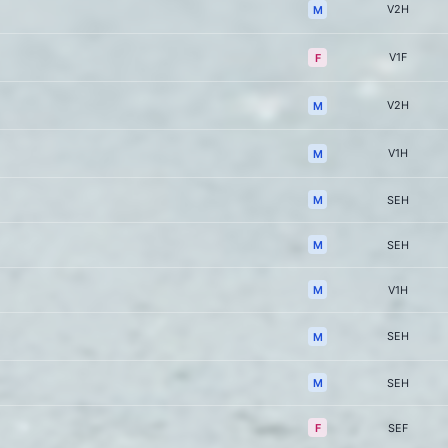
V2H
M
V1F
F
V2H
M
V1H
M
M
SEH
M
SEH
M
V1H
SEH
M
M
SEH
F
SEF