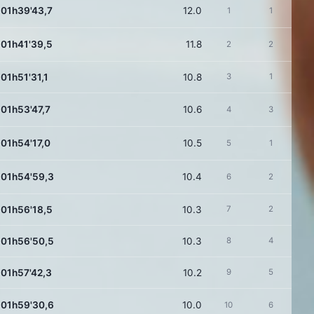
01h39'43,7
12.0
1
1
01h41'39,5
11.8
2
2
01h51'31,1
10.8
3
1
01h53'47,7
10.6
4
3
01h54'17,0
10.5
5
1
01h54'59,3
10.4
6
2
01h56'18,5
10.3
7
2
01h56'50,5
10.3
8
4
01h57'42,3
10.2
9
5
01h59'30,6
10.0
10
6