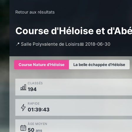
Retour aux résultats
Course d'Héloise et d'Abé
📍 Salle Polyvalente de Loisirs
📅 2018-06-30
Course Nature d'Héloïse
La belle échappée d'Héloïse
CLASSÉS
194
RAPIDE
01:39:43
ÂGE MOYEN
50
ans