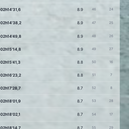
02h14'31,6
8.9
46
24
02h14'38,2
8.9
47
25
02h14'49,8
8.9
48
26
02h15'14,8
8.9
49
27
02h15'41,3
8.8
50
16
02h16'23,2
8.8
51
7
02h17'28,7
8.7
52
8
02h18'01,9
8.7
53
28
02h18'02,1
8.7
54
17
02h18'14,7
8.7
55
29