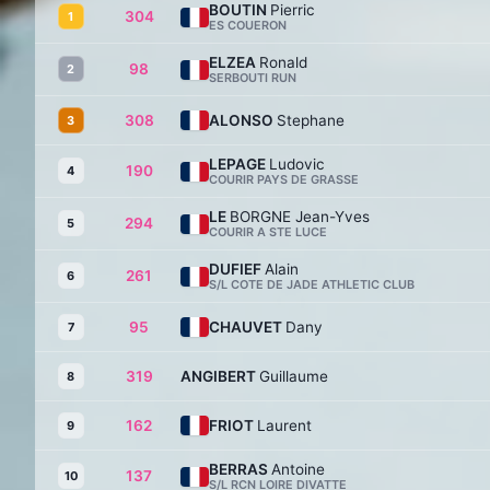
BOUTIN
Pierric
304
1
ES COUERON
ELZEA
Ronald
98
2
SERBOUTI RUN
308
ALONSO
Stephane
3
LEPAGE
Ludovic
190
4
COURIR PAYS DE GRASSE
LE
BORGNE Jean-Yves
294
5
COURIR A STE LUCE
DUFIEF
Alain
261
6
S/L COTE DE JADE ATHLETIC CLUB
95
CHAUVET
Dany
7
319
ANGIBERT
Guillaume
8
162
FRIOT
Laurent
9
BERRAS
Antoine
137
10
S/L RCN LOIRE DIVATTE