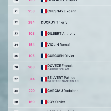
196
GERFAULT
Arnaud
20
258
CHESNAYE
Yoann
21
284
DUCRUY
Thierry
22
108
GILBERT
Anthony
23
154
VIOLIN
Romain
24
105
GUEGUEN
Olivier
25
DOVEZE
Franck
288
26
CARQUEFOU AC
BEILVERT
Patrice
314
27
S/L STADE NANTAIS AC
220
GARCIAU
Rodolphe
28
169
ROY
Olivier
29