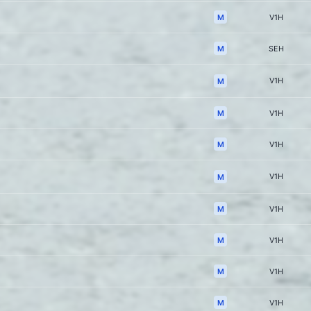
M
V1H
M
SEH
V1H
M
M
V1H
M
V1H
V1H
M
M
V1H
M
V1H
M
V1H
M
V1H