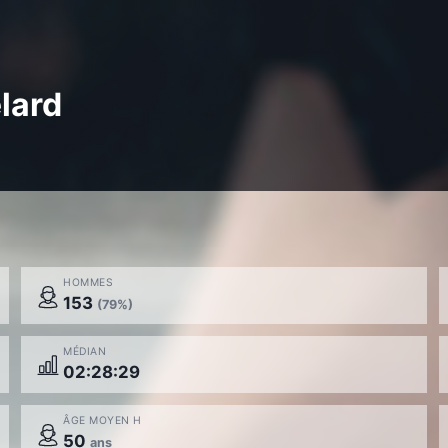
lard
HOMMES
153
(79%)
MÉDIAN
02:28:29
ÂGE MOYEN H
50
ans