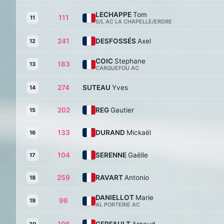
LECHAPPE
Tom
111
11
S/L AC LA CHAPELLE/ERDRE
241
DESFOSSÉS
Axel
12
COIC
Stephane
183
13
CARQUEFOU AC
274
SUTEAU
Yves
14
202
REG
Gautier
15
133
DURAND
Mickaël
16
104
SERENNE
Gaëlle
17
259
RAVART
Antonio
18
DANIELLOT
Marie
96
19
AL PORTERIE AC