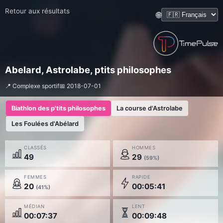
Retour aux résultats
🌐
Abelard, Astrolabe, ptits philosophes
📍 Complexe sportif
📅 2018-07-01
Biathlon des p'tits philosophes
La course d'Astrolabe
Les Foulées d'Abélard
CLASSÉS
HOMMES
49
29
(59%)
FEMMES
RAPIDE
20
00:05:41
(41%)
MÉDIAN
LENT
00:07:37
00:09:48