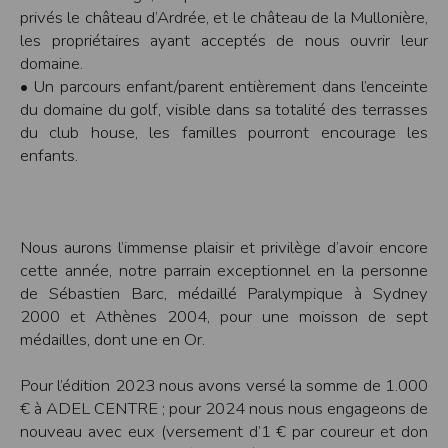
Sécurisation des données
privés le château d’Ardrée, et le château de la Mullonière,
Les données sont hébergées par l'hébergeur suivant
les propriétaires ayant acceptés de nous ouvrir leur
:https://www.ovh.com/fr/protection-donnees-personnelles/gdpr.xml
domaine.
Toutes les communications entre votre navigateur et nos serveurs utilisent le
• Un parcours enfant/parent entièrement dans l’enceinte
protocole HTTPS qui crypte les données avant qu’elles ne transitent sur le
réseau. Par ailleurs, les mots de passe ne sont pas stockés en clair dans notre
du domaine du golf, visible dans sa totalité des terrasses
base de données mais sont cryptés en utilisant les dernières technologies de
du club house, les familles pourront encourage les
sécurisation des mots de passe. Enfin, les communications entre nos différents
serveurs se font sur un réseau privé qui n’est pas accessible depuis l’extérieur.
enfants.
Paramétrer votre navigateur internet
Vous pouvez à tout moment choisir de désactiver les cookies sur votre ordinateur.
Notez cependant que votre expérience sur notre site peut en être affectée comme
par exemple et sans être exhaustif, la perte de votre session membre lorsque
Nous aurons l’immense plaisir et privilège d’avoir encore
vous changez de page, l'impossibilité d'accéder à certaines pages ou encore la
perte de vos préférences sur certaines pages.
cette année, notre parrain exceptionnel en la personne
de Sébastien Barc, médaillé Paralympique à Sydney
Afin de gérer les cookies au plus près de vos attentes nous vous invitons à
paramétrer votre navigateur en tenant compte de la finalité des cookies.
2000 et Athènes 2004, pour une moisson de sept
médailles, dont une en Or.
Internet Explorer
Dans Internet Explorer, cliquez sur le bouton
Outils
, puis sur
Options Internet
.
Sous l'onglet
Général
, sous
Historique de navigation
, cliquez sur
Paramètres
.
Pour l’édition 2023 nous avons versé la somme de 1.000
Cliquez sur le bouton
Afficher les fichiers
.
€ à ADEL CENTRE ; pour 2024 nous nous engageons de
Firefox
nouveau avec eux (versement d’1 € par coureur et don
Allez dans l'onglet
Outils du navigateur
puis sélectionnez le menu
Options
Dans la fenêtre qui s'affiche, choisissez
Vie privée
et cliquez sur
Affichez les