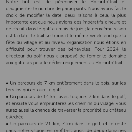
Notre but est de pérenniser le Rocanto’Trail et
Modification des conditions d’utilisation
d’augmenter le nombre de participants. Nous avons fait le
L’EDITEUR se réserve la possibilité de modifier, à tout moment et sans préavis,
choix de modifier la date, deux raisons à cela, la plus
les présentes conditions d’utilisation afin de les adapter aux évolutions du site
importante est que nous avions des impératifs d’heure et
et/ou de son exploitation.
de circuit dans le golf au mois de juin ; la deuxième raison
Règles d'usage d'Internet
est la date, le trail se trouvait le même week-end que la
L’utilisateur déclare accepter les caractéristiques et les limites d’Internet, et
fête du village et au niveau organisation nous étions en
notamment reconnaît que :
L’EDITEUR n’assume aucune responsabilité sur les services accessibles par
difficulté pour trouver des bénévoles. Pour 2024, le
Internet et n’exerce aucun contrôle de quelque forme que ce soit sur la nature et
les caractéristiques des données qui pourraient transiter par l’intermédiaire de
directeur du golf nous a proposé de fermer le domaine
son centre serveur.
aux golfeurs pour le dédier uniquement au Rocanto’Trail.
L’utilisateur reconnaît que les données circulant sur Internet ne sont pas
protégées notamment contre les détournements éventuels. La communication de
toute information jugée par l’utilisateur de nature sensible ou confidentielle se
fait à ses risques et périls.
L’utilisateur reconnaît que les données circulant sur Internet peuvent être
• Un parcours de 7 km entièrement dans le bois, sur les
réglementées en termes d’usage ou être protégées par un droit de propriété.
terrains qui entoure le golf
L’utilisateur est seul responsable de l’usage des données qu’il consulte, interroge
et transfère sur Internet.
• Un parcours de 14 km, avec toujours 7 km dans le golf,
L’utilisateur reconnaît que l’EDITEUR ne dispose d’aucun moyen de contrôle sur
et ensuite vous emprunterez les chemins du village, vous
le contenu des services accessibles sur Internet
L'éditeur informe que les utilisateurs du site internet www.timepulse.run
aurez aussi la chance de traverser la propriété du château
peuvent recevoir des offres des partenaires de l'éditeur
d’Ardrée.
L'éditeur informe que les utilisateurs du site internet www.timepulse.run
peuvent recevoir des offres les invitant à participer à des épreuves inscrites au
• Un parcours de 21 km, 7 km dans le golf, et le reste
calendrier du site.
dans notre village, en profitant aussi de deux domaines