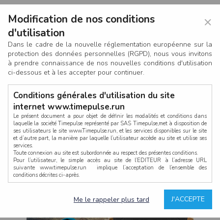
Modification de nos conditions
×
d'utilisation
Dans le cadre de la nouvelle réglementation européenne sur la
protection des données personnelles (RGPD), nous vous invitons
à prendre connaissance de nos nouvelles conditions d'utilisation
ci-dessous et à les accepter pour continuer.
Conditions générales d'utilisation du site
internet www.timepulse.run
Le présent document a pour objet de définir les modalités et conditions dans
laquelle la société Timepulse représenté par SAS Timepulse,met à disposition de
ses utilisateurs le site www.Timepulse.run, et les services disponibles sur le site
CONNEXION
et d’autre part, la manière par laquelle l’utilisateur accède au site et utilise ses
services.
Toute connexion au site est subordonnée au respect des présentes conditions.
Pour l’utilisateur, le simple accès au site de l’EDITEUR à l’adresse URL
suivante www.timepulse.run implique l’acceptation de l’ensemble des
conditions décrites ci-après.
Propriété intellectuelle
Mot de passe oublié ?
J'ACCEPTE
Me le rappeler plus tard
La structure générale du site www.timepulse.run, par quelque procédé que ce
soit, sans l'autorisation préalable et par écrit de Fourcherot Mickael et/ou de ses
partenaires est strictement interdite et serait susceptible de constituer une