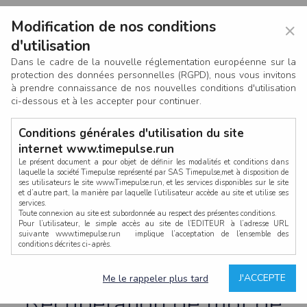
Modification de nos conditions
×
d'utilisation
Dans le cadre de la nouvelle réglementation européenne sur la
protection des données personnelles (RGPD), nous vous invitons
à prendre connaissance de nos nouvelles conditions d'utilisation
ci-dessous et à les accepter pour continuer.
Conditions générales d'utilisation du site
internet www.timepulse.run
Le présent document a pour objet de définir les modalités et conditions dans
laquelle la société Timepulse représenté par SAS Timepulse,met à disposition de
ses utilisateurs le site www.Timepulse.run, et les services disponibles sur le site
CONNEXION
et d’autre part, la manière par laquelle l’utilisateur accède au site et utilise ses
services.
Toute connexion au site est subordonnée au respect des présentes conditions.
Pour l’utilisateur, le simple accès au site de l’EDITEUR à l’adresse URL
suivante www.timepulse.run implique l’acceptation de l’ensemble des
conditions décrites ci-après.
Propriété intellectuelle
Mot de passe oublié ?
J'ACCEPTE
Me le rappeler plus tard
La structure générale du site www.timepulse.run, par quelque procédé que ce
soit, sans l'autorisation préalable et par écrit de Fourcherot Mickael et/ou de ses
Récupération de mot de
partenaires est strictement interdite et serait susceptible de constituer une