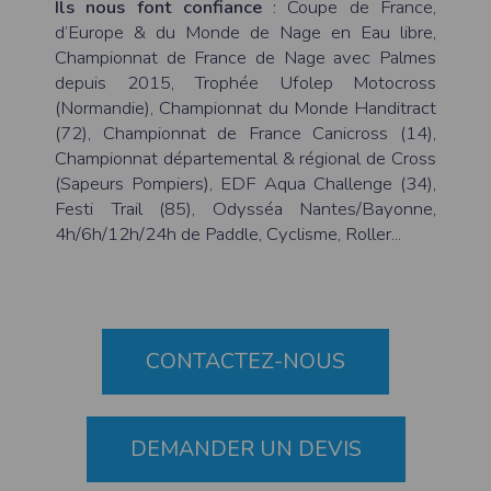
l'utilisateur souhaite télécharger une photo dans la galerie. Nous recueillons
Ils nous font confiance
: Coupe de France,
des informations à partir des photos que vous partagez.
d’Europe & du Monde de Nage en Eau libre,
Cette application ne requiert pas d'informations de vos contacts.
Championnat de France de Nage avec Palmes
depuis 2015, Trophée Ufolep Motocross
Informations sur le paiement
(Normandie), Championnat du Monde Handitract
Aucun paiement n'étant effectué dans l'application, aucune information sur
vos cartes de crédit ou de débit ne sera collectée.
(72), Championnat de France Canicross (14),
Championnat départemental & régional de Cross
Traduction in English :
(Sapeurs Pompiers), EDF Aqua Challenge (34),
This app requires camera permissions if the user is interested in uploading a
photo to the gallery. We collect information from the photos you share. This app
Festi Trail (85), Odysséa Nantes/Bayonne,
does not require information from your contacts.
4h/6h/12h/24h de Paddle, Cyclisme, Roller...
Payment information
No payment is made within the app, so no information about your credit or
debit cards will be collected.
CONTACTEZ-NOUS
DEMANDER UN DEVIS