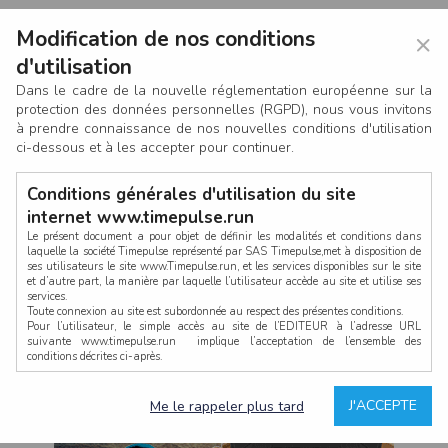
Modification de nos conditions
×
d'utilisation
Dans le cadre de la nouvelle réglementation européenne sur la
protection des données personnelles (RGPD), nous vous invitons
à prendre connaissance de nos nouvelles conditions d'utilisation
ci-dessous et à les accepter pour continuer.
Conditions générales d'utilisation du site
internet www.timepulse.run
Le présent document a pour objet de définir les modalités et conditions dans
laquelle la société Timepulse représenté par SAS Timepulse,met à disposition de
ses utilisateurs le site www.Timepulse.run, et les services disponibles sur le site
CONNEXION
et d’autre part, la manière par laquelle l’utilisateur accède au site et utilise ses
services.
Toute connexion au site est subordonnée au respect des présentes conditions.
Pour l’utilisateur, le simple accès au site de l’EDITEUR à l’adresse URL
suivante www.timepulse.run implique l’acceptation de l’ensemble des
conditions décrites ci-après.
Propriété intellectuelle
Mot de passe oublié ?
J'ACCEPTE
Me le rappeler plus tard
La structure générale du site www.timepulse.run, par quelque procédé que ce
soit, sans l'autorisation préalable et par écrit de Fourcherot Mickael et/ou de ses
partenaires est strictement interdite et serait susceptible de constituer une