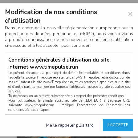
Modification de nos conditions
×
d'utilisation
Dans le cadre de la nouvelle réglementation européenne sur la
protection des données personnelles (RGPD), nous vous invitons
à prendre connaissance de nos nouvelles conditions d'utilisation
ci-dessous et à les accepter pour continuer.
Conditions générales d'utilisation du site
internet www.timepulse.run
Le présent document a pour objet de définir les modalités et conditions dans
laquelle la société Timepulse représenté par SAS Timepulse,met à disposition de
ses utilisateurs le site www.Timepulse.run, et les services disponibles sur le site
CONNEXION
et d’autre part, la manière par laquelle l’utilisateur accède au site et utilise ses
services.
Toute connexion au site est subordonnée au respect des présentes conditions.
Pour l’utilisateur, le simple accès au site de l’EDITEUR à l’adresse URL
suivante www.timepulse.run implique l’acceptation de l’ensemble des
conditions décrites ci-après.
Propriété intellectuelle
Mot de passe oublié ?
J'ACCEPTE
Me le rappeler plus tard
La structure générale du site www.timepulse.run, par quelque procédé que ce
soit, sans l'autorisation préalable et par écrit de Fourcherot Mickael et/ou de ses
partenaires est strictement interdite et serait susceptible de constituer une