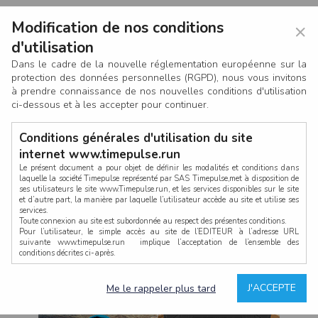
Modification de nos conditions
×
d'utilisation
Dans le cadre de la nouvelle réglementation européenne sur la
protection des données personnelles (RGPD), nous vous invitons
à prendre connaissance de nos nouvelles conditions d'utilisation
ci-dessous et à les accepter pour continuer.
Conditions générales d'utilisation du site
internet www.timepulse.run
Le présent document a pour objet de définir les modalités et conditions dans
laquelle la société Timepulse représenté par SAS Timepulse,met à disposition de
ses utilisateurs le site www.Timepulse.run, et les services disponibles sur le site
CONNEXION
et d’autre part, la manière par laquelle l’utilisateur accède au site et utilise ses
services.
Toute connexion au site est subordonnée au respect des présentes conditions.
Pour l’utilisateur, le simple accès au site de l’EDITEUR à l’adresse URL
suivante www.timepulse.run implique l’acceptation de l’ensemble des
conditions décrites ci-après.
Propriété intellectuelle
Mot de passe oublié ?
J'ACCEPTE
Me le rappeler plus tard
La structure générale du site www.timepulse.run, par quelque procédé que ce
soit, sans l'autorisation préalable et par écrit de Fourcherot Mickael et/ou de ses
partenaires est strictement interdite et serait susceptible de constituer une