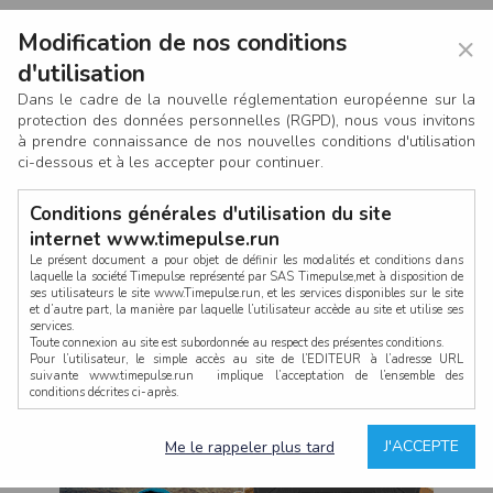
Modification de nos conditions
×
d'utilisation
Dans le cadre de la nouvelle réglementation européenne sur la
protection des données personnelles (RGPD), nous vous invitons
à prendre connaissance de nos nouvelles conditions d'utilisation
ci-dessous et à les accepter pour continuer.
Conditions générales d'utilisation du site
internet www.timepulse.run
Le présent document a pour objet de définir les modalités et conditions dans
laquelle la société Timepulse représenté par SAS Timepulse,met à disposition de
ses utilisateurs le site www.Timepulse.run, et les services disponibles sur le site
CONNEXION
et d’autre part, la manière par laquelle l’utilisateur accède au site et utilise ses
services.
Toute connexion au site est subordonnée au respect des présentes conditions.
Pour l’utilisateur, le simple accès au site de l’EDITEUR à l’adresse URL
suivante www.timepulse.run implique l’acceptation de l’ensemble des
conditions décrites ci-après.
Propriété intellectuelle
Mot de passe oublié ?
J'ACCEPTE
Me le rappeler plus tard
La structure générale du site www.timepulse.run, par quelque procédé que ce
soit, sans l'autorisation préalable et par écrit de Fourcherot Mickael et/ou de ses
partenaires est strictement interdite et serait susceptible de constituer une