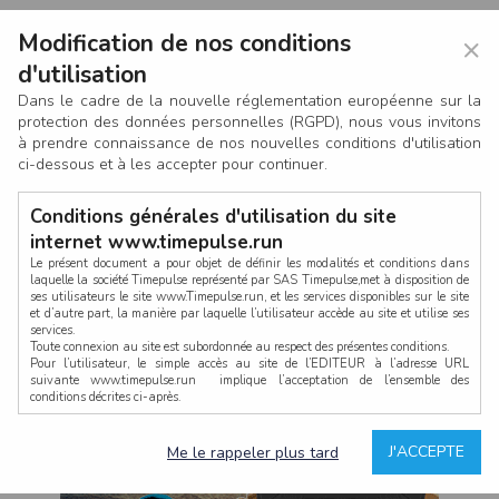
Modification de nos conditions
×
d'utilisation
Dans le cadre de la nouvelle réglementation européenne sur la
protection des données personnelles (RGPD), nous vous invitons
à prendre connaissance de nos nouvelles conditions d'utilisation
ci-dessous et à les accepter pour continuer.
Conditions générales d'utilisation du site
internet www.timepulse.run
Le présent document a pour objet de définir les modalités et conditions dans
laquelle la société Timepulse représenté par SAS Timepulse,met à disposition de
ses utilisateurs le site www.Timepulse.run, et les services disponibles sur le site
CONNEXION
et d’autre part, la manière par laquelle l’utilisateur accède au site et utilise ses
services.
Toute connexion au site est subordonnée au respect des présentes conditions.
Pour l’utilisateur, le simple accès au site de l’EDITEUR à l’adresse URL
suivante www.timepulse.run implique l’acceptation de l’ensemble des
conditions décrites ci-après.
Propriété intellectuelle
Mot de passe oublié ?
J'ACCEPTE
Me le rappeler plus tard
La structure générale du site www.timepulse.run, par quelque procédé que ce
soit, sans l'autorisation préalable et par écrit de Fourcherot Mickael et/ou de ses
partenaires est strictement interdite et serait susceptible de constituer une