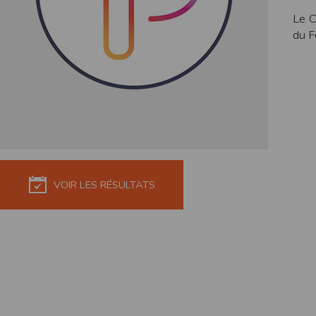
de réponse ou de qualité. Il n’est prévu auc
Le C
du F
La responsabilité de l’éditeur ne saurait êtr
Par ailleurs, l’EDITEUR peut être amené à in
reconnaît et accepte que l’EDITEUR ne soit 
Modification des conditions d’util
L’EDITEUR se réserve la possibilité de modi
et/ou de son exploitation.
Règles d'usage d'Internet
L’utilisateur déclare accepter les caractéris
L’EDITEUR n’assume aucune responsabilité su
VOIR LES RÉSULTATS
caractéristiques des données qui pourraient 
L’utilisateur reconnaît que les données ci
information jugée par l’utilisateur de nature 
L’utilisateur reconnaît que les données cir
L’utilisateur est seul responsable de l’usage
L’utilisateur reconnaît que l’EDITEUR ne di
L'éditeur informe que les utilisateurs du si
L'éditeur informe que les utilisateurs du
calendrier du site.