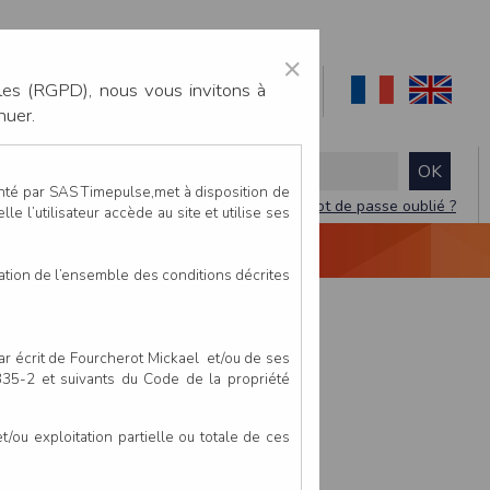
×
les (RGPD), nous vous invitons à
nuer.
enté par SAS Timepulse,met à disposition de
Mot de passe oublié ?
le l’utilisateur accède au site et utilise ses
NTACTEZ-NOUS
DEVIS
VIDÉO LIVE
tation de l’ensemble des conditions décrites
par écrit de Fourcherot Mickael et/ou de ses
 335-2 et suivants du Code de la propriété
ou exploitation partielle ou totale de ces