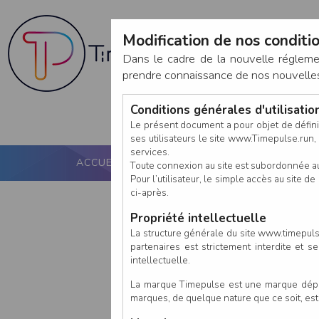
Modification de nos conditio
Dans le cadre de la nouvelle réglem
prendre connaissance de nos nouvelles c
Conditions générales d'utilisati
Le présent document a pour objet de défini
ses utilisateurs le site www.Timepulse.run, e
services.
ACCUEIL
PUCE ACTIVE
NOS SERVICES
Toute connexion au site est subordonnée a
Pour l’utilisateur, le simple accès au site
ci-après.
Propriété intellectuelle
La structure générale du site www.timepulse
partenaires est strictement interdite et 
intellectuelle.
La marque Timepulse est une marque déposé
marques, de quelque nature que ce soit, es