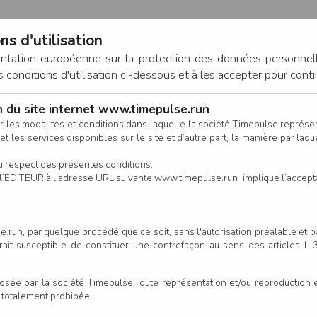
ns d'utilisation
entation européenne sur la protection des données personnel
onditions d'utilisation ci-dessous et à les accepter pour conti
on du site internet www.timepulse.run
CONNEXION
r les modalités et conditions dans laquelle la société Timepulse représ
t les services disponibles sur le site et d’autre part, la manière par laquel
CALENDRIER
RÉSULTATS
INSCRIPTION EN LIGNE
CO
u respect des présentes conditions.
 de l’EDITEUR à l’adresse URL suivante www.timepulse.run implique l’accep
.run, par quelque procédé que ce soit, sans l'autorisation préalable et 
serait susceptible de constituer une contrefaçon au sens des articles L
e par la société Timepulse.Toute représentation et/ou reproduction et/
t totalement prohibée.