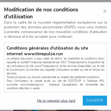
Modification de nos conditions
×
d'utilisation
Dans le cadre de la nouvelle réglementation européenne sur la
protection des données personnelles (RGPD), nous vous invitons
à prendre connaissance de nos nouvelles conditions d'utilisation
ci-dessous et à les accepter pour continuer.
Conditions générales d'utilisation du site
internet www.timepulse.run
Le présent document a pour objet de définir les modalités et conditions dans
laquelle la société Timepulse représenté par SAS Timepulse,met à disposition de
ses utilisateurs le site www.Timepulse.run, et les services disponibles sur le site
CONNEXION
et d’autre part, la manière par laquelle l’utilisateur accède au site et utilise ses
services.
Toute connexion au site est subordonnée au respect des présentes conditions.
Pour l’utilisateur, le simple accès au site de l’EDITEUR à l’adresse URL
suivante www.timepulse.run implique l’acceptation de l’ensemble des
conditions décrites ci-après.
Propriété intellectuelle
Mot de passe oublié ?
J'ACCEPTE
Me le rappeler plus tard
La structure générale du site www.timepulse.run, par quelque procédé que ce
soit, sans l'autorisation préalable et par écrit de Fourcherot Mickael et/ou de ses
partenaires est strictement interdite et serait susceptible de constituer une