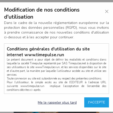
Modification de nos conditions
×
d'utilisation
Dans le cadre de la nouvelle réglementation européenne sur la
protection des données personnelles (RGPD), nous vous invitons
à prendre connaissance de nos nouvelles conditions d'utilisation
ci-dessous et à les accepter pour continuer.
Conditions générales d'utilisation du site
internet www.timepulse.run
Le présent document a pour objet de définir les modalités et conditions dans
laquelle la société Timepulse représenté par SAS Timepulse,met à disposition de
ses utilisateurs le site www.Timepulse.run, et les services disponibles sur le site
CONNEXION
et d’autre part, la manière par laquelle l’utilisateur accède au site et utilise ses
services.
Toute connexion au site est subordonnée au respect des présentes conditions.
Pour l’utilisateur, le simple accès au site de l’EDITEUR à l’adresse URL
suivante www.timepulse.run implique l’acceptation de l’ensemble des
conditions décrites ci-après.
Propriété intellectuelle
Mot de passe oublié ?
J'ACCEPTE
Me le rappeler plus tard
La structure générale du site www.timepulse.run, par quelque procédé que ce
soit, sans l'autorisation préalable et par écrit de Fourcherot Mickael et/ou de ses
partenaires est strictement interdite et serait susceptible de constituer une