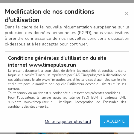
Modification de nos conditions
×
d'utilisation
Dans le cadre de la nouvelle réglementation européenne sur la
protection des données personnelles (RGPD), nous vous invitons
à prendre connaissance de nos nouvelles conditions d'utilisation
ci-dessous et à les accepter pour continuer.
Conditions générales d'utilisation du site
internet www.timepulse.run
Le présent document a pour objet de définir les modalités et conditions dans
laquelle la société Timepulse représenté par SAS Timepulse,met à disposition de
ses utilisateurs le site www.Timepulse.run, et les services disponibles sur le site
CONNEXION
et d’autre part, la manière par laquelle l’utilisateur accède au site et utilise ses
services.
Toute connexion au site est subordonnée au respect des présentes conditions.
Pour l’utilisateur, le simple accès au site de l’EDITEUR à l’adresse URL
suivante www.timepulse.run implique l’acceptation de l’ensemble des
conditions décrites ci-après.
Propriété intellectuelle
Mot de passe oublié ?
J'ACCEPTE
Me le rappeler plus tard
La structure générale du site www.timepulse.run, par quelque procédé que ce
soit, sans l'autorisation préalable et par écrit de Fourcherot Mickael et/ou de ses
partenaires est strictement interdite et serait susceptible de constituer une