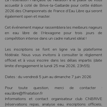
accueillir à coté de Brive-la-Gaillarde pour cette édition
Modification des conditions d’utilisation
2026 des Championnats de France d’Eau Libre qui seront
L’EDITEUR se réserve la possibilité de modifier, à tout moment et sans préavis,
les présentes conditions d’utilisation afin de les adapter aux évolutions du site
également open et master.
et/ou de son exploitation.
Règles d'usage d'Internet
Cet événement majeur rassemblera les meilleurs nageurs
L’utilisateur déclare accepter les caractéristiques et les limites d’Internet, et
en eau libre de l’Hexagone pour trois jours de
notamment reconnaît que :
L’EDITEUR n’assume aucune responsabilité sur les services accessibles par
compétition intense dans un cadre naturel idéal !
Internet et n’exerce aucun contrôle de quelque forme que ce soit sur la nature et
les caractéristiques des données qui pourraient transiter par l’intermédiaire de
son centre serveur.
Les inscriptions se font en ligne via la plateforme
L’utilisateur reconnaît que les données circulant sur Internet ne sont pas
fédérale. Nous vous invitons à consulter le règlement
protégées notamment contre les détournements éventuels. La communication de
toute information jugée par l’utilisateur de nature sensible ou confidentielle se
officiel et à vous inscrire dans les délais impartis (date
fait à ses risques et périls.
limite d'engagement le lundi 25 mai 2026, 23h55).
L’utilisateur reconnaît que les données circulant sur Internet peuvent être
réglementées en termes d’usage ou être protégées par un droit de propriété.
L’utilisateur est seul responsable de l’usage des données qu’il consulte, interroge
Dates : du vendredi 5 juin au dimanche 7 juin 2026
et transfère sur Internet.
L’utilisateur reconnaît que l’EDITEUR ne dispose d’aucun moyen de contrôle sur
le contenu des services accessibles sur Internet
Pour toute question, merci de contacter :
L'éditeur informe que les utilisateurs du site internet www.timepulse.run
peuvent recevoir des offres des partenaires de l'éditeur
eau.libre@ffnatation.fr
L'éditeur informe que les utilisateurs du site internet www.timepulse.run
Informations et contact organisateur club CNBRIVE
peuvent recevoir des offres les invitant à participer à des épreuves inscrites au
calendrier du site.
(réservations repas, analyse eau, inscriptions officiels,