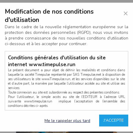
Modification de nos conditions
×
d'utilisation
Dans le cadre de la nouvelle réglementation européenne sur la
protection des données personnelles (RGPD), nous vous invitons
à prendre connaissance de nos nouvelles conditions d'utilisation
ci-dessous et à les accepter pour continuer.
Conditions générales d'utilisation du site
internet www.timepulse.run
Le présent document a pour objet de définir les modalités et conditions dans
laquelle la société Timepulse représenté par SAS Timepulse,met à disposition de
ses utilisateurs le site www.Timepulse.run, et les services disponibles sur le site
CONNEXION
et d’autre part, la manière par laquelle l’utilisateur accède au site et utilise ses
services.
Toute connexion au site est subordonnée au respect des présentes conditions.
Pour l’utilisateur, le simple accès au site de l’EDITEUR à l’adresse URL
suivante www.timepulse.run implique l’acceptation de l’ensemble des
conditions décrites ci-après.
Propriété intellectuelle
Mot de passe oublié ?
J'ACCEPTE
Me le rappeler plus tard
La structure générale du site www.timepulse.run, par quelque procédé que ce
soit, sans l'autorisation préalable et par écrit de Fourcherot Mickael et/ou de ses
partenaires est strictement interdite et serait susceptible de constituer une