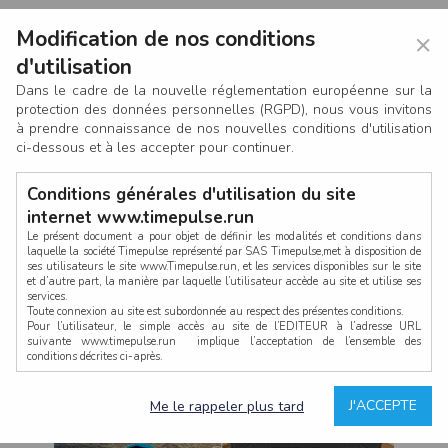
Modification de nos conditions
×
d'utilisation
Dans le cadre de la nouvelle réglementation européenne sur la
protection des données personnelles (RGPD), nous vous invitons
à prendre connaissance de nos nouvelles conditions d'utilisation
ci-dessous et à les accepter pour continuer.
Conditions générales d'utilisation du site
internet www.timepulse.run
Le présent document a pour objet de définir les modalités et conditions dans
laquelle la société Timepulse représenté par SAS Timepulse,met à disposition de
ses utilisateurs le site www.Timepulse.run, et les services disponibles sur le site
CONNEXION
et d’autre part, la manière par laquelle l’utilisateur accède au site et utilise ses
services.
Toute connexion au site est subordonnée au respect des présentes conditions.
Pour l’utilisateur, le simple accès au site de l’EDITEUR à l’adresse URL
suivante www.timepulse.run implique l’acceptation de l’ensemble des
conditions décrites ci-après.
Propriété intellectuelle
Mot de passe oublié ?
J'ACCEPTE
Me le rappeler plus tard
La structure générale du site www.timepulse.run, par quelque procédé que ce
soit, sans l'autorisation préalable et par écrit de Fourcherot Mickael et/ou de ses
partenaires est strictement interdite et serait susceptible de constituer une