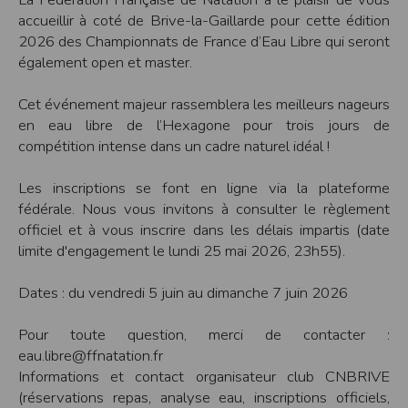
accueillir à coté de Brive-la-Gaillarde pour cette édition
Modification des conditions d’utilisation
2026 des Championnats de France d’Eau Libre qui seront
L’EDITEUR se réserve la possibilité de modifier, à tout moment et sans préavis,
les présentes conditions d’utilisation afin de les adapter aux évolutions du site
également open et master.
et/ou de son exploitation.
Règles d'usage d'Internet
Cet événement majeur rassemblera les meilleurs nageurs
L’utilisateur déclare accepter les caractéristiques et les limites d’Internet, et
en eau libre de l’Hexagone pour trois jours de
notamment reconnaît que :
L’EDITEUR n’assume aucune responsabilité sur les services accessibles par
compétition intense dans un cadre naturel idéal !
Internet et n’exerce aucun contrôle de quelque forme que ce soit sur la nature et
les caractéristiques des données qui pourraient transiter par l’intermédiaire de
son centre serveur.
Les inscriptions se font en ligne via la plateforme
L’utilisateur reconnaît que les données circulant sur Internet ne sont pas
fédérale. Nous vous invitons à consulter le règlement
protégées notamment contre les détournements éventuels. La communication de
toute information jugée par l’utilisateur de nature sensible ou confidentielle se
officiel et à vous inscrire dans les délais impartis (date
fait à ses risques et périls.
limite d'engagement le lundi 25 mai 2026, 23h55).
L’utilisateur reconnaît que les données circulant sur Internet peuvent être
réglementées en termes d’usage ou être protégées par un droit de propriété.
L’utilisateur est seul responsable de l’usage des données qu’il consulte, interroge
Dates : du vendredi 5 juin au dimanche 7 juin 2026
et transfère sur Internet.
L’utilisateur reconnaît que l’EDITEUR ne dispose d’aucun moyen de contrôle sur
le contenu des services accessibles sur Internet
Pour toute question, merci de contacter :
L'éditeur informe que les utilisateurs du site internet www.timepulse.run
peuvent recevoir des offres des partenaires de l'éditeur
eau.libre@ffnatation.fr
L'éditeur informe que les utilisateurs du site internet www.timepulse.run
Informations et contact organisateur club CNBRIVE
peuvent recevoir des offres les invitant à participer à des épreuves inscrites au
calendrier du site.
(réservations repas, analyse eau, inscriptions officiels,