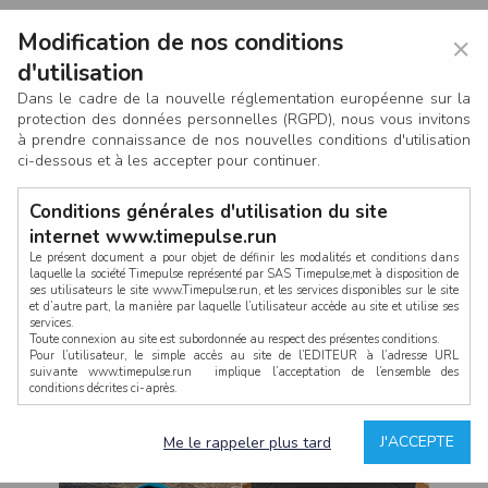
Modification de nos conditions
×
d'utilisation
Dans le cadre de la nouvelle réglementation européenne sur la
protection des données personnelles (RGPD), nous vous invitons
à prendre connaissance de nos nouvelles conditions d'utilisation
ci-dessous et à les accepter pour continuer.
Conditions générales d'utilisation du site
internet www.timepulse.run
Le présent document a pour objet de définir les modalités et conditions dans
laquelle la société Timepulse représenté par SAS Timepulse,met à disposition de
ses utilisateurs le site www.Timepulse.run, et les services disponibles sur le site
CONNEXION
et d’autre part, la manière par laquelle l’utilisateur accède au site et utilise ses
services.
Toute connexion au site est subordonnée au respect des présentes conditions.
Pour l’utilisateur, le simple accès au site de l’EDITEUR à l’adresse URL
suivante www.timepulse.run implique l’acceptation de l’ensemble des
conditions décrites ci-après.
Propriété intellectuelle
Mot de passe oublié ?
J'ACCEPTE
Me le rappeler plus tard
La structure générale du site www.timepulse.run, par quelque procédé que ce
soit, sans l'autorisation préalable et par écrit de Fourcherot Mickael et/ou de ses
partenaires est strictement interdite et serait susceptible de constituer une