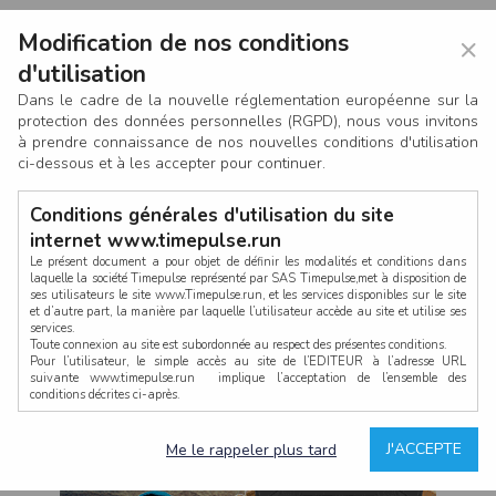
Modification de nos conditions
×
d'utilisation
Dans le cadre de la nouvelle réglementation européenne sur la
protection des données personnelles (RGPD), nous vous invitons
à prendre connaissance de nos nouvelles conditions d'utilisation
ci-dessous et à les accepter pour continuer.
Conditions générales d'utilisation du site
internet www.timepulse.run
Le présent document a pour objet de définir les modalités et conditions dans
laquelle la société Timepulse représenté par SAS Timepulse,met à disposition de
ses utilisateurs le site www.Timepulse.run, et les services disponibles sur le site
CONNEXION
et d’autre part, la manière par laquelle l’utilisateur accède au site et utilise ses
services.
Toute connexion au site est subordonnée au respect des présentes conditions.
Pour l’utilisateur, le simple accès au site de l’EDITEUR à l’adresse URL
suivante www.timepulse.run implique l’acceptation de l’ensemble des
conditions décrites ci-après.
Propriété intellectuelle
Mot de passe oublié ?
J'ACCEPTE
Me le rappeler plus tard
La structure générale du site www.timepulse.run, par quelque procédé que ce
soit, sans l'autorisation préalable et par écrit de Fourcherot Mickael et/ou de ses
partenaires est strictement interdite et serait susceptible de constituer une