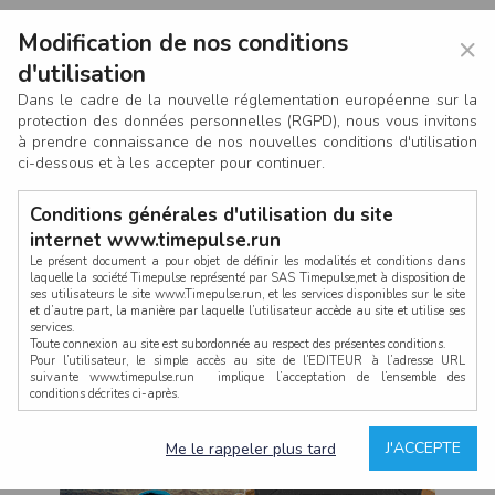
Modification de nos conditions
×
d'utilisation
Dans le cadre de la nouvelle réglementation européenne sur la
protection des données personnelles (RGPD), nous vous invitons
à prendre connaissance de nos nouvelles conditions d'utilisation
ci-dessous et à les accepter pour continuer.
Conditions générales d'utilisation du site
internet www.timepulse.run
Le présent document a pour objet de définir les modalités et conditions dans
laquelle la société Timepulse représenté par SAS Timepulse,met à disposition de
ses utilisateurs le site www.Timepulse.run, et les services disponibles sur le site
CONNEXION
et d’autre part, la manière par laquelle l’utilisateur accède au site et utilise ses
services.
Toute connexion au site est subordonnée au respect des présentes conditions.
Pour l’utilisateur, le simple accès au site de l’EDITEUR à l’adresse URL
suivante www.timepulse.run implique l’acceptation de l’ensemble des
conditions décrites ci-après.
Propriété intellectuelle
Mot de passe oublié ?
J'ACCEPTE
Me le rappeler plus tard
La structure générale du site www.timepulse.run, par quelque procédé que ce
soit, sans l'autorisation préalable et par écrit de Fourcherot Mickael et/ou de ses
partenaires est strictement interdite et serait susceptible de constituer une