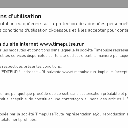
ns d'utilisation
entation européenne sur la protection des données personnel
onditions d'utilisation ci-dessous et à les accepter pour conti
on du site internet www.timepulse.run
CONNEXION
r les modalités et conditions dans laquelle la société Timepulse représ
t les services disponibles sur le site et d’autre part, la manière par laquel
CALENDRIER
RÉSULTATS
INSCRIPTION EN LIGNE
CO
u respect des présentes conditions.
 de l’EDITEUR à l’adresse URL suivante www.timepulse.run implique l’accep
Créer votre compt
.run, par quelque procédé que ce soit, sans l'autorisation préalable et 
serait susceptible de constituer une contrefaçon au sens des articles L
e par la société Timepulse.Toute représentation et/ou reproduction et/
t totalement prohibée.