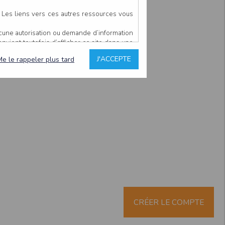
. Les liens vers ces autres ressources vous
ucune autorisation ou demande d’information
convient toutefois d’afficher ce site dans une
u’il estime non conforme à l’objet du site
J'ACCEPTE
Me le rappeler plus tard
es comme étant fiables.
rs typographiques.
n sur ce site.
ent avoir fait l’objet de mises à jour. En
teur en prend connaissance.
de l’utilisateur, qui assume la totalité des
ernier.
e l’interprétation ou de l’utilisation des
 événement hors du contrôle de l’EDITEUR, et
des services.
sions et des performances en terme de temps