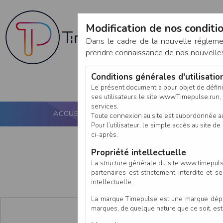
Modification de nos conditio
Dans le cadre de la nouvelle réglem
prendre connaissance de nos nouvelles c
Conditions générales d'utilisati
Le présent document a pour objet de défini
ses utilisateurs le site www.Timepulse.run, e
services.
ACCUEIL
PUCE ACTIVE
NOS SERVICES
Toute connexion au site est subordonnée a
Pour l’utilisateur, le simple accès au site
ci-après.
Propriété intellectuelle
La structure générale du site www.timepulse
partenaires est strictement interdite et 
intellectuelle.
La marque Timepulse est une marque déposé
marques, de quelque nature que ce soit, es
En tant que :