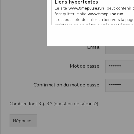
Liens hypertextes
Participan
Le site
www.timepulse.run
peut contenir d
font quitter le site
www.timepulse.run
Il est possible de créer un lien vers la p
préalable ne peut être exigée par l’éditeur à
Organisate
nouvelle fenêtre du navigateur. Cependant
www.timepulse.run
Email
Responsabilité de l’éditeur
Les informations et/ou documents figurant s
Toutefois, ces informations et/ou document
L’EDITEUR se réserve le droit de les corrig
Mot de passe
Il est fortement recommandé de vérifier l’ex
Les informations et/ou documents disponib
particulier, ils peuvent avoir fait l’objet d
Confirmation du mot de passe
L’utilisation des informations et/ou docume
conséquences pouvant en découler, sans que
L’EDITEUR ne pourra en aucun cas être ten
Combien font 3
3 ? (question de sécurité)
informations et/ou documents disponibles su
Accès au site
L’éditeur s’efforce de permettre l’accès au
sous réserve des éventuelles pannes et int
Par conséquent, l’EDITEUR ne peut garantir