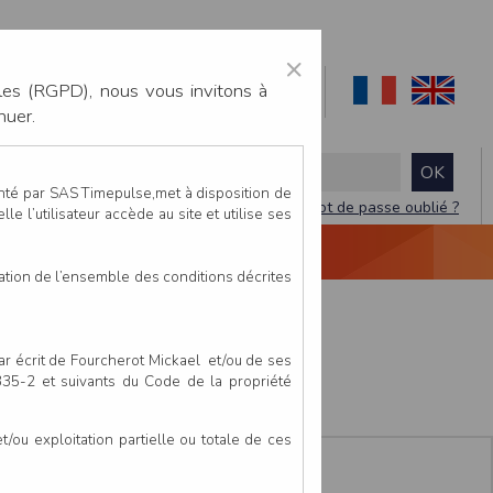
×
les (RGPD), nous vous invitons à
nuer.
enté par SAS Timepulse,met à disposition de
Mot de passe oublié ?
le l’utilisateur accède au site et utilise ses
NTACTEZ-NOUS
DEVIS
VIDÉO LIVE
tation de l’ensemble des conditions décrites
e
par écrit de Fourcherot Mickael et/ou de ses
 335-2 et suivants du Code de la propriété
ou exploitation partielle ou totale de ces