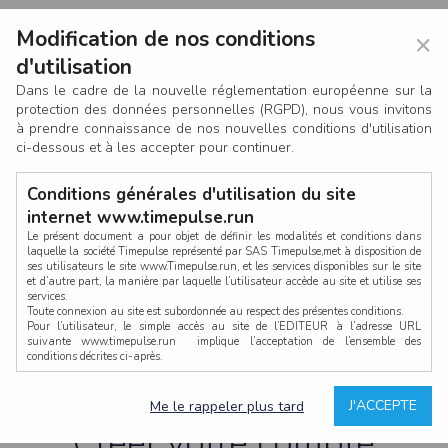
Modification de nos conditions
×
d'utilisation
Dans le cadre de la nouvelle réglementation européenne sur la
protection des données personnelles (RGPD), nous vous invitons
à prendre connaissance de nos nouvelles conditions d'utilisation
ci-dessous et à les accepter pour continuer.
Conditions générales d'utilisation du site
internet www.timepulse.run
Le présent document a pour objet de définir les modalités et conditions dans
laquelle la société Timepulse représenté par SAS Timepulse,met à disposition de
ses utilisateurs le site www.Timepulse.run, et les services disponibles sur le site
CONNEXION
et d’autre part, la manière par laquelle l’utilisateur accède au site et utilise ses
services.
Toute connexion au site est subordonnée au respect des présentes conditions.
Pour l’utilisateur, le simple accès au site de l’EDITEUR à l’adresse URL
suivante www.timepulse.run implique l’acceptation de l’ensemble des
conditions décrites ci-après.
Propriété intellectuelle
Mot de passe oublié ?
J'ACCEPTE
Me le rappeler plus tard
La structure générale du site www.timepulse.run, par quelque procédé que ce
soit, sans l'autorisation préalable et par écrit de Fourcherot Mickael et/ou de ses
Créer votre compte
partenaires est strictement interdite et serait susceptible de constituer une